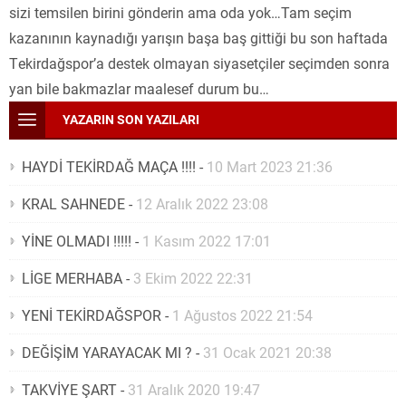
sizi temsilen birini gönderin ama oda yok…Tam seçim
kazanının kaynadığı yarışın başa baş gittiği bu son haftada
Tekirdağspor’a destek olmayan siyasetçiler seçimden sonra
yan bile bakmazlar maalesef durum bu…
YAZARIN SON YAZILARI
HAYDİ TEKİRDAĞ MAÇA !!!!
-
10 Mart 2023 21:36
KRAL SAHNEDE
-
12 Aralık 2022 23:08
YİNE OLMADI !!!!!
-
1 Kasım 2022 17:01
LİGE MERHABA
-
3 Ekim 2022 22:31
YENİ TEKİRDAĞSPOR
-
1 Ağustos 2022 21:54
DEĞİŞİM YARAYACAK MI ?
-
31 Ocak 2021 20:38
TAKVİYE ŞART
-
31 Aralık 2020 19:47