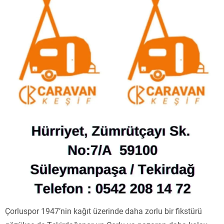
Çorluspor 1947’nin kağıt üzerinde daha zorlu bir fikstürü