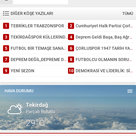
DİĞER KÖŞE YAZILARI
TÜMÜ
1
TEBRİKLER TRABZONSPOR
2
Cumhuriyet Halk Partisi Çorlu’da ayağına; İl Başkanlığında da kafasına sıktı
3
TEKİRDAĞSPOR KÜLLERİNDEN DOĞDU: TARİHİ BİR GALİBİYET!
4
Deprem Geldi Başa, Baş Ağrısı Bahane: Tekirdağ Depreme Ne Kadar Hazır?
5
FUTBOL BİR TEMAŞE SANATI GİBİDİR.
6
ÇORLUSPOR 1947 TARİH YAZDI.
7
DEPREM DEĞİL,DEPREME DAYANAKSIZ BİNA ÖLDÜRÜR.
8
FUTBOLCU OLMANIN SORUMLULUĞU.
9
YENİ SEZON
10
DEMOKRASİ VE LİDERLİK: SİYASİ PARTİLERİN DÖNÜŞÜMÜ
HAVA DURUMU
Tekirdağ
Parçalı Bulutlu
29°C