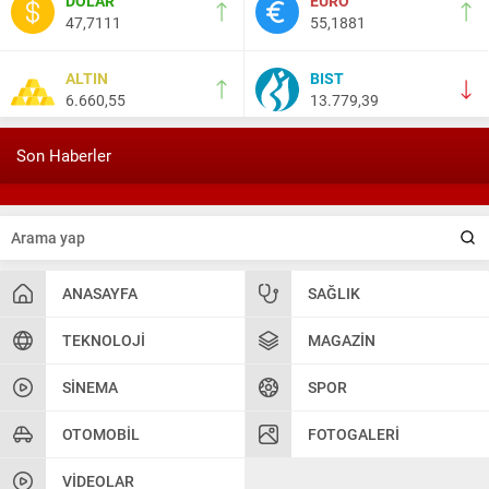
DOLAR
EURO
10 Mart 2023 21:36
47,7111
55,1881
HAYDİ TEKİRDAĞ MAÇA !!!!
ALTIN
BIST
6.660,55
13.779,39
Salih Canikli
5 Kasım 2024 19:54
TEKİRDAĞ İL EMNİYET MÜDÜRÜMÜZE HAYIRLI OLSUN
Son Haberler
ZİYARETİ.
ANASAYFA
SAĞLIK
TEKNOLOJI
MAGAZIN
SINEMA
SPOR
OTOMOBIL
FOTOGALERI
VIDEOLAR