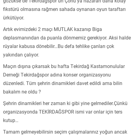
gözükse de Tekirdağspor un Çorlu ya nazaran daha kolay
fikstürü olmasına rağmen sahada oynanan oyun taraftarı
ürkütüyor.
Artık evimizdeki 2 maçı MUTLAK kazanıp Biga
deplasmanından da puanla dönmemiz gerekiyor. Aksi halde
rüyalar kabusa dönebilir…Bu defa tehlike çanları çok
yakından çalıyor.
Maçın dışına çıkarsak bu hafta Tekirdağ Kastamonulular
Derneği Tekirdağspor adına konser organizasyonu
düzenledi. Tüm şehrin dinamikleri davet edildi ama bilin
bakalım ne oldu ?
Şehrin dinamikleri her zaman ki gibi yine gelmediler.Çünkü
organizasyonda TEKİRDAĞSPOR ismi var onlar için ters
kutup…
Tamam gelmeyebilirsin seçim çalışmalarınız yoğun ancak