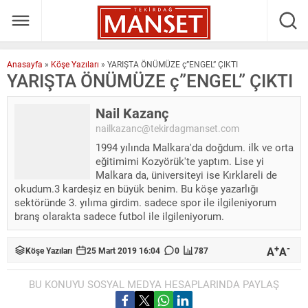
Anasayfa
»
Köşe Yazıları
»
YARIŞTA ÖNÜMÜZE ç”ENGEL” ÇIKTI
YARIŞTA ÖNÜMÜZE ç”ENGEL” ÇIKTI
Nail Kazanç
nailkazanc@tekirdagmanset.com
1994 yılında Malkara'da doğdum. ilk ve orta
eğitimimi Kozyörük'te yaptım. Lise yi
Malkara da, üniversiteyi ise Kırklareli de
okudum.3 kardeşiz en büyük benim. Bu köşe yazarlığı
sektöründe 3. yılıma girdim. sadece spor ile ilgileniyorum
branş olarakta sadece futbol ile ilgileniyorum.
+
-
A
A
Köşe Yazıları
25 Mart 2019 16:04
0
787
BU KONUYU SOSYAL MEDYA HESAPLARINDA PAYLAŞ