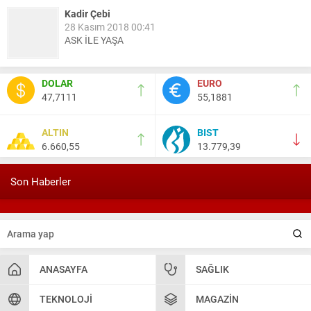
Kadir Çebi
28 Kasım 2018 00:41
ASK İLE YAŞA
Nail Kazanç
DOLAR
EURO
10 Mart 2023 21:36
47,7111
55,1881
HAYDİ TEKİRDAĞ MAÇA !!!!
ALTIN
BIST
6.660,55
13.779,39
Salih Canikli
5 Kasım 2024 19:54
TEKİRDAĞ İL EMNİYET MÜDÜRÜMÜZE HAYIRLI OLSUN
Son Haberler
ZİYARETİ.
ANASAYFA
SAĞLIK
TEKNOLOJI
MAGAZIN