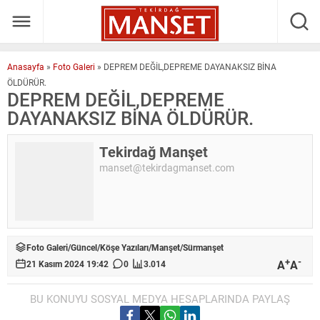
Anasayfa
»
Foto Galeri
»
DEPREM DEĞİL,DEPREME DAYANAKSIZ BİNA
ÖLDÜRÜR.
DEPREM DEĞİL,DEPREME
DAYANAKSIZ BİNA ÖLDÜRÜR.
Tekirdağ Manşet
manset@tekirdagmanset.com
Foto Galeri
/
Güncel
/
Köşe Yazıları
/
Manşet
/
Sürmanşet
+
-
A
A
21 Kasım 2024 19:42
0
3.014
BU KONUYU SOSYAL MEDYA HESAPLARINDA PAYLAŞ