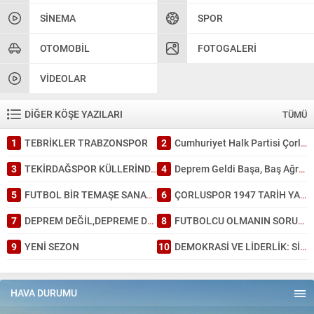
SINEMA
SPOR
OTOMOBIL
FOTOGALERI
VIDEOLAR
DİĞER KÖŞE YAZILARI
TÜMÜ
1
TEBRİKLER TRABZONSPOR
2
Cumhuriyet Halk Partisi Çorlu’da ayağına; İl Başkanlığında da kafasına sıktı
3
TEKİRDAĞSPOR KÜLLERİNDEN DOĞDU: TARİHİ BİR GALİBİYET!
4
Deprem Geldi Başa, Baş Ağrısı Bahane: Tekirdağ Depreme Ne Kadar Hazır?
5
FUTBOL BİR TEMAŞE SANATI GİBİDİR.
6
ÇORLUSPOR 1947 TARİH YAZDI.
7
DEPREM DEĞİL,DEPREME DAYANAKSIZ BİNA ÖLDÜRÜR.
8
FUTBOLCU OLMANIN SORUMLULUĞU.
9
YENİ SEZON
10
DEMOKRASİ VE LİDERLİK: SİYASİ PARTİLERİN DÖNÜŞÜMÜ
HAVA DURUMU