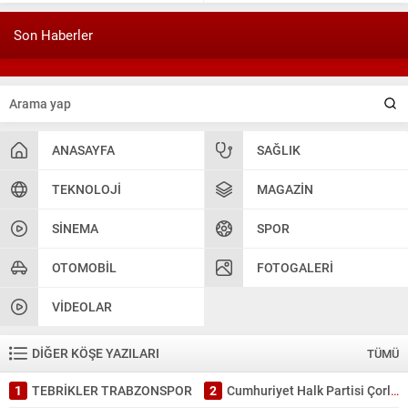
5 Kasım 2024 19:54
TEKİRDAĞ İL EMNİYET MÜDÜRÜMÜZE HAYIRLI OLSUN
Son Haberler
ZİYARETİ.
ANASAYFA
SAĞLIK
TEKNOLOJI
MAGAZIN
SINEMA
SPOR
OTOMOBIL
FOTOGALERI
VIDEOLAR
DİĞER KÖŞE YAZILARI
TÜMÜ
1
TEBRİKLER TRABZONSPOR
2
Cumhuriyet Halk Partisi Çorlu’da ayağına; İl Başkanlığında da kafasına sıktı