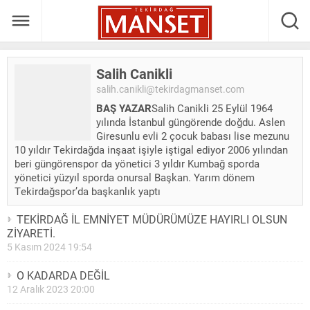
Salih Canikli
salih.canikli@tekirdagmanset.com
BAŞ YAZAR
Salih Canikli 25 Eylül 1964
yılında İstanbul güngörende doğdu. Aslen
Giresunlu evli 2 çocuk babası lise mezunu
10 yıldır Tekirdağda inşaat işiyle iştigal ediyor 2006 yılından
beri güngörenspor da yönetici 3 yıldır Kumbağ sporda
yönetici yüzyıl sporda onursal Başkan. Yarım dönem
Tekirdağspor’da başkanlık yaptı
TEKİRDAĞ İL EMNİYET MÜDÜRÜMÜZE HAYIRLI OLSUN
ZİYARETİ.
5 Kasım 2024 19:54
O KADARDA DEĞİL
12 Aralık 2023 20:00