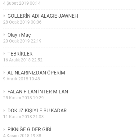
4 Şubat 2019 00:14
GOLLERİN ADI ALAGIE JAWNEH
28 Ocak 2019 00:06
Olaylı Maç
20 Ocak 2019 22:19
TEBRİKLER
16 Aralık 2018 22:52
ALINLARINIZDAN ÖPERİM
9 Aralık 2018 19:48
FALAN FİLAN İNTER MİLAN
25 Kasım 2018 19:29
DOKUZ KİŞİYLE BU KADAR
11 Kasım 2018 21:03
PİKNİĞE GİDER GİBİ
4 Kasım 2018 19:38