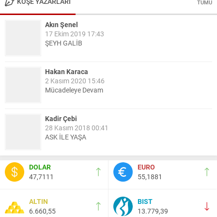
KÖŞE YAZARLARI
TÜMÜ
Akın Şenel
17 Ekim 2019 17:43
ŞEYH GALİB
Hakan Karaca
2 Kasım 2020 15:46
Mücadeleye Devam
Kadir Çebi
28 Kasım 2018 00:41
ASK İLE YAŞA
Nail Kazanç
DOLAR
EURO
10 Mart 2023 21:36
47,7111
55,1881
HAYDİ TEKİRDAĞ MAÇA !!!!
ALTIN
BIST
6.660,55
13.779,39
Salih Canikli