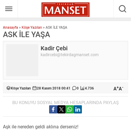
Anasayfa
»
Köşe Yazıları
»
ASK İLE YAŞA
ASK İLE YAŞA
Kadir Çebi
kadircebi@tekirdagmanset.com
+
-
A
A
Köşe Yazıları
28 Kasım 2018 00:41
0
4.736
BU KONUYU SOSYAL MEDYA HESAPLARINDA PAYLAŞ
Aşk ile nereden geldi aklına derseniz!