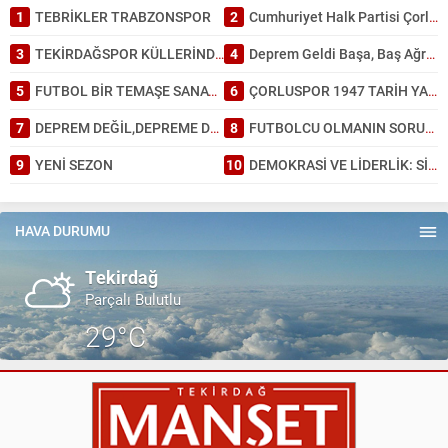
1
TEBRİKLER TRABZONSPOR
2
Cumhuriyet Halk Partisi Çorlu’da ayağına; İl Başkanlığında da kafasına sıktı
3
TEKİRDAĞSPOR KÜLLERİNDEN DOĞDU: TARİHİ BİR GALİBİYET!
4
Deprem Geldi Başa, Baş Ağrısı Bahane: Tekirdağ Depreme Ne Kadar Hazır?
5
FUTBOL BİR TEMAŞE SANATI GİBİDİR.
6
ÇORLUSPOR 1947 TARİH YAZDI.
7
DEPREM DEĞİL,DEPREME DAYANAKSIZ BİNA ÖLDÜRÜR.
8
FUTBOLCU OLMANIN SORUMLULUĞU.
9
YENİ SEZON
10
DEMOKRASİ VE LİDERLİK: SİYASİ PARTİLERİN DÖNÜŞÜMÜ
HAVA DURUMU
Tekirdağ
Parçalı Bulutlu
29°C