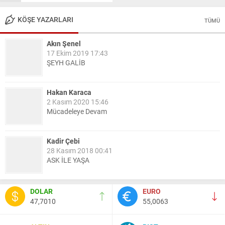
KÖŞE YAZARLARI
TÜMÜ
Akın Şenel
17 Ekim 2019 17:43
ŞEYH GALİB
Hakan Karaca
2 Kasım 2020 15:46
Mücadeleye Devam
Kadir Çebi
28 Kasım 2018 00:41
ASK İLE YAŞA
Nail Kazanç
DOLAR
EURO
10 Mart 2023 21:36
47,7010
55,0063
HAYDİ TEKİRDAĞ MAÇA !!!!