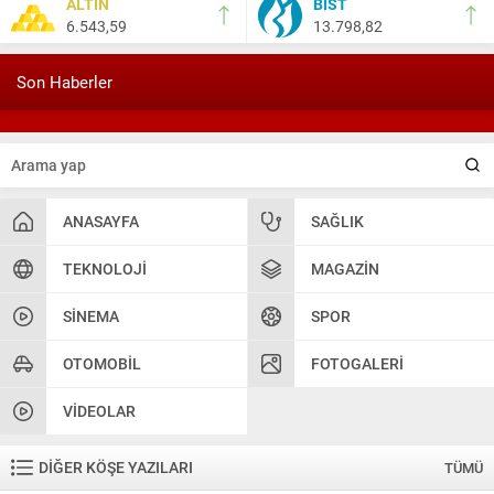
ALTIN
BIST
6.543,59
13.798,82
Salih Canikli
5 Kasım 2024 19:54
TEKİRDAĞ İL EMNİYET MÜDÜRÜMÜZE HAYIRLI OLSUN
Son Haberler
ZİYARETİ.
ANASAYFA
SAĞLIK
TEKNOLOJI
MAGAZIN
SINEMA
SPOR
OTOMOBIL
FOTOGALERI
VIDEOLAR
DİĞER KÖŞE YAZILARI
TÜMÜ