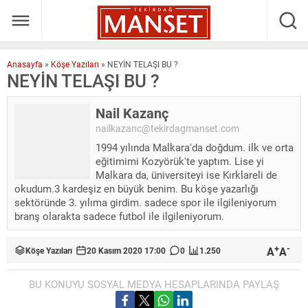
Anasayfa
»
Köşe Yazıları
»
NEYİN TELAŞI BU ?
NEYİN TELAŞI BU ?
Nail Kazanç
nailkazanc@tekirdagmanset.com
1994 yılında Malkara'da doğdum. ilk ve orta
eğitimimi Kozyörük'te yaptım. Lise yi
Malkara da, üniversiteyi ise Kırklareli de
okudum.3 kardeşiz en büyük benim. Bu köşe yazarlığı
sektöründe 3. yılıma girdim. sadece spor ile ilgileniyorum
branş olarakta sadece futbol ile ilgileniyorum.
+
-
A
A
Köşe Yazıları
20 Kasım 2020 17:00
0
1.250
BU KONUYU SOSYAL MEDYA HESAPLARINDA PAYLAŞ