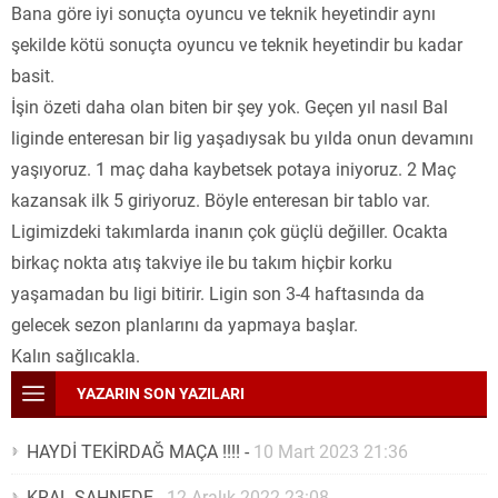
Bana göre iyi sonuçta oyuncu ve teknik heyetindir aynı
şekilde kötü sonuçta oyuncu ve teknik heyetindir bu kadar
basit.
İşin özeti daha olan biten bir şey yok. Geçen yıl nasıl Bal
liginde enteresan bir lig yaşadıysak bu yılda onun devamını
yaşıyoruz. 1 maç daha kaybetsek potaya iniyoruz. 2 Maç
kazansak ilk 5 giriyoruz. Böyle enteresan bir tablo var.
Ligimizdeki takımlarda inanın çok güçlü değiller. Ocakta
birkaç nokta atış takviye ile bu takım hiçbir korku
yaşamadan bu ligi bitirir. Ligin son 3-4 haftasında da
gelecek sezon planlarını da yapmaya başlar.
Kalın sağlıcakla.
YAZARIN SON YAZILARI
HAYDİ TEKİRDAĞ MAÇA !!!!
-
10 Mart 2023 21:36
KRAL SAHNEDE
-
12 Aralık 2022 23:08