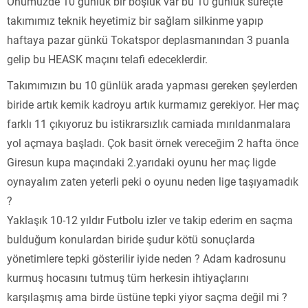
Önümüzde 10 günlük bir boşluk var bu 10 günlük süreçte
takımımız teknik heyetimiz bir sağlam silkinme yapıp
haftaya pazar günkü Tokatspor deplasmanından 3 puanla
gelip bu HEASK maçını telafi edeceklerdir.
Takımımızın bu 10 günlük arada yapması gereken şeylerden
biride artık kemik kadroyu artık kurmamız gerekiyor. Her maç
farklı 11 çıkıyoruz bu istikrarsızlık camiada mırıldanmalara
yol açmaya başladı. Çok basit örnek vereceğim 2 hafta önce
Giresun kupa maçındaki 2.yarıdaki oyunu her maç ligde
oynayalım zaten yeterli peki o oyunu neden lige taşıyamadık
?
Yaklaşık 10-12 yıldır Futbolu izler ve takip ederim en saçma
bulduğum konulardan biride şudur kötü sonuçlarda
yönetimlere tepki gösterilir iyide neden ? Adam kadrosunu
kurmuş hocasını tutmuş tüm herkesin ihtiyaçlarını
karşılaşmış ama birde üstüne tepki yiyor saçma değil mi ?