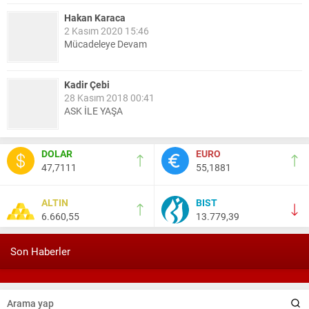
Hakan Karaca
2 Kasım 2020 15:46
Mücadeleye Devam
Kadir Çebi
28 Kasım 2018 00:41
ASK İLE YAŞA
Nail Kazanç
DOLAR
EURO
10 Mart 2023 21:36
47,7111
55,1881
HAYDİ TEKİRDAĞ MAÇA !!!!
ALTIN
BIST
6.660,55
13.779,39
Salih Canikli
5 Kasım 2024 19:54
TEKİRDAĞ İL EMNİYET MÜDÜRÜMÜZE HAYIRLI OLSUN
Son Haberler
ZİYARETİ.