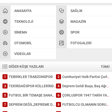
ANASAYFA
SAĞLIK
TEKNOLOJI
MAGAZIN
SINEMA
SPOR
OTOMOBIL
FOTOGALERI
VIDEOLAR
DİĞER KÖŞE YAZILARI
TÜMÜ
1
TEBRİKLER TRABZONSPOR
2
Cumhuriyet Halk Partisi Çorlu’da ayağına; İl Başkanlığında da kafasına sıktı
3
TEKİRDAĞSPOR KÜLLERİNDEN DOĞDU: TARİHİ BİR GALİBİYET!
4
Deprem Geldi Başa, Baş Ağrısı Bahane: Tekirdağ Depreme Ne Kadar Hazır?
5
FUTBOL BİR TEMAŞE SANATI GİBİDİR.
6
ÇORLUSPOR 1947 TARİH YAZDI.
7
DEPREM DEĞİL,DEPREME DAYANAKSIZ BİNA ÖLDÜRÜR.
8
FUTBOLCU OLMANIN SORUMLULUĞU.