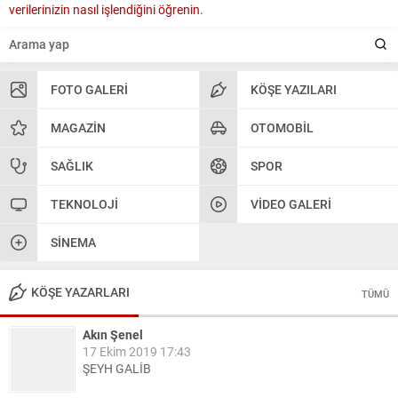
verilerinizin nasıl işlendiğini öğrenin.
FOTO GALERI
KÖŞE YAZILARI
MAGAZIN
OTOMOBIL
SAĞLIK
SPOR
TEKNOLOJI
VIDEO GALERI
SINEMA
KÖŞE YAZARLARI
TÜMÜ
Akın Şenel
17 Ekim 2019 17:43
ŞEYH GALİB