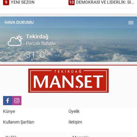
9
YENİ SEZON
10
DEMOKRASİ VE LİDERLİK: SİYASİ PARTİLERİN DÖNÜŞÜMÜ
HAVA DURUMU
Tekirdağ
Parçalı Bulutlu
31°C
Künye
Üyelik
Kullanım Şartları
İletişim