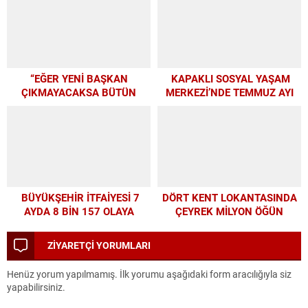
GELEN DESTEĞİ VERİYORUZ
“EĞER YENİ BAŞKAN
KAPAKLI SOSYAL YAŞAM
ÇIKMAYACAKSA BÜTÜN
MERKEZİ’NDE TEMMUZ AYI
PARAMIZI ALTYAPIYA
ATÖLYELERİ YOĞUN İLGİ
HARCAYALIM”
GÖRDÜ
BÜYÜKŞEHİR İTFAİYESİ 7
DÖRT KENT LOKANTASINDA
AYDA 8 BİN 157 OLAYA
ÇEYREK MİLYON ÖĞÜN
MÜDAHALE ETTİ
ZİYARETÇİ YORUMLARI
Henüz yorum yapılmamış. İlk yorumu aşağıdaki form aracılığıyla siz
yapabilirsiniz.