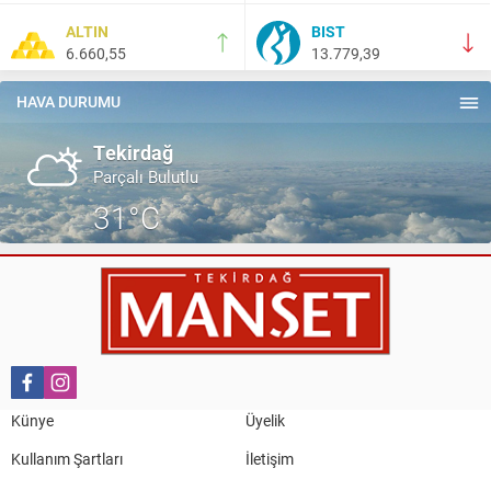
ALTIN
BIST
6.660,55
13.779,39
Salih Canikli
5 Kasım 2024 19:54
TEKİRDAĞ İL EMNİYET MÜDÜRÜMÜZE HAYIRLI OLSUN
HAVA DURUMU
ZİYARETİ.
Tekirdağ
Parçalı Bulutlu
31°C
Künye
Üyelik
Kullanım Şartları
İletişim