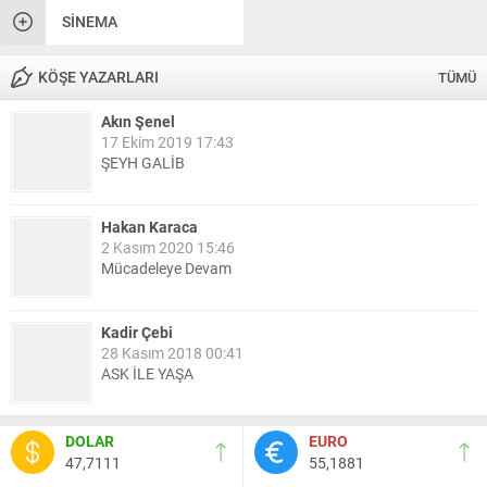
SINEMA
KÖŞE YAZARLARI
TÜMÜ
Akın Şenel
17 Ekim 2019 17:43
ŞEYH GALİB
Hakan Karaca
2 Kasım 2020 15:46
Mücadeleye Devam
Kadir Çebi
28 Kasım 2018 00:41
ASK İLE YAŞA
Nail Kazanç
DOLAR
EURO
10 Mart 2023 21:36
47,7111
55,1881
HAYDİ TEKİRDAĞ MAÇA !!!!