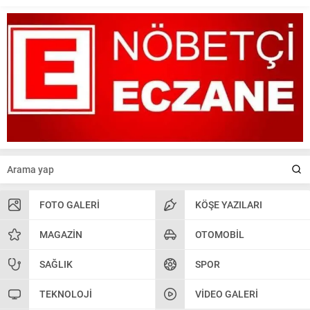
FOTO GALERI
KÖŞE YAZILARI
MAGAZIN
OTOMOBIL
SAĞLIK
SPOR
TEKNOLOJI
VIDEO GALERI