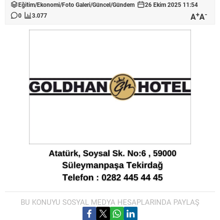
Eğitim
/
Ekonomi
/
Foto Galeri
/
Güncel
/
Gündem
26 Ekim 2025 11:54
+
-
A
A
0
3.077
BU KONUYU SOSYAL MEDYA HESAPLARINDA PAYLAŞ