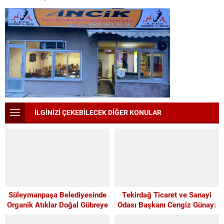
İLGİNİZİ ÇEKEBİLECEK DİĞER KONULAR
Süleymanpaşa Belediyesinde
Tekirdağ Ticaret ve Sanayi
Organik Atıklar Doğal Gübreye
Odası Başkanı Cengiz Günay:
Dönüşüyor
TEKİRDAĞSPOR’A ELİMİZDEN