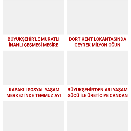
BÜYÜKŞEHİR’LE MURATLI
DÖRT KENT LOKANTASINDA
İNANLI ÇEŞMESİ MESİRE
ÇEYREK MİLYON ÖĞÜN
ALANI’NDA MODERN
DÖNÜŞÜM
KAPAKLI SOSYAL YAŞAM
BÜYÜKŞEHİR’DEN ARI YAŞAM
MERKEZİ’NDE TEMMUZ AYI
GÜCÜ İLE ÜRETİCİYE CANDAN
ATÖLYELERİ YOĞUN İLGİ
DESTEK
GÖRDÜ