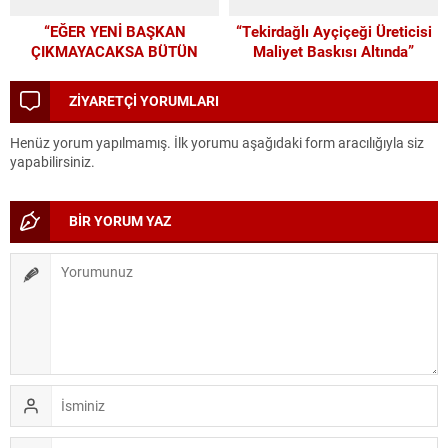
“EĞER YENİ BAŞKAN
“Tekirdağlı Ayçiçeği Üreticisi
ÇIKMAYACAKSA BÜTÜN
Maliyet Baskısı Altında”
PARAMIZI ALTYAPIYA
HARCAYALIM”
ZİYARETÇİ YORUMLARI
Henüz yorum yapılmamış. İlk yorumu aşağıdaki form aracılığıyla siz
yapabilirsiniz.
BİR YORUM YAZ