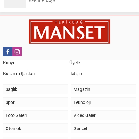
ASK İLE YAŞA
Nail Kazanç
10 Mart 2023 21:36
HAYDİ TEKİRDAĞ MAÇA !!!!
Salih Canikli
5 Kasım 2024 19:54
TEKİRDAĞ İL EMNİYET MÜDÜRÜMÜZE HAYIRLI OLSUN
Künye
Üyelik
ZİYARETİ.
Kullanım Şartları
İletişim
Sağlık
Magazin
Spor
Teknoloji
Foto Galeri
Video Galeri
Otomobil
Güncel