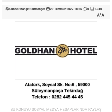
Güncel
/
Manşet
/
Sürmanşet
29 Temmuz 2022 18:56
0
1.040
+
-
A
A
BU KONUYU SOSYAL MEDYA HESAPLARINDA PAYLAŞ