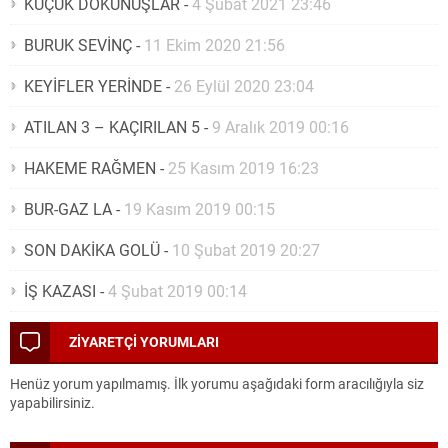
KÜÇÜK DOKUNUŞLAR
-
4 Şubat 2021 23:46
BURUK SEVİNÇ
-
11 Ekim 2020 21:56
KEYİFLER YERİNDE
-
26 Eylül 2020 23:04
ATILAN 3 – KAÇIRILAN 5
-
9 Aralık 2019 00:16
HAKEME RAĞMEN
-
25 Kasım 2019 16:23
BUR-GAZ LA
-
19 Kasım 2019 00:15
SON DAKİKA GOLÜ
-
10 Şubat 2019 20:27
İŞ KAZASI
-
4 Şubat 2019 00:14
ZİYARETÇİ YORUMLARI
Henüz yorum yapılmamış. İlk yorumu aşağıdaki form aracılığıyla siz
yapabilirsiniz.