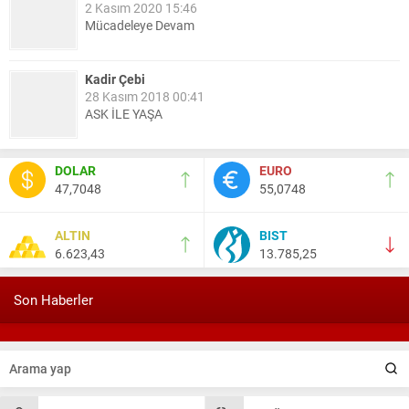
2 Kasım 2020 15:46
Mücadeleye Devam
Kadir Çebi
28 Kasım 2018 00:41
ASK İLE YAŞA
Nail Kazanç
DOLAR
EURO
10 Mart 2023 21:36
47,7048
55,0748
HAYDİ TEKİRDAĞ MAÇA !!!!
ALTIN
BIST
6.623,43
13.785,25
Salih Canikli
5 Kasım 2024 19:54
TEKİRDAĞ İL EMNİYET MÜDÜRÜMÜZE HAYIRLI OLSUN
Son Haberler
ZİYARETİ.