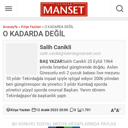
Anasayfa
»
Köşe Yazıları
»
O KADARDA DEĞİL
O KADARDA DEĞİL
Salih Canikli
salih.canikli@tekirdagmanset.com
BAŞ YAZAR
Salih Canikli 25 Eylül 1964
yılında İstanbul güngörende doğdu. Aslen
Giresunlu evli 2 çocuk babası lise mezunu
10 yıldır Tekirdağda inşaat işiyle iştigal ediyor 2006 yılından
beri güngörenspor da yönetici 3 yıldır Kumbağ sporda
yönetici yüzyıl sporda onursal Başkan. Yarım dönem
Tekirdağspor’da başkanlık yaptı
+
-
A
A
Köşe Yazıları
12 Aralık 2023 20:00
0
1.701
BU KONUYU SOSYAL MEDYA HESAPLARINDA PAYLAŞ