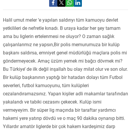
Halil umut meler ‘e yapılan saldırıyı tüm kamuoyu devlet
yetkilileri de nefretle kınadı. B uraya kadar her şey tamam
ama bu liglerin ertelenmesi ne oluyor? O zaman sağlık
çalışanlarımız ne yapsın,Bir polis memurumuza bir kulüp
başkanı saldırsa, emniyet genel müdürlüğü maçlara polis mi
göndermeyecek. Amaç üzüm yemek mi bağcı dövmek mi?
Bu Türkiye’ de ilk değil inşallah bu olay milat olur ve son olur.
Bir kulüp başkanının yaptığı bir hatadan dolayı tüm Futbol
severleri, futbol kamuoyunu, tüm kulüpleri
cezalandıramazsınız. Yapan kişiler adli makamlar tarafından
yakalandı ve tabiki cezasını çekecek. Kulüp ismi
vermeyeyim. Bir süper lig maçında bir taraftar yardımcı
hakemi yere yatırıp dövdü ve o maç 90 dakika oynanıp bitti.
Yıllardır amatör liglerde bir çok hakem kardeşimiz darp