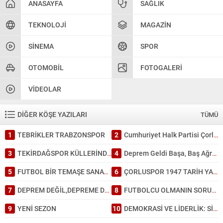
ANASAYFA
SAĞLIK
TEKNOLOJI
MAGAZIN
SINEMA
SPOR
OTOMOBIL
FOTOGALERI
VIDEOLAR
DİĞER KÖŞE YAZILARI
TÜMÜ
1
TEBRİKLER TRABZONSPOR
2
Cumhuriyet Halk Partisi Çorlu’da ayağına; İl Başkanlığında da kafasına sıktı
3
TEKİRDAĞSPOR KÜLLERİNDEN DOĞDU: TARİHİ BİR GALİBİYET!
4
Deprem Geldi Başa, Baş Ağrısı Bahane: Tekirdağ Depreme Ne Kadar Hazır?
5
FUTBOL BİR TEMAŞE SANATI GİBİDİR.
6
ÇORLUSPOR 1947 TARİH YAZDI.
7
DEPREM DEĞİL,DEPREME DAYANAKSIZ BİNA ÖLDÜRÜR.
8
FUTBOLCU OLMANIN SORUMLULUĞU.
9
YENİ SEZON
10
DEMOKRASİ VE LİDERLİK: SİYASİ PARTİLERİN DÖNÜŞÜMÜ