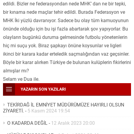
edildi. Bizler ne federasyondan nede MHK’ dan ne bir tepki,
bir kınama nede maçlar tehir edildi. Burada Federasyon ve
MHK İki yüzlü davranıyor. Sadece bu olay tüm kamuoyunun
önünde olduğu için bu işi fazla abartarak şov yapıyorlar. Bu
olayların bugünkü duruma gelmesinde futbolu yönetenlerin
hiç mi suçu yok. Biraz şapkayı önüne koysunlar ve ligleri
ikinci bir karara kadar erteledik saçmalığından vaz geçsinler.
Böyle bir karar alırken Türkiye de bulunan kulüplerin fikirlerini
almışlar mı?
Selam ve Dua ile.
YAZARIN SON YAZILARI
TEKİRDAĞ İL EMNİYET MÜDÜRÜMÜZE HAYIRLI OLSUN
ZİYARETİ.
-
5 Kasım 2024 19:54
O KADARDA DEĞİL
-
12 Aralık 2023 20:00