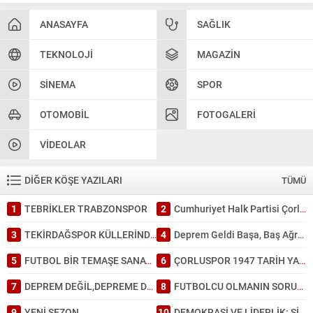
ANASAYFA
SAĞLIK
TEKNOLOJI
MAGAZIN
SINEMA
SPOR
OTOMOBIL
FOTOGALERI
VIDEOLAR
DİĞER KÖŞE YAZILARI
TÜMÜ
1
TEBRİKLER TRABZONSPOR
2
Cumhuriyet Halk Partisi Çorlu’da ayağına; İl Başkanlığında da kafasına sıktı
3
TEKİRDAĞSPOR KÜLLERİNDEN DOĞDU: TARİHİ BİR GALİBİYET!
4
Deprem Geldi Başa, Baş Ağrısı Bahane: Tekirdağ Depreme Ne Kadar Hazır?
5
FUTBOL BİR TEMAŞE SANATI GİBİDİR.
6
ÇORLUSPOR 1947 TARİH YAZDI.
7
DEPREM DEĞİL,DEPREME DAYANAKSIZ BİNA ÖLDÜRÜR.
8
FUTBOLCU OLMANIN SORUMLULUĞU.
9
YENİ SEZON
10
DEMOKRASİ VE LİDERLİK: SİYASİ PARTİLERİN DÖNÜŞÜMÜ