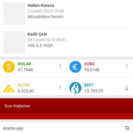
Hakan Karaca
2 Kasım 2020 15:46
Mücadeleye Devam
Kadir Çebi
28 Kasım 2018 00:41
ASK İLE YAŞA
Nail Kazanç
DOLAR
EURO
10 Mart 2023 21:36
47,7048
55,0748
HAYDİ TEKİRDAĞ MAÇA !!!!
ALTIN
BIST
6.623,43
13.785,25
Salih Canikli
5 Kasım 2024 19:54
TEKİRDAĞ İL EMNİYET MÜDÜRÜMÜZE HAYIRLI OLSUN
Son Haberler
ZİYARETİ.