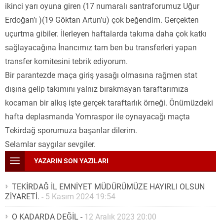
ikinci yarı oyuna giren (17 numaralı santraforumuz Uğur
Erdoğan’ı )(19 Göktan Artun’u) çok beğendim. Gerçekten
uçurtma gibiler. İlerleyen haftalarda takıma daha çok katkı
sağlayacağına İnancımız tam ben bu transferleri yapan
transfer komitesini tebrik ediyorum.
Bir parantezde maça giriş yasağı olmasına rağmen stat
dışına gelip takımını yalnız bırakmayan taraftarımıza
kocaman bir alkış işte gerçek taraftarlık örneği. Önümüzdeki
hafta deplasmanda Yomraspor ile oynayacağı maçta
Tekirdağ sporumuza başarılar dilerim.
Selamlar saygılar sevgiler.
YAZARIN SON YAZILARI
TEKİRDAĞ İL EMNİYET MÜDÜRÜMÜZE HAYIRLI OLSUN
ZİYARETİ.
-
5 Kasım 2024 19:54
O KADARDA DEĞİL
-
12 Aralık 2023 20:00