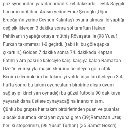
pozisyonundan yararlanamadık. 64 dakikada Tevfik Saygılı
hocamızın Alihan Arasın yerine Emre Şenoğlu ,Uğur
Erdoğan’ın yerine Ceyhun Kalıntaş’ı oyuna alması ile yaptığı
değişikliklerden 3 dakika sonra sol taraftan Hakan
Pehlivan’ın yaptığı ortaya müthiş Rövaşata ile (98 Yusuf
Furkan takımımızı 1-0 geçirdi. (tabii ki bu göle şapka
çıkartılır.) Golden 7 dakika sonra 74. dakikada Kaptan
Fatih’in Ara pası ile kaleciyle karşı karşıya kalan Ramazan
Üzer’in vuruşuyla maçın skorunu belirleyen golü attık.
Benim izlenimlerim bu takım iyi yolda inşallah ilerleyen 3-4
hafta sonra bu takım oyuncuların birbirine alışıp uyum
sağlayıp ikinci yarı oynadığı bu güzel futbolu 90 dakikaya
yayarak daha üstlere oynayacağına inancım tam.
Çünkü bu grupta her takım birbirlerinden puan ve puanlar
alacak durumda kinci yarı oyuna giren (39)Ramazan Üzer,
her iki stoperimizi, (98 Yusuf Turhan) (35 Samet Gökeri)