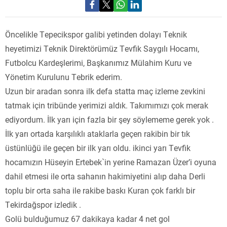
Öncelikle Tepecikspor galibi yetinden dolayı Teknik
heyetimizi Teknik Direktörümüz Tevfik Saygılı Hocamı,
Futbolcu Kardeşlerimi, Başkanımız Mülahim Kuru ve
Yönetim Kurulunu Tebrik ederim.
Uzun bir aradan sonra ilk defa statta maç izleme zevkini
tatmak için tribünde yerimizi aldık. Takımımızı çok merak
ediyordum. İlk yarı için fazla bir şey söylememe gerek yok .
İlk yarı ortada karşılıklı ataklarla geçen rakibin bir tık
üstünlüğü ile geçen bir ilk yarı oldu. ikinci yarı Tevfik
hocamızın Hüseyin Ertebek`in yerine Ramazan Üzer’i oyuna
dahil etmesi ile orta sahanın hakimiyetini alıp daha Derli
toplu bir orta saha ile rakibe baskı Kuran çok farklı bir
Tekirdağspor izledik .
Golü bulduğumuz 67 dakikaya kadar 4 net gol