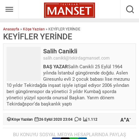
Anasayfa
»
Köşe Yazıları
»
KEYİFLER YERİNDE
KEYİFLER YERİNDE
Salih Canikli
salih.canikli@tekirdagmanset.com
BAŞ YAZAR
Salih Canikli 25 Eylül 1964
yılında İstanbul güngörende doğdu. Aslen
Giresunlu evli 2 çocuk babası lise mezunu
10 yıldır Tekirdağda inşaat işiyle iştigal ediyor 2006 yılından
beri güngörenspor da yönetici 3 yıldır Kumbağ sporda
yönetici yüzyıl sporda onursal Başkan. Yarım dönem
Tekirdağspor’da başkanlık yaptı
+
-
A
A
Köşe Yazıları
26 Eylül 2020 23:04
0
1.112
BU KONUYU SOSYAL MEDYA HESAPLARINDA PAYLAŞ