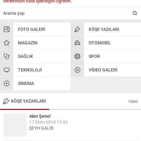
verilerinizin nasıl işlendiğini öğrenin.
FOTO GALERI
KÖŞE YAZILARI
MAGAZIN
OTOMOBIL
SAĞLIK
SPOR
TEKNOLOJI
VIDEO GALERI
SINEMA
KÖŞE YAZARLARI
TÜMÜ
Akın Şenel
17 Ekim 2019 17:43
ŞEYH GALİB