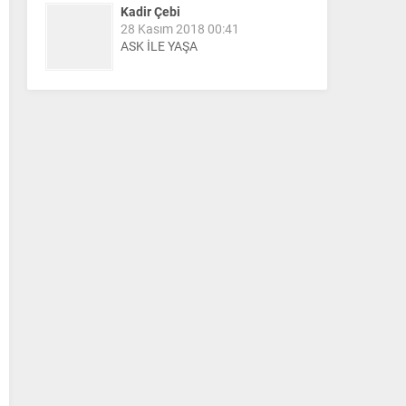
Kadir Çebi
28 Kasım 2018 00:41
ASK İLE YAŞA
Nail Kazanç
10 Mart 2023 21:36
HAYDİ TEKİRDAĞ MAÇA !!!!
Salih Canikli
5 Kasım 2024 19:54
TEKİRDAĞ İL EMNİYET
MÜDÜRÜMÜZE HAYIRLI OLSUN
ZİYARETİ.