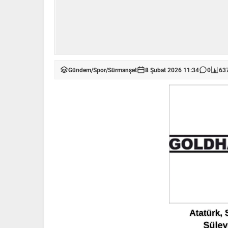
Gündem
/
Spor
/
Sürmanşet
8 Şubat 2026 11:34
0
63