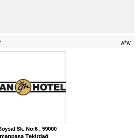
+
-
A
A
7