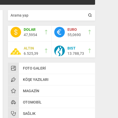
DOLAR
EURO
47,5954
55,0690
ALTIN
BIST
6.525,39
13.788,73
FOTO GALERI
KÖŞE YAZILARI
MAGAZIN
OTOMOBIL
SAĞLIK