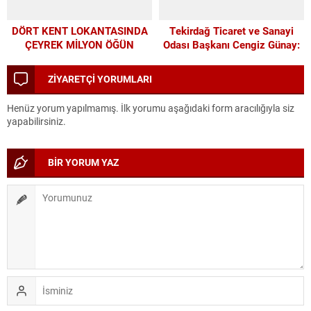
DÖRT KENT LOKANTASINDA
Tekirdağ Ticaret ve Sanayi
ÇEYREK MİLYON ÖĞÜN
Odası Başkanı Cengiz Günay:
TEKİRDAĞSPOR’A ELİMİZDEN
GELEN DESTEĞİ VERİYORUZ
ZİYARETÇİ YORUMLARI
Henüz yorum yapılmamış. İlk yorumu aşağıdaki form aracılığıyla siz
yapabilirsiniz.
BİR YORUM YAZ