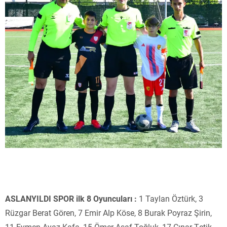
ASLANYILDI SPOR
ilk 8 Oyuncuları :
1 Taylan Öztürk, 3
Rüzgar Berat Gören, 7 Emir Alp Köse, 8 Burak Poyraz Şirin,
11 Eymen Ayaz Kafa, 15 Ömer Asaf Toğluk, 17 Çınar Tetik,