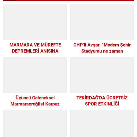
MARMARA VE MÜREFTE
CHP’li Avşar; “Modern Şehir
DEPREMLERİ ANISINA
Stadyumu ne zaman
BÜYÜKŞEHİR’DEN
yapılacak?”
FARKINDALIK VE EĞİTİM
PROGRAMI
Üçüncü Geleneksel
TEKİRDAĞ’DA ÜCRETSİZ
Marmaraereğlisi Karpuz
SPOR ETKİNLİĞİ
Festivali İçin Son 4 Gün