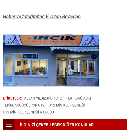
Haber ve fotoğraflar: F. Ozan Beysalan
ETİKETLER:
ASLAN YILDIZSPOR U12
TEKİRDAĞ ASKF
TEKIRDAĞGÜCÜSPOR U12
U12 MINIKLER ŞENLIĞI
U12 MINIKLER ŞENLIĞI A GRUBU
İLGİNİZİ ÇEKEBİLECEK DİĞER KONULAR