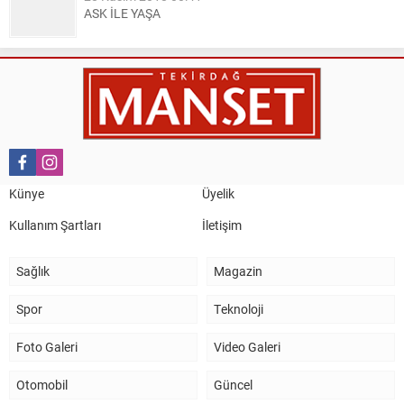
ASK İLE YAŞA
Nail Kazanç
10 Mart 2023 21:36
HAYDİ TEKİRDAĞ MAÇA !!!!
Salih Canikli
5 Kasım 2024 19:54
TEKİRDAĞ İL EMNİYET MÜDÜRÜMÜZE HAYIRLI OLSUN
Künye
Üyelik
ZİYARETİ.
Kullanım Şartları
İletişim
Sağlık
Magazin
Spor
Teknoloji
Foto Galeri
Video Galeri
Otomobil
Güncel