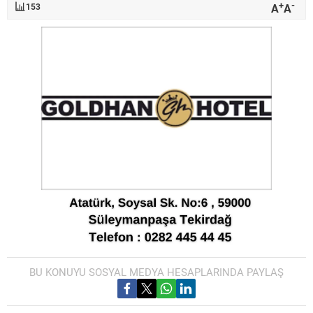
+
-
A
A
153
BU KONUYU SOSYAL MEDYA HESAPLARINDA PAYLAŞ