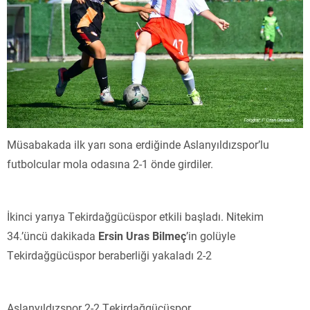
Müsabakada ilk yarı sona erdiğinde Aslanyıldızspor’lu
futbolcular mola odasına 2-1 önde girdiler.
İkinci yarıya Tekirdağgücüspor etkili başladı. Nitekim
34.’üncü dakikada
Ersin Uras Bilmeç
’in golüyle
Tekirdağgücüspor beraberliği yakaladı 2-2
Aslanyıldızspor 2-2 Tekirdağgücüspor