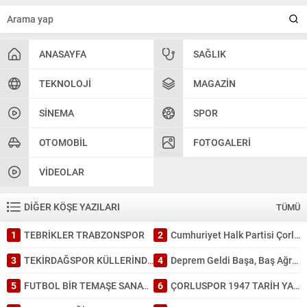
ANASAYFA
SAĞLIK
TEKNOLOJI
MAGAZIN
SINEMA
SPOR
OTOMOBIL
FOTOGALERI
VIDEOLAR
DİĞER KÖŞE YAZILARI
TÜMÜ
1
TEBRİKLER TRABZONSPOR
2
Cumhuriyet Halk Partisi Çorlu’da ayağına; İl Başkanlığında da kafasına sıktı
3
TEKİRDAĞSPOR KÜLLERİNDEN DOĞDU: TARİHİ BİR GALİBİYET!
4
Deprem Geldi Başa, Baş Ağrısı Bahane: Tekirdağ Depreme Ne Kadar Hazır?
5
FUTBOL BİR TEMAŞE SANATI GİBİDİR.
6
ÇORLUSPOR 1947 TARİH YAZDI.