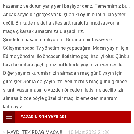
kazanırız ve durun yarış yeni başlıyor deriz. Temennimiz bu…
Ancak şöyle bir gerçek var ki şuan ki oyun bunun için yeterli
değil. Bir kademe daha vites arttırarak ful motivasyonla
maça çıkarsak amacımıza ulaşabiliriz.
Şimdiden başarılar diliyorum. Buradan bir tavsiyede
Süleymanpaşa Tv yönetimine yapacağım. Maçın yayını için
Edirne yönetimi ile önceden iletişime geçilirse iyi olur. Çünkü
bazı takımlara geçtiğimiz haftalarda yayın izni vermediler.
Diğer yayıncı kurumlar izin almadan maç günü yayın için
gitmişler. Sonra da yayın izni verilmemiş maç günü gidince
sıkıntı yaşanmasın o yüzden önceden iletişime geçilip izin
alınırsa bizde böyle güzel bir maçı izlemekten mahrum
kalmayız.
YAZARIN SON YAZILARI
HAYDİ TEKİRDAĞ MAÇA !!!!
-
10 Mart 2023 21:36