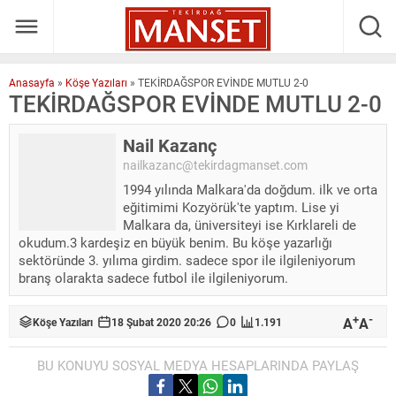
Anasayfa
»
Köşe Yazıları
»
TEKİRDAĞSPOR EVİNDE MUTLU 2-0
TEKİRDAĞSPOR EVİNDE MUTLU 2-0
Nail Kazanç
nailkazanc@tekirdagmanset.com
1994 yılında Malkara'da doğdum. ilk ve orta
eğitimimi Kozyörük'te yaptım. Lise yi
Malkara da, üniversiteyi ise Kırklareli de
okudum.3 kardeşiz en büyük benim. Bu köşe yazarlığı
sektöründe 3. yılıma girdim. sadece spor ile ilgileniyorum
branş olarakta sadece futbol ile ilgileniyorum.
+
-
A
A
Köşe Yazıları
18 Şubat 2020 20:26
0
1.191
BU KONUYU SOSYAL MEDYA HESAPLARINDA PAYLAŞ