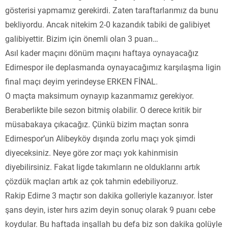
gösterisi yapmamız gerekirdi. Zaten taraftarlarımız da bunu
bekliyordu. Ancak nitekim 2-0 kazandık tabiki de galibiyet
galibiyettir. Bizim için önemli olan 3 puan…
Asıl kader maçını dönüm maçını haftaya oynayacağız
Edirnespor ile deplasmanda oynayacağımız karşılaşma ligin
final maçı deyim yerindeyse ERKEN FİNAL.
O maçta maksimum oynayıp kazanmamız gerekiyor.
Beraberlikte bile sezon bitmiş olabilir. O derece kritik bir
müsabakaya çıkacağız. Çünkü bizim maçtan sonra
Edirnespor’un Alibeyköy dışında zorlu maçı yok şimdi
diyeceksiniz. Neye göre zor maçı yok kahinmisin
diyebilirsiniz. Fakat ligde takımların ne olduklarını artık
çözdük maçları artık az çok tahmin edebiliyoruz.
Rakip Edirne 3 maçtır son dakika golleriyle kazanıyor. İster
şans deyin, ister hırs azim deyin sonuç olarak 9 puanı cebe
koydular. Bu haftada inşallah bu defa biz son dakika golüyle