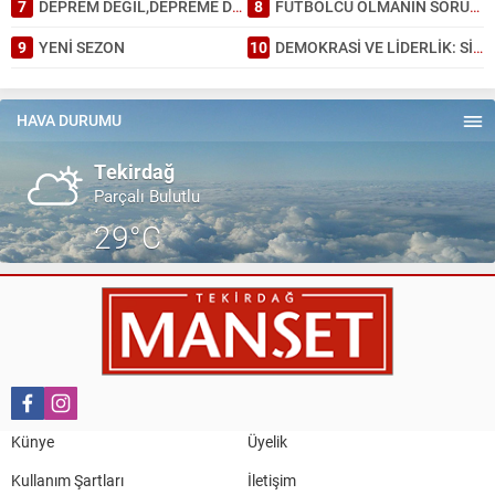
7
DEPREM DEĞİL,DEPREME DAYANAKSIZ BİNA ÖLDÜRÜR.
8
FUTBOLCU OLMANIN SORUMLULUĞU.
9
YENİ SEZON
10
DEMOKRASİ VE LİDERLİK: SİYASİ PARTİLERİN DÖNÜŞÜMÜ
HAVA DURUMU
Tekirdağ
Parçalı Bulutlu
29°C
Künye
Üyelik
Kullanım Şartları
İletişim