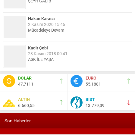
ŞEYH GALİB
Hakan Karaca
2 Kasım 2020 15:46
Mücadeleye Devam
Kadir Çebi
28 Kasım 2018 00:41
ASK İLE YAŞA
Nail Kazanç
DOLAR
EURO
10 Mart 2023 21:36
47,7111
55,1881
HAYDİ TEKİRDAĞ MAÇA !!!!
ALTIN
BIST
6.660,55
13.779,39
Salih Canikli
5 Kasım 2024 19:54
TEKİRDAĞ İL EMNİYET MÜDÜRÜMÜZE HAYIRLI OLSUN
Son Haberler
ZİYARETİ.