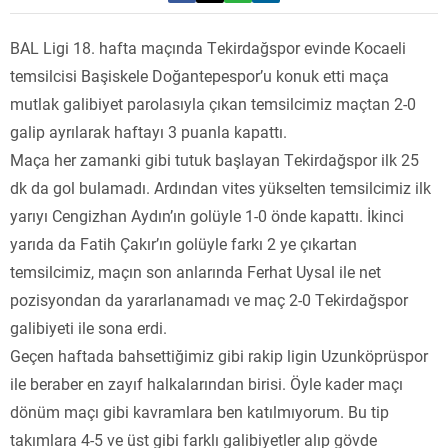
BAL Ligi 18. hafta maçında Tekirdağspor evinde Kocaeli
temsilcisi Başiskele Doğantepespor’u konuk etti maça
mutlak galibiyet parolasıyla çıkan temsilcimiz maçtan 2-0
galip ayrılarak haftayı 3 puanla kapattı.
Maça her zamanki gibi tutuk başlayan Tekirdağspor ilk 25
dk da gol bulamadı. Ardından vites yükselten temsilcimiz ilk
yarıyı Cengizhan Aydın’ın golüyle 1-0 önde kapattı. İkinci
yarıda da Fatih Çakır’ın golüyle farkı 2 ye çıkartan
temsilcimiz, maçın son anlarında Ferhat Uysal ile net
pozisyondan da yararlanamadı ve maç 2-0 Tekirdağspor
galibiyeti ile sona erdi.
Geçen haftada bahsettiğimiz gibi rakip ligin Uzunköprüspor
ile beraber en zayıf halkalarından birisi. Öyle kader maçı
dönüm maçı gibi kavramlara ben katılmıyorum. Bu tip
takımlara 4-5 ve üst gibi farklı galibiyetler alıp gövde