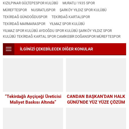
KIZILPINAR GÜLTEPESPOR KULÜBÜ
MURATLI 1935 SPOR
MÜREFTESPOR
NUSRATLISPOR
ŞARKÖY YILDIZ SPOR KULÜBÜ
TEKIRDAĞ GÜNDOĞDUSPOR
TEKIRDAĞ KARTALSPOR
TEKIRDAĞ MARMARASPOR
YILMAZ SPOR KULÜBÜ
YILMAZ SPOR KULÜBÜ AYDOĞDU SPOR KULÜBÜ ŞARKÖY YILDIZ SPOR
KULÜBÜ TEKIRDAĞ KARTAL SPOR CAMIKEBIR DOĞANSPOR MÜREFTESPOR
İLGİNİZİ ÇEKEBİLECEK DİĞER KONULAR
“Tekirdağlı Ayçiçeği Üreticisi
CANDAN BAŞKAN’DAN HALK
Maliyet Baskısı Altında”
GÜNÜ’NDE YÜZ YÜZE ÇÖZÜM
MESAİSİ