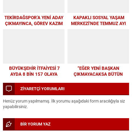
TEKİRDAĞSPOR’A YENİ ADAY
KAPAKLI SOSYAL YAŞAM
ÇIKMAYINCA, GÖREV KAZIM
MERKEZİ’NDE TEMMUZ AYI
BAŞKAN’A KALDI
ATÖLYELERİ YOĞUN İLGİ
GÖRDÜ
BÜYÜKŞEHİR İTFAİYESİ 7
“EĞER YENİ BAŞKAN
AYDA 8 BİN 157 OLAYA
ÇIKMAYACAKSA BÜTÜN
MÜDAHALE ETTİ
PARAMIZI ALTYAPIYA
HARCAYALIM”
ZİYARETÇİ YORUMLARI
Henüz yorum yapılmamış. İlk yorumu aşağıdaki form aracılığıyla siz
yapabilirsiniz.
BİR YORUM YAZ