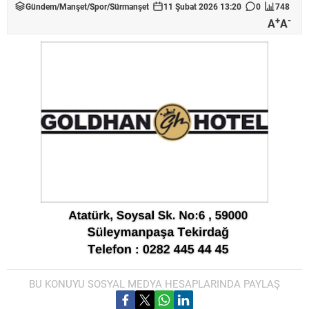
Gündem
/
Manşet
/
Spor
/
Sürmanşet
11 Şubat 2026 13:20
0
748
+
-
A
A
BU KONUYU SOSYAL MEDYA HESAPLARINDA PAYLAŞ