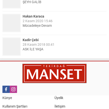
ŞEYH GALİB
Hakan Karaca
2 Kasım 2020 15:46
Mücadeleye Devam
Kadir Çebi
28 Kasım 2018 00:41
ASK İLE YAŞA
Nail Kazanç
10 Mart 2023 21:36
HAYDİ TEKİRDAĞ MAÇA !!!!
Salih Canikli
5 Kasım 2024 19:54
TEKİRDAĞ İL EMNİYET MÜDÜRÜMÜZE HAYIRLI OLSUN
Künye
Üyelik
ZİYARETİ.
Kullanım Şartları
İletişim