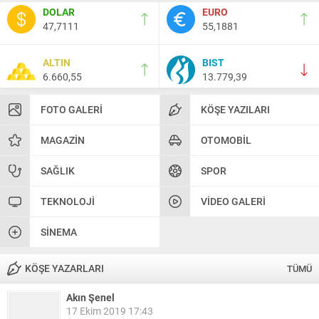
DOLAR
EURO
47,7111
55,1881
ALTIN
BIST
6.660,55
13.779,39
FOTO GALERI
KÖŞE YAZILARI
MAGAZIN
OTOMOBIL
SAĞLIK
SPOR
TEKNOLOJI
VIDEO GALERI
SINEMA
KÖŞE YAZARLARI
TÜMÜ
Akın Şenel
17 Ekim 2019 17:43