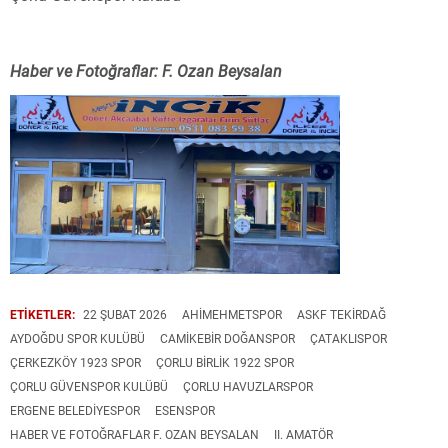
Haber ve Fotoğraflar: F. Ozan Beysalan
ETİKETLER:
22 ŞUBAT 2026
AHIMEHMETSPOR
ASKF TEKIRDAĞ
AYDOĞDU SPOR KULÜBÜ
CAMIKEBIR DOĞANSPOR
ÇATAKLISPOR
ÇERKEZKÖY 1923 SPOR
ÇORLU BIRLIK 1922 SPOR
ÇORLU GÜVENSPOR KULÜBÜ
ÇORLU HAVUZLARSPOR
ERGENE BELEDIYESPOR
ESENSPOR
HABER VE FOTOĞRAFLAR F. OZAN BEYSALAN
II. AMATÖR