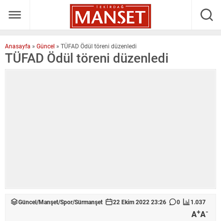
Anasayfa
»
Güncel
»
TÜFAD Ödül töreni düzenledi
TÜFAD Ödül töreni düzenledi
Güncel
/
Manşet
/
Spor
/
Sürmanşet
22 Ekim 2022 23:26
0
1.037
+
-
A
A