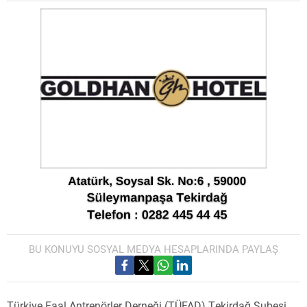
BU KONUYU SOSYAL MEDYA HESAPLARINDA PAYLAŞ
Türkiye Faal Antrenörler Derneği (TÜFAD) Tekirdağ Şubesi