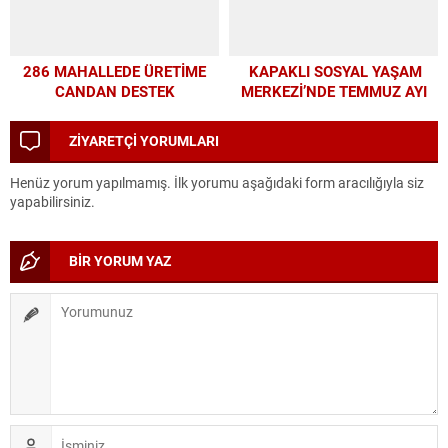
286 MAHALLEDE ÜRETİME
KAPAKLI SOSYAL YAŞAM
CANDAN DESTEK
MERKEZİ’NDE TEMMUZ AYI
ATÖLYELERİ YOĞUN İLGİ
GÖRDÜ
ZİYARETÇİ YORUMLARI
Henüz yorum yapılmamış. İlk yorumu aşağıdaki form aracılığıyla siz
yapabilirsiniz.
BİR YORUM YAZ