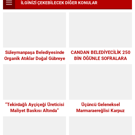
İLGİNİZİ ÇEKEBİLECEK DİĞER KONULAR
Süleymanpaşa Belediyesinde
CANDAN BELEDİYECİLİK 250
Organik Atıklar Doğal Gübreye
BİN ÖĞÜNLE SOFRALARA
Dönüşüyor
UMUT OLDU
“Tekirdağlı Ayçiçeği Üreticisi
Üçüncü Geleneksel
Maliyet Baskısı Altında”
Marmaraereğlisi Karpuz
Festivali İçin Son 4 Gün