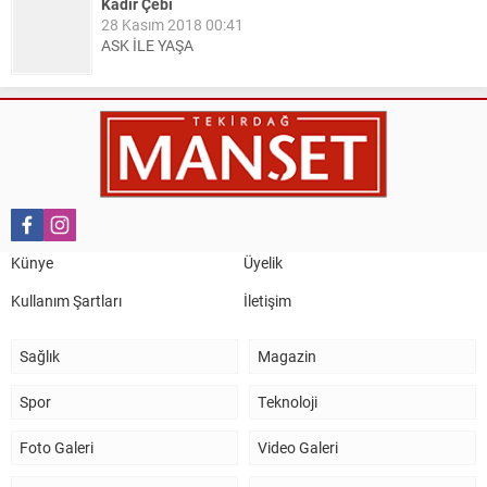
Kadir Çebi
28 Kasım 2018 00:41
ASK İLE YAŞA
Nail Kazanç
10 Mart 2023 21:36
HAYDİ TEKİRDAĞ MAÇA !!!!
Salih Canikli
5 Kasım 2024 19:54
TEKİRDAĞ İL EMNİYET MÜDÜRÜMÜZE HAYIRLI OLSUN
Künye
Üyelik
ZİYARETİ.
Kullanım Şartları
İletişim
Sağlık
Magazin
Spor
Teknoloji
Foto Galeri
Video Galeri