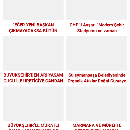
“EĞER YENİ BAŞKAN
CHP’li Avşar; “Modern Şehir
ÇIKMAYACAKSA BÜTÜN
Stadyumu ne zaman
PARAMIZI ALTYAPIYA
yapılacak?”
HARCAYALIM”
BÜYÜKŞEHİR’DEN ARI YAŞAM
Süleymanpaşa Belediyesinde
GÜCÜ İLE ÜRETİCİYE CANDAN
Organik Atıklar Doğal Gübreye
DESTEK
Dönüşüyor
BÜYÜKŞEHİR’LE MURATLI
MARMARA VE MÜREFTE