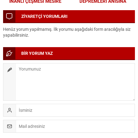
İNANLI ÇEŞMESİ MESİRE
DEPREMLERİ ANISINA
ALANI’NDA MODERN
BÜYÜKŞEHİR’DEN
DÖNÜŞÜM
FARKINDALIK VE EĞİTİM
ZİYARETÇİ YORUMLARI
PROGRAMI
Henüz yorum yapılmamış. İlk yorumu aşağıdaki form aracılığıyla siz
yapabilirsiniz.
BİR YORUM YAZ