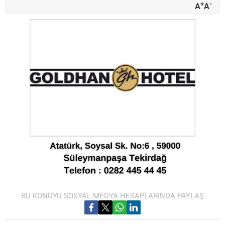
+
-
A
A
BU KONUYU SOSYAL MEDYA HESAPLARINDA PAYLAŞ