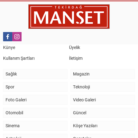
Nail Kazanç
10 Mart 2023 21:36
HAYDİ TEKİRDAĞ MAÇA !!!!
Salih Canikli
5 Kasım 2024 19:54
TEKİRDAĞ İL EMNİYET MÜDÜRÜMÜZE HAYIRLI OLSUN
Künye
Üyelik
ZİYARETİ.
Kullanım Şartları
İletişim
Sağlık
Magazin
Spor
Teknoloji
Foto Galeri
Video Galeri
Otomobil
Güncel
Sinema
Köşe Yazıları