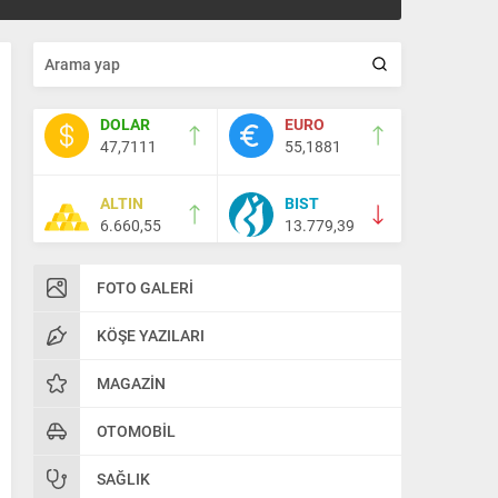
DOLAR
EURO
47,7111
55,1881
ALTIN
BIST
6.660,55
13.779,39
FOTO GALERI
KÖŞE YAZILARI
MAGAZIN
OTOMOBIL
SAĞLIK