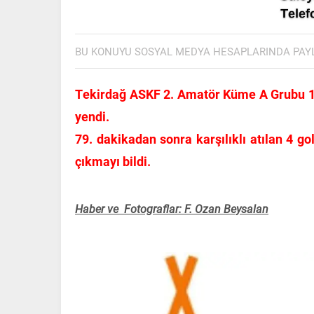
BU KONUYU SOSYAL MEDYA HESAPLARINDA PAY
Tekirdağ ASKF 2. Amatör Küme A Grubu 14
yendi.
79. dakikadan sonra karşılıklı atılan 4
çıkmayı bildi.
Haber ve Fotograflar: F. Ozan Beysalan