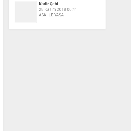
Kadir Çebi
28 Kasım 2018 00:41
ASK İLE YAŞA
Nail Kazanç
10 Mart 2023 21:36
HAYDİ TEKİRDAĞ MAÇA !!!!
Salih Canikli
5 Kasım 2024 19:54
TEKİRDAĞ İL EMNİYET
MÜDÜRÜMÜZE HAYIRLI OLSUN
ZİYARETİ.