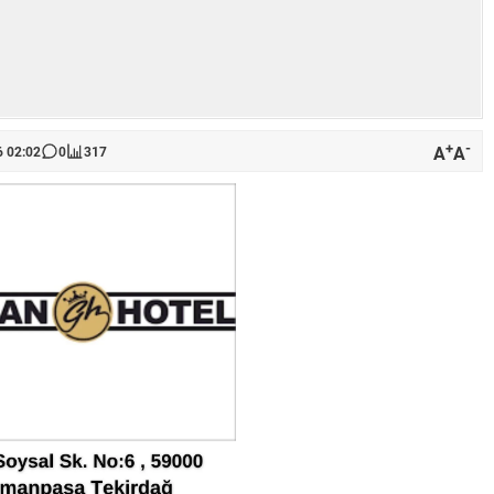
+
-
A
A
6 02:02
0
317