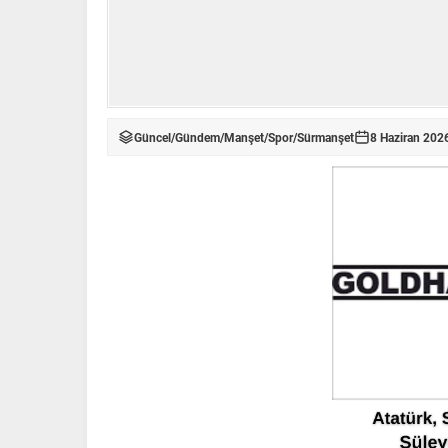
Güncel
/
Gündem
/
Manşet
/
Spor
/
Sürmanşet
8 Haziran 202