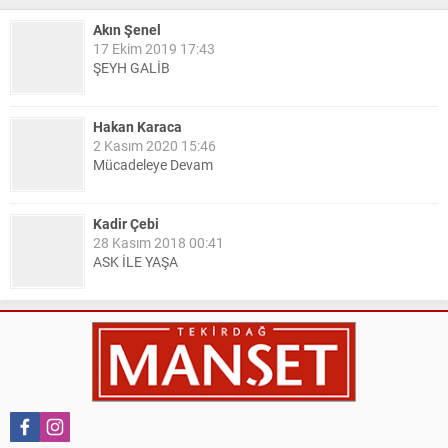
Akın Şenel
17 Ekim 2019 17:43
ŞEYH GALİB
Hakan Karaca
2 Kasım 2020 15:46
Mücadeleye Devam
Kadir Çebi
28 Kasım 2018 00:41
ASK İLE YAŞA
Nail Kazanç
10 Mart 2023 21:36
HAYDİ TEKİRDAĞ MAÇA !!!!
Salih Canikli
5 Kasım 2024 19:54