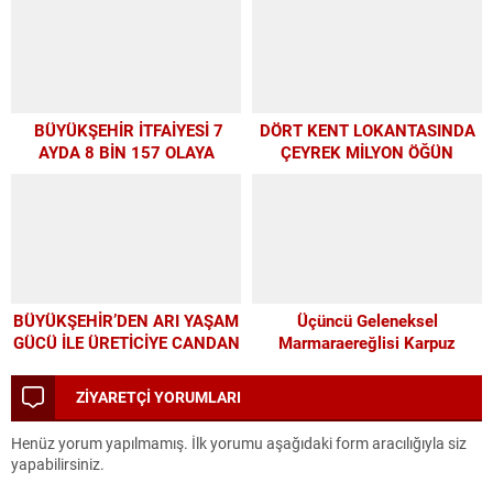
GÖRDÜ
BÜYÜKŞEHİR İTFAİYESİ 7
DÖRT KENT LOKANTASINDA
AYDA 8 BİN 157 OLAYA
ÇEYREK MİLYON ÖĞÜN
MÜDAHALE ETTİ
BÜYÜKŞEHİR’DEN ARI YAŞAM
Üçüncü Geleneksel
GÜCÜ İLE ÜRETİCİYE CANDAN
Marmaraereğlisi Karpuz
DESTEK
Festivali İçin Son 4 Gün
ZİYARETÇİ YORUMLARI
Henüz yorum yapılmamış. İlk yorumu aşağıdaki form aracılığıyla siz
yapabilirsiniz.