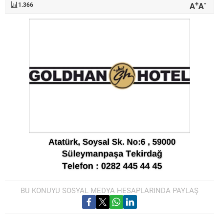
+
-
A
A
1.366
BU KONUYU SOSYAL MEDYA HESAPLARINDA PAYLAŞ