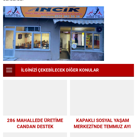
İLGİNİZİ ÇEKEBİLECEK DİĞER KONULAR
286 MAHALLEDE ÜRETİME
KAPAKLI SOSYAL YAŞAM
CANDAN DESTEK
MERKEZİ’NDE TEMMUZ AYI
ATÖLYELERİ YOĞUN İLGİ