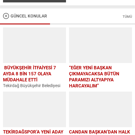
GÜNCEL KONULAR
TÜMÜ
BÜYÜKŞEHİR İTFAİYESİ 7
“EĞER YENİ BAŞKAN
AYDA 8 BİN 157 OLAYA
ÇIKMAYACAKSA BÜTÜN
MÜDAHALE ETTİ
PARAMIZI ALTYAPIYA
Tekirdağ Büyükşehir Belediyesi
HARCAYALIM”
İtfaiye Dairesi Başkanlığı, 2026
Tekirdağ Spor Kulübü’nün
yılının ilk yedi ayında kent
olağanüstü Genel Kurul
genelinde meydana gelen 8 bin
Toplantısı’nda konuşma yapan
157 yangın, kurtarma ve acil
Süleymanpaşa Belediye Başkan
durum olayına müdahale...
Yardımcısı Emin Benan Utku:
“Eğer bu işi ben yaparım, bu işin
üstesinden gelirim...
TEKİRDAĞSPOR’A YENİ ADAY
CANDAN BAŞKAN’DAN HALK