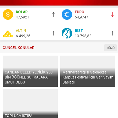
DOLAR
EURO
47,5921
54,9747
ALTIN
BIST
6.499,25
13.798,82
GÜNCEL KONULAR
TÜMÜ
CANDAN BELEDİYECİLİK 250
Marmaraereğlisi Geleneksel
BİN ÖĞÜNLE SOFRALARA
Karpuz Festivali İçin Geri Sayım
UMUT OLDU
Başladı
TOPLUCA İSTİFA