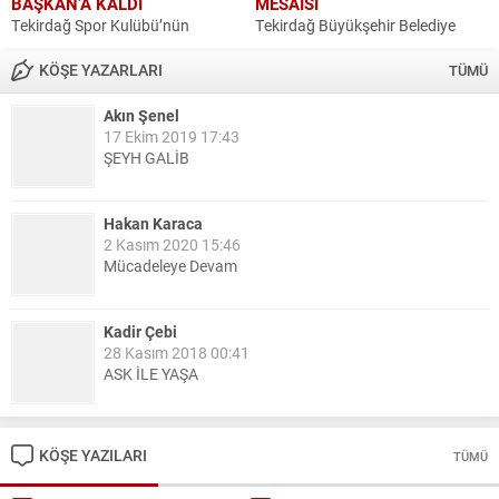
BAŞKAN’A KALDI
MESAİSİ
Tekirdağ Spor Kulübü’nün
Tekirdağ Büyükşehir Belediye
olağanüstü Genel Kurul
Başkanı Dr. Candan Yüceer,
Toplantısında başkanlık ve
KÖŞE YAZARLARI
vatandaşlarla doğrudan iletişimi
TÜMÜ
yönetim kurullarına hiçbir aday
güçlendirmek ve kentin geleceğini
başvurusu yapılmayınca mevcut
ortak akılla şekillendirmek
Akın Şenel
başkan Kazım Yavuzçiftçi ve
17 Ekim 2019 17:43
amacıyla düzenlenen Halk Günü
ŞEYH GALİB
mevcut yönetim kurulu devam
buluşmalarında yurttaşlarla bir
kararı...
araya...
Hakan Karaca
2 Kasım 2020 15:46
Mücadeleye Devam
Kadir Çebi
28 Kasım 2018 00:41
ASK İLE YAŞA
Nail Kazanç
KÖŞE YAZILARI
TÜMÜ
10 Mart 2023 21:36
HAYDİ TEKİRDAĞ MAÇA !!!!