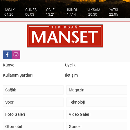
İMSAK
GÜNEŞ
ÖĞLE
İKİNDİ
AKŞAM
YATSI
04:20
06:03
13:21
17:14
20:30
22:05
Künye
Üyelik
Kullanım Şartları
İletişim
Sağlık
Magazin
Spor
Teknoloji
Foto Galeri
Video Galeri
Otomobil
Güncel