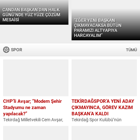
CANDAN BAŞKAN’DAN HALK
GÜNÜ’NDE YÜZ YÜZE ÇÖZÜM
MESAİSİ
“EĞER YENİ BAŞKAN
ÇIKMAYACAKSA BÜTÜN
PARAMIZI ALTYAPIYA
HARCAYALIM”
SPOR
TÜMÜ
CHP’li Avşar; “Modern Şehir
TEKİRDAĞSPOR’A YENİ ADAY
Stadyumu ne zaman
ÇIKMAYINCA, GÖREV KAZIM
yapılacak?”
BAŞKAN’A KALDI
Tekirdağ Milletvekili Cem Avşar,
Tekirdağ Spor Kulübü’nün
Tekirdağ Çorluspor 1947 Spor
olağanüstü Genel Kurul
Kulübünün karşı karşıya kaldığı
Toplantısında başkanlık ve
sorunları Meclis gündemine
yönetim kurullarına hiçbir aday