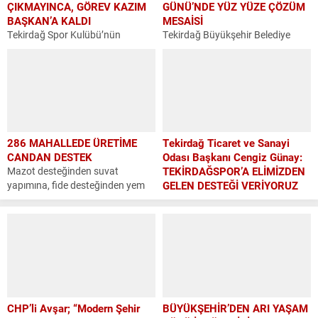
ÇIKMAYINCA, GÖREV KAZIM
GÜNÜ’NDE YÜZ YÜZE ÇÖZÜM
BAŞKAN’A KALDI
MESAİSİ
Tekirdağ Spor Kulübü’nün
Tekirdağ Büyükşehir Belediye
olağanüstü Genel Kurul
Başkanı Dr. Candan Yüceer,
Toplantısında başkanlık ve
vatandaşlarla doğrudan iletişimi
yönetim kurullarına hiçbir aday
güçlendirmek ve kentin geleceğini
başvurusu yapılmayınca mevcut
ortak akılla şekillendirmek
başkan Kazım Yavuzçiftçi ve
amacıyla düzenlenen Halk Günü
mevcut yönetim kurulu devam
buluşmalarında yurttaşlarla bir
kararı...
araya...
286 MAHALLEDE ÜRETİME
Tekirdağ Ticaret ve Sanayi
CANDAN DESTEK
Odası Başkanı Cengiz Günay:
Mazot desteğinden suvat
TEKİRDAĞSPOR’A ELİMİZDEN
yapımına, fide desteğinden yem
GELEN DESTEĞİ VERİYORUZ
desteğine kadar üreticilerin
Tekirdağ Spor Kulübü’nün
ihtiyaç duyduğu her alanda
olağanüstü Genel Kurul
destek sağlayan Tekirdağ
Toplantısı’nda konuşma yapan
Büyükşehir Belediyesi, tarla
Tekirdağ Ticaret ve Sanayi Odası
yollarında gerçekleştirdiği bakım,
Başkanı Cengiz Günay,
düzenleme ve...
Tekirdağspor’un sahipsiz
bırakılmaması gerektiğini
belirterek mevcut yönetimin
CHP’li Avşar; “Modern Şehir
BÜYÜKŞEHİR’DEN ARI YAŞAM
devam...