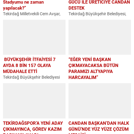
Stadyumu ne zaman
GÜCÜ İLE ÜRETİCİYE CANDAN
yapılacak?”
DESTEK
Tekirdağ Milletvekili Cem Avşar,
Tekirdağ Büyükşehir Belediyesi,
Tekirdağ Çorluspor 1947 Spor
kırsal kalkınmayı desteklemek ve
Kulübünün karşı karşıya kaldığı
arıcılık faaliyetlerinin
sorunları Meclis gündemine
sürdürülebilirliğine katkı
taşıdı. Türkiye Büyük Millet
sağlamak amacıyla yürüttüğü Arı
Meclisinde konuya ilişkin söz alan
Yaşam Gücü Projesi kapsamında,
Avşar,...
il genelindeki 780 arı yetiştiricisine
toplam...
BÜYÜKŞEHİR İTFAİYESİ 7
“EĞER YENİ BAŞKAN
AYDA 8 BİN 157 OLAYA
ÇIKMAYACAKSA BÜTÜN
MÜDAHALE ETTİ
PARAMIZI ALTYAPIYA
Tekirdağ Büyükşehir Belediyesi
HARCAYALIM”
İtfaiye Dairesi Başkanlığı, 2026
Tekirdağ Spor Kulübü’nün
yılının ilk yedi ayında kent
olağanüstü Genel Kurul
genelinde meydana gelen 8 bin
Toplantısı’nda konuşma yapan
157 yangın, kurtarma ve acil
Süleymanpaşa Belediye Başkan
durum olayına müdahale...
Yardımcısı Emin Benan Utku:
“Eğer bu işi ben yaparım, bu işin
üstesinden gelirim...
TEKİRDAĞSPOR’A YENİ ADAY
CANDAN BAŞKAN’DAN HALK
ÇIKMAYINCA, GÖREV KAZIM
GÜNÜ’NDE YÜZ YÜZE ÇÖZÜM