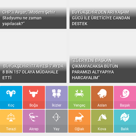
CHP’li Avşar; “Modern Şehir
BÜYÜKŞEHİR’DEN ARI YAŞAM
Stadyumu ne zaman
GÜCÜ İLE ÜRETİCİYE CANDAN
yapılacak?”
DESTEK
“EĞER YENİ BAŞKAN
BÜYÜKŞEHİR İTFAİYESİ 7 AYDA
ÇIKMAYACAKSA BÜTÜN
8 BİN 157 OLAYA MÜDAHALE
PARAMIZI ALTYAPIYA
ETTİ
HARCAYALIM”
Koç
Boğa
İkizler
Yengeç
Aslan
Başak
Terazi
Akrep
Yay
Oğlak
Kova
Balık