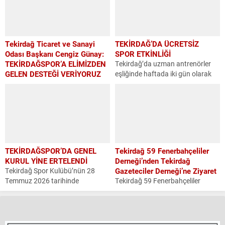
taşıdı. Türkiye Büyük Millet
başvurusu yapılmayınca mevcut
Meclisinde konuya ilişkin söz alan
başkan Kazım Yavuzçiftçi ve
Avşar,...
mevcut yönetim kurulu devam
kararı...
Tekirdağ Ticaret ve Sanayi
TEKİRDAĞ’DA ÜCRETSİZ
Odası Başkanı Cengiz Günay:
SPOR ETKİNLİĞİ
TEKİRDAĞSPOR’A ELİMİZDEN
Tekirdağ’da uzman antrenörler
GELEN DESTEĞİ VERİYORUZ
eşliğinde haftada iki gün olarak
Tekirdağ Spor Kulübü’nün
düzenlenmeye başlanan açık
olağanüstü Genel Kurul
havada koşu ve fitness etkinliği
Toplantısı’nda konuşma yapan
gün geçtikçe halkın yoğun ilgisini
Tekirdağ Ticaret ve Sanayi Odası
görüyor. Haber: F. Ozan...
Başkanı Cengiz Günay,
Tekirdağspor’un sahipsiz
bırakılmaması gerektiğini
TEKİRDAĞSPOR’DA GENEL
Tekirdağ 59 Fenerbahçeliler
belirterek mevcut yönetimin
KURUL YİNE ERTELENDİ
Derneği’nden Tekirdağ
devam...
Tekirdağ Spor Kulübü’nün 28
Gazeteciler Derneği’ne Ziyaret
Temmuz 2026 tarihinde
Tekirdağ 59 Fenerbahçeliler
kararlaştırılan olağanüstü genel
Derneği yönetim kurulu, “24
kurulu yeterli çoğunluğunun
Temmuz Basın Özgürlüğü İçin
sağlanamaması nedeniyle geçmiş
Mücadele Günü” dolayısıyla
yıllarda olduğu gibi tekrar ileri bir
Tekirdağ Gazeteciler Derneği’ni