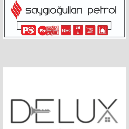
tarihe ertelendi. ...
ziyaret etti. Tekirdağ 59
Fenerbahçeliler Derneği Denetim
Kurulu...