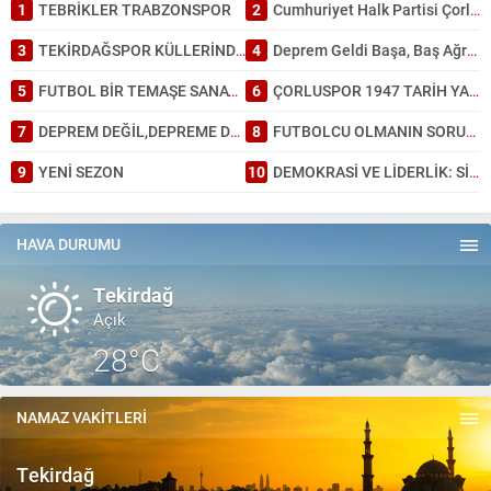
1
TEBRİKLER TRABZONSPOR
2
Cumhuriyet Halk Partisi Çorlu’da ayağına; İl Başkanlığında da kafasına sıktı
Salih Canikli
3
TEKİRDAĞSPOR KÜLLERİNDEN DOĞDU: TARİHİ BİR GALİBİYET!
4
Deprem Geldi Başa, Baş Ağrısı Bahane: Tekirdağ Depreme Ne Kadar Hazır?
5 Kasım 2024 19:54
TEKİRDAĞ İL EMNİYET MÜDÜRÜMÜZE HAYIRLI OLSUN
5
FUTBOL BİR TEMAŞE SANATI GİBİDİR.
6
ÇORLUSPOR 1947 TARİH YAZDI.
ZİYARETİ.
7
DEPREM DEĞİL,DEPREME DAYANAKSIZ BİNA ÖLDÜRÜR.
8
FUTBOLCU OLMANIN SORUMLULUĞU.
9
YENİ SEZON
10
DEMOKRASİ VE LİDERLİK: SİYASİ PARTİLERİN DÖNÜŞÜMÜ
HAVA DURUMU
Tekirdağ
Açık
28°C
NAMAZ VAKİTLERİ
Tekirdağ