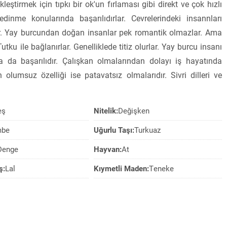
leştirmek için tıpkı bir ok'un fırlaması gibi direkt ve çok hızlı
inme konularında başarılıdırlar. Cevrelerindeki insannları
rler. Yay burcundan doğan insanlar pek romantik olmazlar. Ama
tku ile bağlanırlar. Genelliklede titiz olurlar. Yay burcu insanı
 da başarılıdır. Çalışkan olmalarından dolayı iş hayatında
olumsuz özelliği ise patavatsız olmalarıdır. Sivri dilleri ve
eş
Nitelik:
Değişken
mbe
Uğurlu Taşı:
Turkuaz
Denge
Hayvan:
At
ş:
Lal
Kıymetli Maden:
Teneke