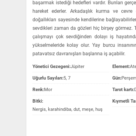
başarmak istediği hedefleri vardır. Bunları gerçek
hareket ederler. Arkadaşlık kurma ve cevre ed
doğallıkları sayesinde kendilerine bağlayabili
sevdikleri zaman da gözleri hiç birşey görmez. Tu
çalışmayı çok sevdiğinden dolayı iş hayatında
yükselmeleride kolay olur. Yay burcu insanının 
patavatsız davranışları başlarına iş açabilir.
Yönetici Gezegeni:
Jüpiter
Element:
At
Uğurlu Sayıları:
5, 7
Gün:
Perşe
Renk:
Mor
Tarot kartı:
Bitki:
Kıymetli Ta
Nergis, karahindiba, dut, meşe, huş