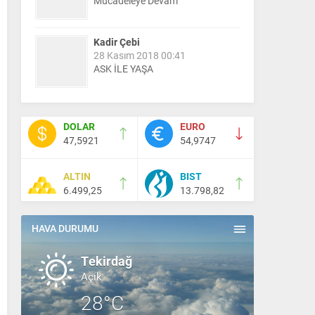
Mücadeleye Devam
Kadir Çebi
28 Kasım 2018 00:41
ASK İLE YAŞA
Nail Kazanç
10 Mart 2023 21:36
DOLAR
EURO
HAYDİ TEKİRDAĞ MAÇA !!!!
47,5921
54,9747
ALTIN
BIST
Salih Canikli
6.499,25
13.798,82
5 Kasım 2024 19:54
TEKİRDAĞ İL EMNİYET
MÜDÜRÜMÜZE HAYIRLI OLSUN
HAVA DURUMU
ZİYARETİ.
Tekirdağ
Açık
28°C