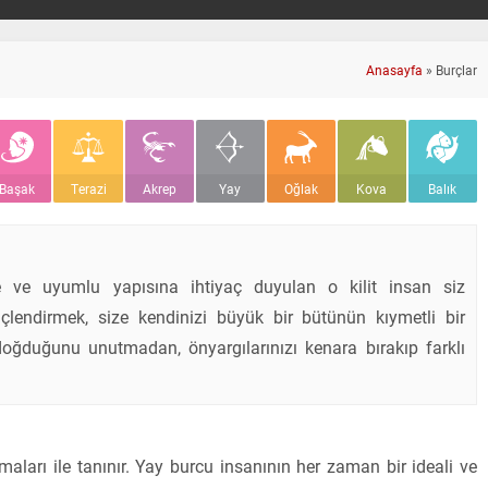
Anasayfa
»
Burçlar
Başak
Terazi
Akrep
Yay
Oğlak
Kova
Balık
ne ve uyumlu yapısına ihtiyaç duyulan o kilit insan siz
güçlendirmek, size kendinizi büyük bir bütünün kıymetli bir
t doğduğunu unutmadan, önyargılarınızı kenara bırakıp farklı
lmaları ile tanınır. Yay burcu insanının her zaman bir ideali ve