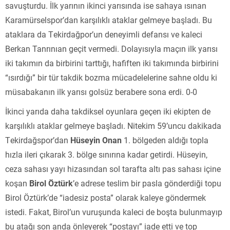
savuşturdu. İlk yarının ikinci yarısında ise sahaya ısınan
Karamürselspor’dan karşılıklı ataklar gelmeye başladı. Bu
ataklara da Tekirdağpor’un deneyimli defansı ve kaleci
Berkan Tanrınıan geçit vermedi. Dolayısıyla maçın ilk yarısı
iki takımın da birbirini tarttığı, hafiften iki takımında birbirini
“ısırdığı” bir tür takdik bozma mücadelelerine sahne oldu ki
müsabakanın ilk yarısı golsüz berabere sona erdi. 0-0
İkinci yarıda daha takdiksel oyunlara geçen iki ekipten de
karşılıklı ataklar gelmeye başladı. Nitekim 59’uncu dakikada
Tekirdağspor’dan
Hüseyin Onan
1. bölgeden aldığı topla
hızla ileri çıkarak 3. bölge sınırına kadar getirdi. Hüseyin,
ceza sahası yayı hizasından sol tarafta altı pas sahası içine
koşan
Birol Öztürk
’e adrese teslim bir pasla gönderdiği topu
Birol Öztürk’de “iadesiz posta” olarak kaleye göndermek
istedi. Fakat, Birol’un vuruşunda kaleci de boşta bulunmayıp
bu atağı son anda önleyerek “postayı” iade etti ve top