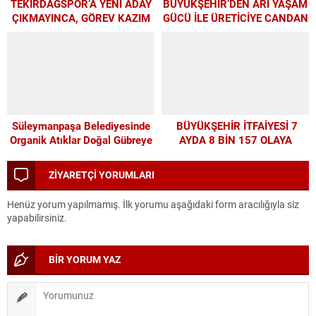
TEKİRDAĞSPOR’A YENİ ADAY
BÜYÜKŞEHİR’DEN ARI YAŞAM
ÇIKMAYINCA, GÖREV KAZIM
GÜCÜ İLE ÜRETİCİYE CANDAN
BAŞKAN’A KALDI
DESTEK
Süleymanpaşa Belediyesinde
BÜYÜKŞEHİR İTFAİYESİ 7
Organik Atıklar Doğal Gübreye
AYDA 8 BİN 157 OLAYA
Dönüşüyor
MÜDAHALE ETTİ
ZİYARETÇİ YORUMLARI
Henüz yorum yapılmamış. İlk yorumu aşağıdaki form aracılığıyla siz
yapabilirsiniz.
BİR YORUM YAZ