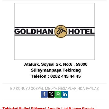
BU KONUYU SOSYAL MEDYA HESAPLARINDA PAYLAŞ
Tekirdağ Futbol Bölgesel Amatör Ligi 9.’uncu Grupta