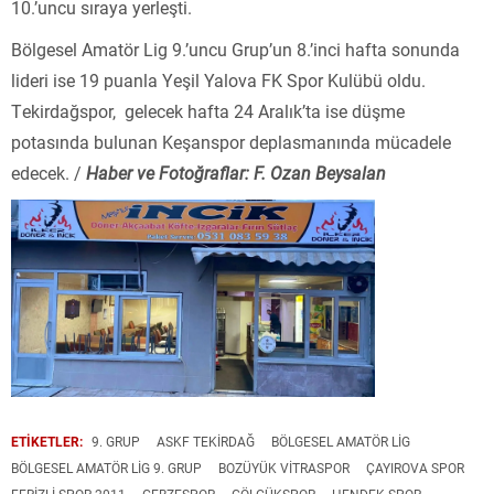
10.’uncu sıraya yerleşti.
Bölgesel Amatör Lig 9.’uncu Grup’un 8.’inci hafta sonunda
lideri ise 19 puanla Yeşil Yalova FK Spor Kulübü oldu.
Tekirdağspor, gelecek hafta 24 Aralık’ta ise düşme
potasında bulunan Keşanspor deplasmanında mücadele
edecek. /
Haber ve Fotoğraflar: F. Ozan Beysalan
ETİKETLER:
9. GRUP
ASKF TEKIRDAĞ
BÖLGESEL AMATÖR LIG
BÖLGESEL AMATÖR LIG 9. GRUP
BOZÜYÜK VİTRASPOR
ÇAYIROVA SPOR