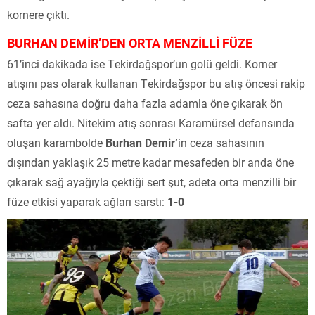
kornere çıktı.
BURHAN DEMİR’DEN ORTA MENZİLLİ FÜZE
61’inci dakikada ise Tekirdağspor’un golü geldi. Korner
atışını pas olarak kullanan Tekirdağspor bu atış öncesi rakip
ceza sahasına doğru daha fazla adamla öne çıkarak ön
safta yer aldı. Nitekim atış sonrası Karamürsel defansında
oluşan karambolde
Burhan Demir’
in ceza sahasının
dışından yaklaşık 25 metre kadar mesafeden bir anda öne
çıkarak sağ ayağıyla çektiği sert şut, adeta orta menzilli bir
füze etkisi yaparak ağları sarstı:
1-0