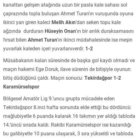
kanattan gelişen atağında uzun bir pasla kale sahası sol
çaprazında topla buluşan Ahmet Turan’ın vuruşunda oyuna
ikinci yarı giren kaleci
Melih Akın
’dan seken topu kale
ağzında durduran
Hüseyin Onan
’ın bir anlık duraksamasını
fırsat bilen
Ahmet Turan
’ın ikinci müdahalesinde ise meşin
yuvarlak kaleden içeri yuvarlanıverdi:
1-2
Müsabakanın kalan süresinde de başka gol kaydı olmadı ve
maçın hakemi Ege Doruk, ilave sürenin de bitişiyle oyunun
bitiş düdüğünü çaldı. Maçın sonucu:
Tekirdağpor 1-2
Karamürselspor
Bölgesel Amatör Lig 9.’uncu grupta mücadele eden
Tekirdağspor 8.inci hafta sonunda elde ettiği bu dördüncü
mağlubiyetle 6 puanda kalarak 16 takımın yer aldığı tabloda
14.’üncü sırada kaldı. Rakibi Karamürselspor ise kazandığı
bu galibiyetle 10 puana ulaşarak, 3 sıra yükseldi ve tabloda