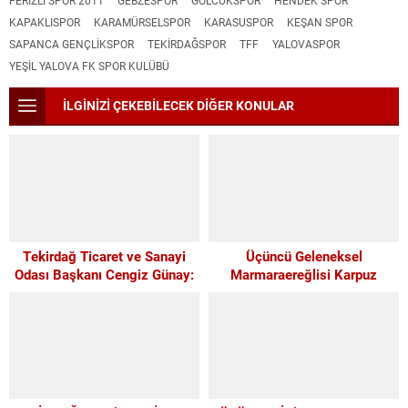
FERİZLİ SPOR 2011
GEBZESPOR
GÖLCÜKSPOR
HENDEK SPOR
KAPAKLISPOR
KARAMÜRSELSPOR
KARASUSPOR
KEŞAN SPOR
SAPANCA GENÇLİKSPOR
TEKIRDAĞSPOR
TFF
YALOVASPOR
YEŞİL YALOVA FK SPOR KULÜBÜ
İLGİNİZİ ÇEKEBİLECEK DİĞER KONULAR
Tekirdağ Ticaret ve Sanayi
Üçüncü Geleneksel
Odası Başkanı Cengiz Günay:
Marmaraereğlisi Karpuz
TEKİRDAĞSPOR’A ELİMİZDEN
Festivali İçin Son 4 Gün
GELEN DESTEĞİ VERİYORUZ