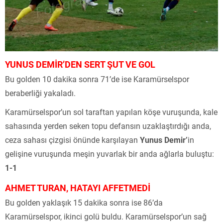
YUNUS DEMİR’DEN SERT ŞUT VE GOL
Bu golden 10 dakika sonra 71’de ise Karamürselspor
beraberliği yakaladı.
Karamürselspor’un sol taraftan yapılan köşe vuruşunda, kale
sahasında yerden seken topu defansın uzaklaştırdığı anda,
ceza sahası çizgisi önünde karşılayan
Yunus Demir’
in
gelişine vuruşunda meşin yuvarlak bir anda ağlarla buluştu:
1-1
AHMET TURAN, HATAYI AFFETMEDİ
Bu golden yaklaşık 15 dakika sonra ise 86’da
Karamürselspor, ikinci golü buldu. Karamürselspor’un sağ