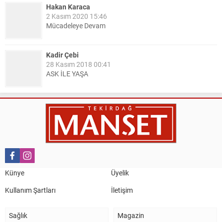
Hakan Karaca
2 Kasım 2020 15:46
Mücadeleye Devam
Kadir Çebi
28 Kasım 2018 00:41
ASK İLE YAŞA
Nail Kazanç
10 Mart 2023 21:36
HAYDİ TEKİRDAĞ MAÇA !!!!
Salih Canikli
5 Kasım 2024 19:54
TEKİRDAĞ İL EMNİYET MÜDÜRÜMÜZE HAYIRLI OLSUN
Künye
Üyelik
ZİYARETİ.
Kullanım Şartları
İletişim
Sağlık
Magazin