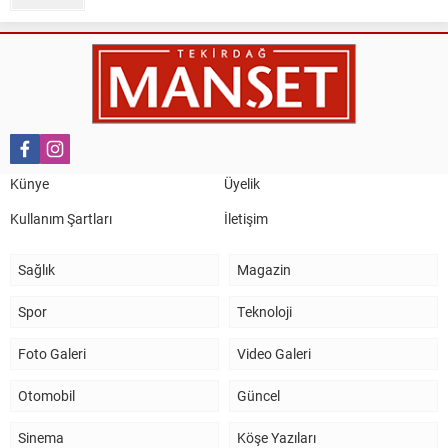
Nail Kazanç
10 Mart 2023 21:36
HAYDİ TEKİRDAĞ MAÇA !!!!
Salih Canikli
5 Kasım 2024 19:54
TEKİRDAĞ İL EMNİYET MÜDÜRÜMÜZE HAYIRLI OLSUN
Künye
Üyelik
ZİYARETİ.
Kullanım Şartları
İletişim
Sağlık
Magazin
Spor
Teknoloji
Foto Galeri
Video Galeri
Otomobil
Güncel
Sinema
Köşe Yazıları