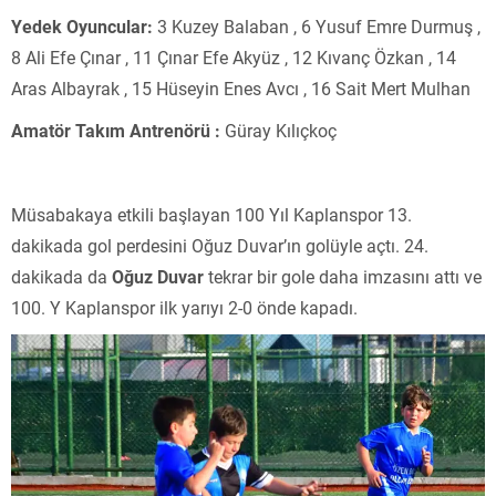
Yedek Oyuncular:
3 Kuzey Balaban
, 6 Yusuf Emre Durmuş
,
8 Ali Efe Çınar
, 11 Çınar Efe Akyüz
, 12 Kıvanç Özkan
, 14
Aras Albayrak
, 15 Hüseyin Enes Avcı
, 16 Sait Mert Mulhan
Amatör Takım Antrenörü :
Güray Kılıçkoç
Müsabakaya etkili başlayan 100 Yıl Kaplanspor 13.
dakikada gol perdesini Oğuz Duvar’ın golüyle açtı. 24.
dakikada da
Oğuz Duvar
tekrar bir gole daha imzasını attı ve
100. Y Kaplanspor ilk yarıyı 2-0 önde kapadı.