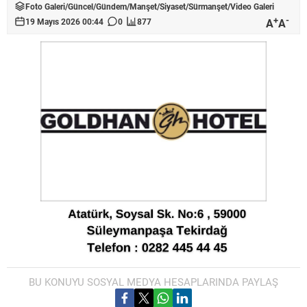
Foto Galeri
/
Güncel
/
Gündem
/
Manşet
/
Siyaset
/
Sürmanşet
/
Video Galeri
+
-
A
A
19 Mayıs 2026 00:44
0
877
BU KONUYU SOSYAL MEDYA HESAPLARINDA PAYLAŞ