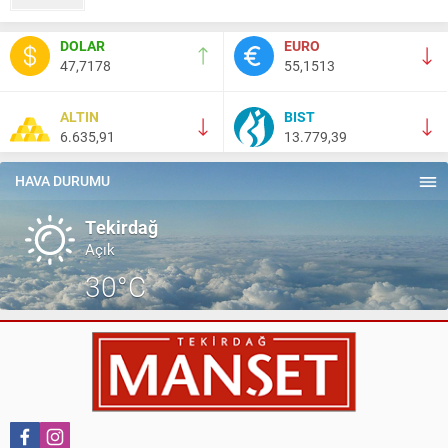
Nail Kazanç
DOLAR
EURO
10 Mart 2023 21:36
47,7178
55,1513
HAYDİ TEKİRDAĞ MAÇA !!!!
ALTIN
BIST
6.635,91
13.779,39
Salih Canikli
5 Kasım 2024 19:54
TEKİRDAĞ İL EMNİYET MÜDÜRÜMÜZE HAYIRLI OLSUN
HAVA DURUMU
ZİYARETİ.
Tekirdağ
Açık
30°C