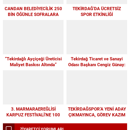
CANDAN BELEDİYECİLİK 250
TEKİRDAĞ’DA ÜCRETSİZ
BİN ÖĞÜNLE SOFRALARA
SPOR ETKİNLİĞİ
UMUT OLDU
“Tekirdağlı Ayçiçeği Üreticisi
Tekirdağ Ticaret ve Sanayi
Maliyet Baskısı Altında”
Odası Başkanı Cengiz Günay:
TEKİRDAĞSPOR’A ELİMİZDEN
GELEN DESTEĞİ VERİYORUZ
3. MARMARAEREĞLİSİ
TEKİRDAĞSPOR’A YENİ ADAY
KARPUZ FESTİVALİ’NE 100
ÇIKMAYINCA, GÖREV KAZIM
BİN KİŞİLİK REKOR KATILIM
BAŞKAN’A KALDI
ZİYARETÇİ YORUMLARI