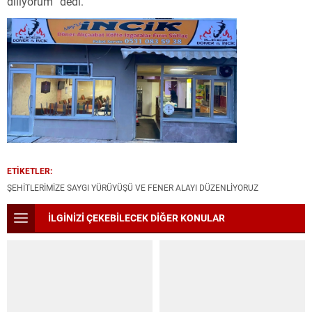
diliyorum” dedi.
ETİKETLER:
ŞEHİTLERİMİZE SAYGI YÜRÜYÜŞÜ VE FENER ALAYI DÜZENLİYORUZ
İLGİNİZİ ÇEKEBİLECEK DİĞER KONULAR