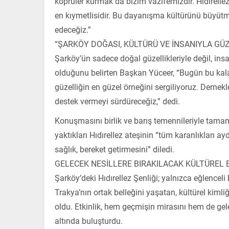
köprüler kurmak da bizim vazifemizdir. Hıdırellez 
en kıymetlisidir. Bu dayanışma kültürünü büyü
edeceğiz.”
“ŞARKÖY DOĞASI, KÜLTÜRÜ VE İNSANIYLA GÜZ
Şarköy’ün sadece doğal güzellikleriyle değil, insa
olduğunu belirten Başkan Yüceer, “Bugün bu kalab
güzelliğin en güzel örneğini sergiliyoruz. Dernek
destek vermeyi sürdüreceğiz,” dedi.
Konuşmasını birlik ve barış temennileriyle tam
yaktıkları Hıdırellez ateşinin “tüm karanlıkları ay
sağlık, bereket getirmesini” diledi.
GELECEK NESİLLERE BIRAKILACAK KÜLTÜREL 
Şarköy’deki Hıdırellez Şenliği; yalnızca eğlencel
Trakya’nın ortak belleğini yaşatan, kültürel kiml
oldu. Etkinlik, hem geçmişin mirasını hem de gel
altında buluşturdu.