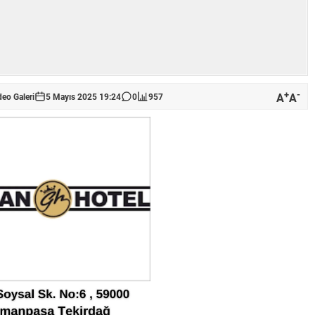
+
-
A
A
deo Galeri
5 Mayıs 2025 19:24
0
957