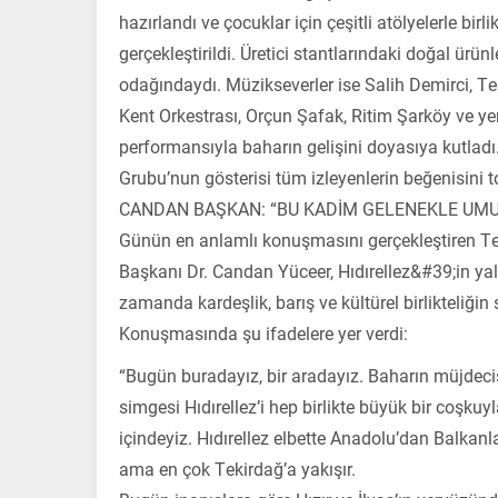
hazırlandı ve çocuklar için çeşitli atölyelerle birli
gerçekleştirildi. Üretici stantlarındaki doğal ürünler
odağındaydı. Müzikseverler ise Salih Demirci, T
Kent Orkestrası, Orçun Şafak, Ritim Şarköy ve ye
performansıyla baharın gelişini doyasıya kutladı
Grubu’nun gösterisi tüm izleyenlerin beğenisini t
CANDAN BAŞKAN: “BU KADİM GELENEKLE UMU
Günün en anlamlı konuşmasını gerçekleştiren Te
Başkanı Dr. Candan Yüceer, Hıdırellez&#39;in yal
zamanda kardeşlik, barış ve kültürel birlikteliği
Konuşmasında şu ifadelere yer verdi:
“Bugün buradayız, bir aradayız. Baharın müjdec
simgesi Hıdırellez’i hep birlikte büyük bir coşku
içindeyiz. Hıdırellez elbette Anadolu’dan Balkanl
ama en çok Tekirdağ’a yakışır.