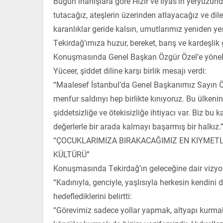
Bugün inanışlara göre Hızır ve İlyas’ın yeryüzün
tutacağız, ateşlerin üzerinden atlayacağız ve dil
karanlıklar geride kalsın, umutlarımız yeniden ye
Tekirdağ’ımıza huzur, bereket, barış ve kardeşlik 
Konuşmasında Genel Başkan Özgür Özel’e yöneli
Yüceer, şiddet diline karşı birlik mesajı verdi:
“Maalesef İstanbul’da Genel Başkanımız Sayın Öz
menfur saldırıyı hep birlikte kınıyoruz. Bu ülkenin 
şiddetsizliğe ve ötekisizliğe ihtiyacı var. Biz bu 
değerlerle bir arada kalmayı başarmış bir halkız.
“ÇOCUKLARIMIZA BIRAKACAĞIMIZ EN KIYMETL
KÜLTÜRÜ”
Konuşmasında Tekirdağ’ın geleceğine dair vizyo
“Kadınıyla, genciyle, yaşlısıyla herkesin kendini de
hedeflediklerini belirtti:
“Görevimiz sadece yollar yapmak, altyapı kurmak