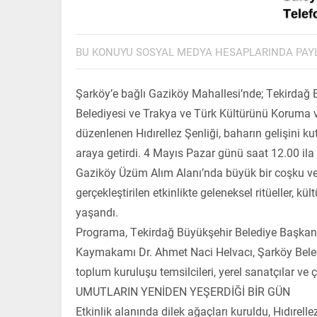
BU KONUYU SOSYAL MEDYA HESAPLARINDA PAY
Şarköy’e bağlı Gaziköy Mahallesi’nde; Tekirdağ 
Belediyesi ve Trakya ve Türk Kültürünü Koruma v
düzenlenen Hıdırellez Şenliği, baharın gelişini ku
araya getirdi. 4 Mayıs Pazar günü saat 12.00 ila
Gaziköy Üzüm Alım Alanı’nda büyük bir coşku ve 
gerçekleştirilen etkinlikte geleneksel ritüeller, kült
yaşandı.
Programa, Tekirdağ Büyükşehir Belediye Başkan
Kaymakamı Dr. Ahmet Naci Helvacı, Şarköy Beledi
toplum kuruluşu temsilcileri, yerel sanatçılar ve 
UMUTLARIN YENİDEN YEŞERDİĞİ BİR GÜN
Etkinlik alanında dilek ağaçları kuruldu, Hıdırellez