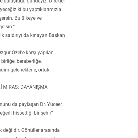
de buluştuğu gündeyiz. Dilekler
eyeceğiz ki bu yaptıklarımızla
şersin. Bu ülkeye ve
gelsin.”
k saldırıyı da kınayan Başkan
gür Özel’e karşı yapılan
birliğe, beraberliğe,
kadim geleneklerle, ortak
”
İ MİRAS: DAYANIŞMA
nunu da paylaşan Dr. Yüceer,
ğerli hissettiği bir şehir”
 değildir. Gönüller arasında