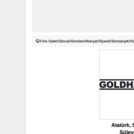
Foto Galeri
/
Güncel
/
Gündem
/
Manşet
/
Siyaset
/
Sürmanşet
/
Vi