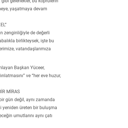
gibi gelenekler, bu köprülerin
tmeye, yaşatmaya devam
EL”
n zenginliğiyle de değerli
alıkla birlikteysek, işte bu
lerimize, vatandaşlarımıza
amlayan Başkan Yüceer,
dınlatmasını” ve “her eve huzur,
BİR MİRAS
i bir gün değil, aynı zamanda
iği yeniden üreten bir buluşma
eceğin umutlarını aynı çatı