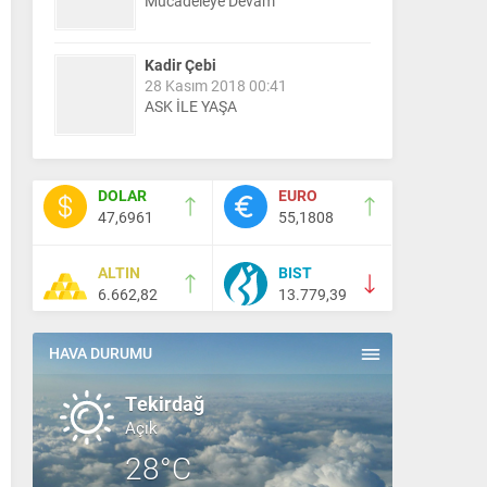
Mücadeleye Devam
Kadir Çebi
28 Kasım 2018 00:41
ASK İLE YAŞA
Nail Kazanç
10 Mart 2023 21:36
DOLAR
EURO
HAYDİ TEKİRDAĞ MAÇA !!!!
47,6961
55,1808
ALTIN
BIST
Salih Canikli
6.662,82
13.779,39
5 Kasım 2024 19:54
TEKİRDAĞ İL EMNİYET
MÜDÜRÜMÜZE HAYIRLI OLSUN
HAVA DURUMU
ZİYARETİ.
Tekirdağ
Açık
28°C