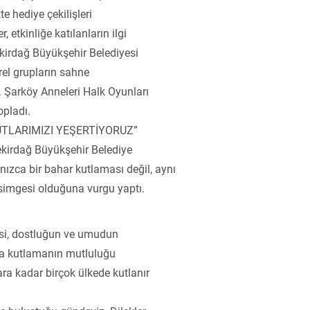
kte hediye çekilişleri
, etkinliğe katılanların ilgi
ekirdağ Büyükşehir Belediyesi
rel grupların sahne
. Şarköy Anneleri Halk Oyunları
opladı.
TLARIMIZI YEŞERTİYORUZ”
kirdağ Büyükşehir Belediye
nızca bir bahar kutlaması değil, aynı
n simgesi olduğuna vurgu yaptı.
isi, dostluğun ve umudun
yla kutlamanın mutluluğu
ara kadar birçok ülkede kutlanır