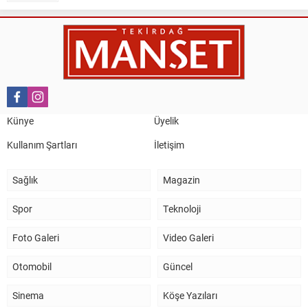
Nail Kazanç
10 Mart 2023 21:36
HAYDİ TEKİRDAĞ MAÇA !!!!
Salih Canikli
5 Kasım 2024 19:54
TEKİRDAĞ İL EMNİYET MÜDÜRÜMÜZE HAYIRLI OLSUN
Künye
Üyelik
ZİYARETİ.
Kullanım Şartları
İletişim
Sağlık
Magazin
Spor
Teknoloji
Foto Galeri
Video Galeri
Otomobil
Güncel
Sinema
Köşe Yazıları