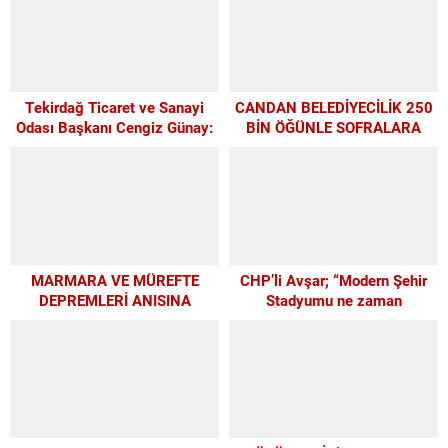
Tekirdağ Ticaret ve Sanayi
CANDAN BELEDİYECİLİK 250
Odası Başkanı Cengiz Günay:
BİN ÖĞÜNLE SOFRALARA
TEKİRDAĞSPOR’A ELİMİZDEN
UMUT OLDU
GELEN DESTEĞİ VERİYORUZ
MARMARA VE MÜREFTE
CHP’li Avşar; “Modern Şehir
DEPREMLERİ ANISINA
Stadyumu ne zaman
BÜYÜKŞEHİR’DEN
yapılacak?”
FARKINDALIK VE EĞİTİM
PROGRAMI