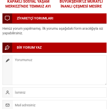
KAPAKLI SOSYAL YAŞAM
BÜYÜKŞEHİR’LE MURATLI
MERKEZİ’NDE TEMMUZ AYI
İNANLI ÇEŞMESİ MESİRE
ATÖLYELERİ YOĞUN İLGİ
ALANI’NDA MODERN
GÖRDÜ
DÖNÜŞÜM
ZİYARETÇİ YORUMLARI
Henüz yorum yapılmamış. İlk yorumu aşağıdaki form aracılığıyla siz
yapabilirsiniz.
BİR YORUM YAZ