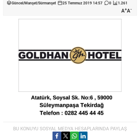
Güncel
/
Manşet
/
Sürmanşet
25 Temmuz 2019 14:57
0
1.261
+
-
A
A
BU KONUYU SOSYAL MEDYA HESAPLARINDA PAYLAŞ