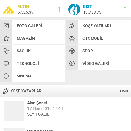
ALTIN
BIST
6.525,39
13.788,73
FOTO GALERI
KÖŞE YAZILARI
MAGAZIN
OTOMOBIL
SAĞLIK
SPOR
TEKNOLOJI
VIDEO GALERI
SINEMA
KÖŞE YAZARLARI
TÜMÜ
Akın Şenel
17 Ekim 2019 17:43
ŞEYH GALİB