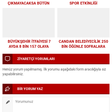
ÇIKMAYACAKSA BÜTÜN
SPOR ETKİNLİĞİ
PARAMIZI ALTYAPIYA
HARCAYALIM”
BÜYÜKŞEHİR İTFAİYESİ 7
CANDAN BELEDİYECİLİK 250
AYDA 8 BİN 157 OLAYA
BİN ÖĞÜNLE SOFRALARA
MÜDAHALE ETTİ
UMUT OLDU
ZİYARETÇİ YORUMLARI
Henüz yorum yapılmamış. İlk yorumu aşağıdaki form aracılığıyla siz
yapabilirsiniz.
BİR YORUM YAZ