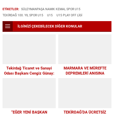
ETİKETLER:
SÜLEYMANPAŞA NAMIK KEMAL SPOR U15
TEKIRDAĞ 100. YIL SPOR U15
U15
U15 PLAY OFF LİGİ
İLGİNİZİ ÇEKEBİLECEK DİĞER KONULAR
Tekirdağ Ticaret ve Sanayi
MARMARA VE MÜREFTE
Odası Başkanı Cengiz Günay:
DEPREMLERİ ANISINA
TEKİRDAĞSPOR’A ELİMİZDEN
BÜYÜKŞEHİR’DEN
GELEN DESTEĞİ VERİYORUZ
FARKINDALIK VE EĞİTİM
PROGRAMI
“EĞER YENİ BAŞKAN
TEKİRDAĞ’DA ÜCRETSİZ