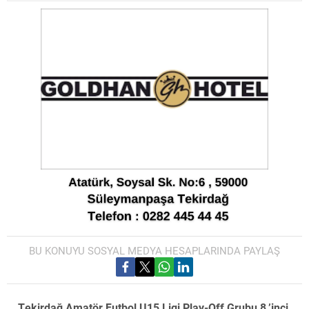
BU KONUYU SOSYAL MEDYA HESAPLARINDA PAYLAŞ
Tekirdağ Amatör Futbol U15 Ligi Play-Off Grubu 8.’inci