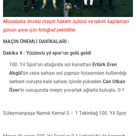
Müsabaka öncesi maçın hakem üçlüsü ve takım kaptanları
günün anısı için fotoğraf çekildiler.
MAÇIN ÖNEMLİ DAKİKALARI :
Dakika 4 : Yüzüncü yıl spor’un golü geldi
Yıl Spor’un atağında sol kanattan
Ertürk Eren
Akgül
’ün ceza sahası sol çaprazı hizasından kullandığı
serbest vuruşta kale sahası içinde yükselen
Can Utkan
Özer
’in vuruşunda meşin yuvarlak ağlarla buluştu. 0-1
Süleymanpaşa Namık Kemal 0 – 1 Tekirdağ 100. Yıl Spor
Maçın ilk yarısı 100. Yıl Spor’un 0-1 üstünlüğü ile kapandı