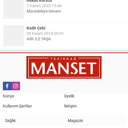
Hakan Karaca
2 Kasım 2020 15:46
Mücadeleye Devam
Kadir Çebi
28 Kasım 2018 00:41
ASK İLE YAŞA
Nail Kazanç
10 Mart 2023 21:36
HAYDİ TEKİRDAĞ MAÇA !!!!
Salih Canikli
5 Kasım 2024 19:54
TEKİRDAĞ İL EMNİYET MÜDÜRÜMÜZE HAYIRLI OLSUN
Künye
Üyelik
ZİYARETİ.
Kullanım Şartları
İletişim
Sağlık
Magazin