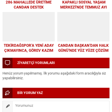
286 MAHALLEDE ÜRETİME
KAPAKLI SOSYAL YAŞAM
CANDAN DESTEK
MERKEZİ’NDE TEMMUZ AYI
ATÖLYELERİ YOĞUN İLGİ
GÖRDÜ
TEKİRDAĞSPOR’A YENİ ADAY
CANDAN BAŞKAN’DAN HALK
ÇIKMAYINCA, GÖREV KAZIM
GÜNÜ’NDE YÜZ YÜZE ÇÖZÜM
BAŞKAN’A KALDI
MESAİSİ
ZİYARETÇİ YORUMLARI
Henüz yorum yapılmamış. İlk yorumu aşağıdaki form aracılığıyla siz
yapabilirsiniz.
BİR YORUM YAZ