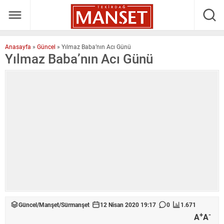
Anasayfa
»
Güncel
»
Yılmaz Baba’nın Acı Günü
Yılmaz Baba’nın Acı Günü
Güncel
/
Manşet
/
Sürmanşet
12 Nisan 2020 19:17
0
1.671
+
-
A
A