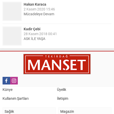
Hakan Karaca
2 Kasım 2020 15:46
Mücadeleye Devam
Kadir Çebi
28 Kasım 2018 00:41
ASK İLE YAŞA
Nail Kazanç
10 Mart 2023 21:36
HAYDİ TEKİRDAĞ MAÇA !!!!
Salih Canikli
5 Kasım 2024 19:54
TEKİRDAĞ İL EMNİYET MÜDÜRÜMÜZE HAYIRLI OLSUN
Künye
Üyelik
ZİYARETİ.
Kullanım Şartları
İletişim
Sağlık
Magazin