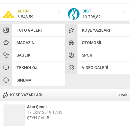
ALTIN
BIST
6.543,59
13.798,82
FOTO GALERI
KÖŞE YAZILARI
MAGAZIN
OTOMOBIL
SAĞLIK
SPOR
TEKNOLOJI
VIDEO GALERI
SINEMA
KÖŞE YAZARLARI
TÜMÜ
Akın Şenel
17 Ekim 2019 17:43
ŞEYH GALİB