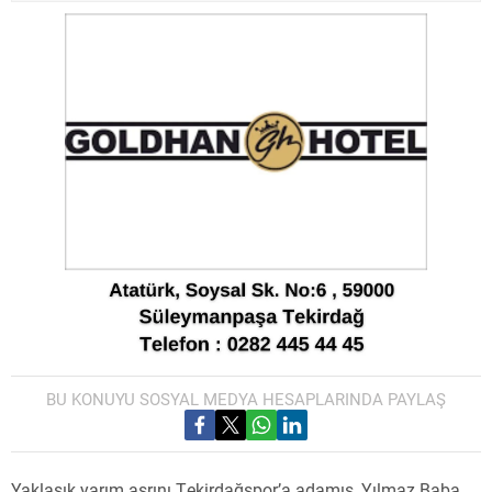
BU KONUYU SOSYAL MEDYA HESAPLARINDA PAYLAŞ
Yaklaşık yarım asrını Tekirdağspor’a adamış, Yılmaz Baba