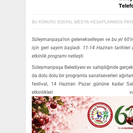
BU KONUYU SOSYAL MEDYA HESAPLARINDA PAY
Süleymanpaşa’nın gelenekselleşen ve bu yıl 60’ın
için geri sayım başladı. 11-14 Haziran tarihler
etkinlik programı netleşti.
Süleymanpaşa Belediyesi ev sahipliğinde gerçekleş
da dolu dolu bir programla sanatseverleri ağır
festival, 14 Haziran Pazar gününe kadar Sah
etkinlikleri vata