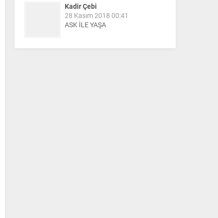
Kadir Çebi
28 Kasım 2018 00:41
ASK İLE YAŞA
Nail Kazanç
10 Mart 2023 21:36
HAYDİ TEKİRDAĞ MAÇA !!!!
Salih Canikli
5 Kasım 2024 19:54
TEKİRDAĞ İL EMNİYET
MÜDÜRÜMÜZE HAYIRLI OLSUN
ZİYARETİ.