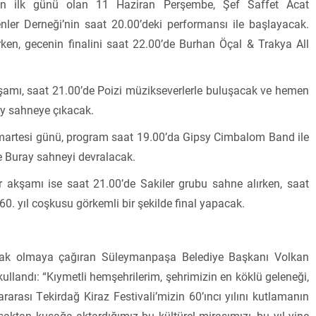
lin ilk günü olan 11 Haziran Perşembe, Şef Saffet Acat
ler Derneği’nin saat 20.00’deki performansı ile başlayacak.
ken, gecenin finalini saat 22.00’de Burhan Öçal & Trakya All
şamı, saat 21.00’de Poizi müzikseverlerle buluşacak ve hemen
y sahneye çıkacak.
rtesi günü, program saat 19.00’da Gipsy Cimbalom Band ile
e Buray sahneyi devralacak.
 akşamı ise saat 21.00’de Sakiler grubu sahne alırken, saat
0. yıl coşkusu görkemli bir şekilde final yapacak.
rtak olmaya çağıran Süleymanpaşa Belediye Başkanı Volkan
ullandı: “Kıymetli hemşehrilerim, şehrimizin en köklü geleneği,
rarası Tekirdağ Kiraz Festivali’mizin 60’ıncı yılını kutlamanın
şaktan kuşağa aktardığımız bu kültürel mirasımızı, bu yıl yine