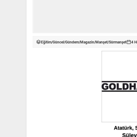
Eğitim
/
Güncel
/
Gündem
/
Magazin
/
Manşet
/
Sürmanşet
4 H