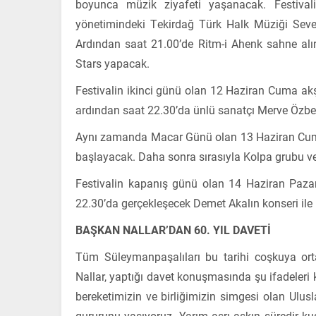
boyunca müzik ziyafeti yaşanacak. Festiva
yönetimindeki Tekirdağ Türk Halk Müziği Seven
Ardından saat 21.00’de Ritm-i Ahenk sahne alır
Stars yapacak.
Festivalin ikinci günü olan 12 Haziran Cuma ak
ardından saat 22.30’da ünlü sanatçı Merve Özbe
Aynı zamanda Macar Günü olan 13 Haziran Cuma
başlayacak. Daha sonra sırasıyla Kolpa grubu v
Festivalin kapanış günü olan 14 Haziran Pazar
22.30’da gerçekleşecek Demet Akalın konseri ile 6
BAŞKAN NALLAR’DAN 60. YIL DAVETİ
Tüm Süleymanpaşalıları bu tarihi coşkuya o
Nallar, yaptığı davet konuşmasında şu ifadeleri k
bereketimizin ve birliğimizin simgesi olan Ulusla
gururunu yaşıyoruz. Yarım asrı aşkın süredir ku