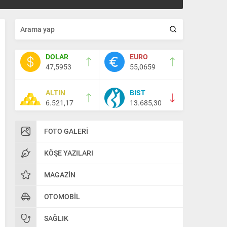
DOLAR
EURO
47,5953
55,0659
ALTIN
BIST
6.521,17
13.685,30
FOTO GALERI
KÖŞE YAZILARI
MAGAZIN
OTOMOBIL
SAĞLIK