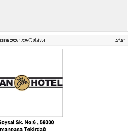
+
-
A
A
aziran 2026 17:36
0
361