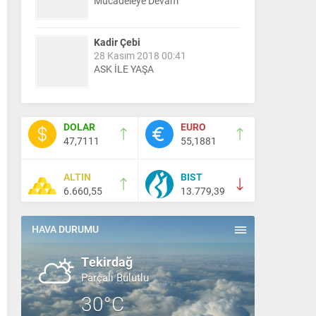
Mücadeleye Devam
Kadir Çebi
28 Kasım 2018 00:41
ASK İLE YAŞA
Nail Kazanç
10 Mart 2023 21:36
DOLAR
EURO
HAYDİ TEKİRDAĞ MAÇA !!!!
47,7111
55,1881
ALTIN
BIST
Salih Canikli
6.660,55
13.779,39
5 Kasım 2024 19:54
TEKİRDAĞ İL EMNİYET
MÜDÜRÜMÜZE HAYIRLI OLSUN
HAVA DURUMU
ZİYARETİ.
Tekirdağ
Parçalı Bulutlu
30°C