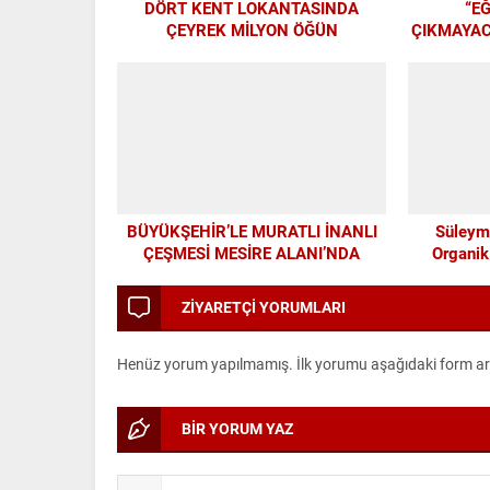
DÖRT KENT LOKANTASINDA
“E
ÇEYREK MİLYON ÖĞÜN
ÇIKMAYAC
ALTY
BÜYÜKŞEHİR’LE MURATLI İNANLI
Süleym
ÇEŞMESİ MESİRE ALANI’NDA
Organik
MODERN DÖNÜŞÜM
ZİYARETÇİ YORUMLARI
Henüz yorum yapılmamış. İlk yorumu aşağıdaki form aracı
BİR YORUM YAZ