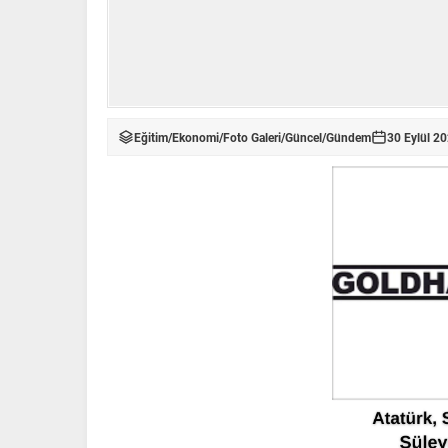
Eğitim
/
Ekonomi
/
Foto Galeri
/
Güncel
/
Gündem
30 Eylül 2