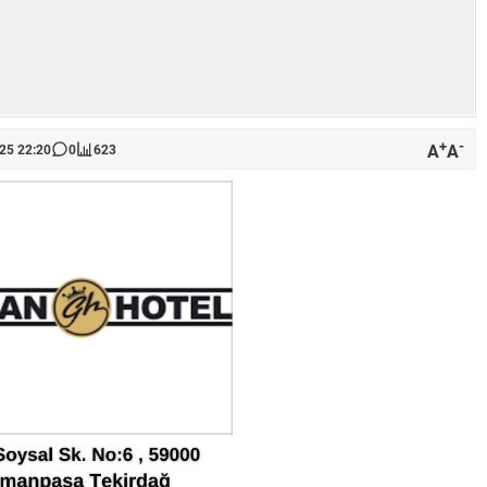
+
-
A
A
025 22:20
0
623