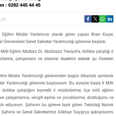
LAŞ
i Eğitim Müdür Yardımcısı olarak görev yapan İlhan Koçer,
Üniversitesi Genel Sekreter Yardımcılığı görevine başladı.
Milli Eğitim Müdürü Dr. Abdülaziz Yeniyol’a, birlikte çalıştığı il
ilerine, çalışanlara ve ailesine teşekkür ederek şu ifadeleri
itim Müdür Yardımcılığı görevimden bugün itibariyle ayrılarak
r Yardımcılığı görevine başlıyorum. Bu süreçte başta İl Milli
rlikte çalıştığım kıymetli il müdürlerime, ilçe milli eğitim
e çalışanlarına, sevgili eşime ve çocuklarıma, dostluğunu ve
kür ediyorum. Şahsımı bu göreve layık gören Tekirdağ Namık
n Şahin’e ve Genel Sekreterimiz Gökhan Saygı’ya şükranlarımı