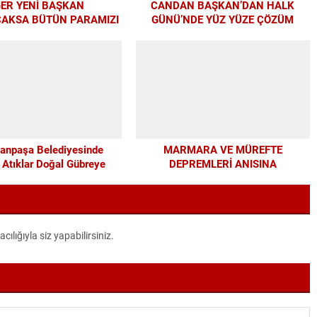
ĞER YENİ BAŞKAN
CANDAN BAŞKAN’DAN HALK
AKSA BÜTÜN PARAMIZI
GÜNÜ’NDE YÜZ YÜZE ÇÖZÜM
APIYA HARCAYALIM”
MESAİSİ
anpaşa Belediyesinde
MARMARA VE MÜREFTE
 Atıklar Doğal Gübreye
DEPREMLERİ ANISINA
Dönüşüyor
BÜYÜKŞEHİR’DEN FARKINDALIK VE
EĞİTİM PROGRAMI
lığıyla siz yapabilirsiniz.