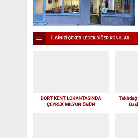
İLGİNİZİ ÇEKEBİLECEK DİĞER KONULAR
DÖRT KENT LOKANTASINDA
Tekirdağ
ÇEYREK MİLYON ÖĞÜN
Baş
TEKİRD
GELEN