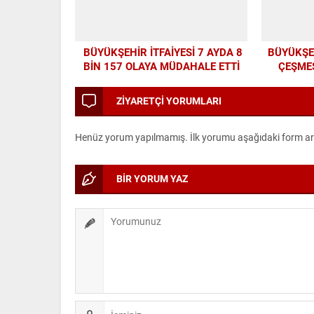
BÜYÜKŞEHİR İTFAİYESİ 7 AYDA 8
BÜYÜKŞEH
BİN 157 OLAYA MÜDAHALE ETTİ
ÇEŞMES
MO
ZİYARETÇİ YORUMLARI
Henüz yorum yapılmamış. İlk yorumu aşağıdaki form aracı
BİR YORUM YAZ