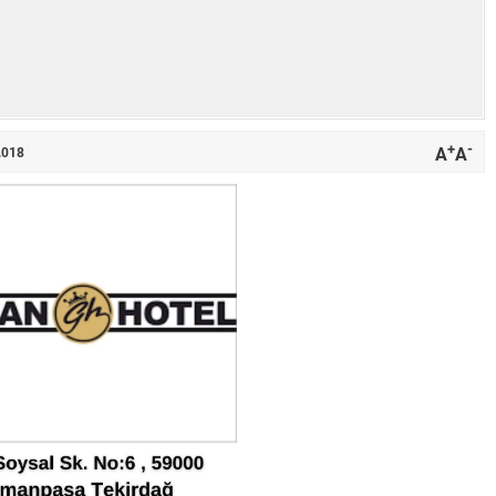
+
-
A
A
.018