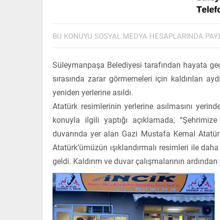
BU KONUYU SOSYAL MEDYA HESAPLARINDA PAY
Süleymanpaşa Belediyesi tarafından hayata geçi
sırasında zarar görmemeleri için kaldırılan aydı
yeniden yerlerine asıldı.
Atatürk resimlerinin yerlerine asılmasını yer
konuyla ilgili yaptığı açıklamada, “Şehrimi
duvarında yer alan Gazi Mustafa Kemal Atatürk p
Atatürk’ümüzün ışıklandırmalı resimleri ile da
geldi. Kaldırım ve duvar çalışmalarının ardından y