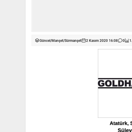
Güncel
/
Manşet
/
Sürmanşet
2 Kasım 2020 16:08
0
1