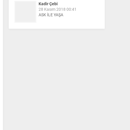
Kadir Çebi
28 Kasım 2018 00:41
ASK İLE YAŞA
Nail Kazanç
10 Mart 2023 21:36
HAYDİ TEKİRDAĞ MAÇA !!!!
Salih Canikli
5 Kasım 2024 19:54
TEKİRDAĞ İL EMNİYET
MÜDÜRÜMÜZE HAYIRLI OLSUN
ZİYARETİ.