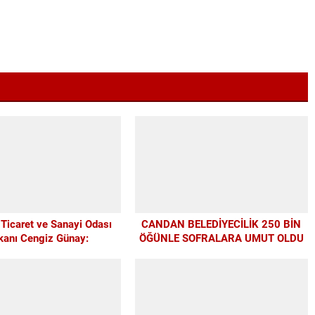
 Ticaret ve Sanayi Odası
CANDAN BELEDİYECİLİK 250 BİN
kanı Cengiz Günay:
ÖĞÜNLE SOFRALARA UMUT OLDU
AĞSPOR’A ELİMİZDEN
 DESTEĞİ VERİYORUZ