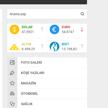
DOLAR
EURO
47,5921
54,9747
ALTIN
BIST
6.499,25
13.798,82
FOTO GALERI
KÖŞE YAZILARI
MAGAZIN
OTOMOBIL
SAĞLIK