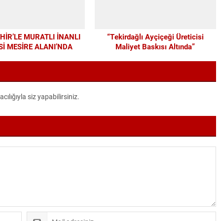
İR’LE MURATLI İNANLI
“Tekirdağlı Ayçiçeği Üreticisi
İ MESİRE ALANI’NDA
Maliyet Baskısı Altında”
DERN DÖNÜŞÜM
lığıyla siz yapabilirsiniz.