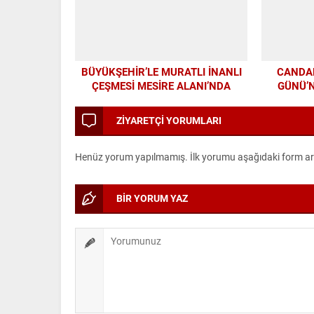
BÜYÜKŞEHİR’LE MURATLI İNANLI
CANDA
ÇEŞMESİ MESİRE ALANI’NDA
GÜNÜ’
MODERN DÖNÜŞÜM
ZİYARETÇİ YORUMLARI
Henüz yorum yapılmamış. İlk yorumu aşağıdaki form aracı
BİR YORUM YAZ