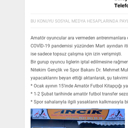
BU KONUYU SOSYAL MEDYA HESAPLARINDA PAY
Amatör oyuncular ara vermeden antrenmanlara 
COVİD-19 pandemisi yüzünden Mart ayından itiba
ise sadece topsuz çalışma için izin verişmişti.
Bir gurup oyuncu liglerin iptal edilmesine rağme
Nitekim Gençlik ve Spor Bakanı Dr. Mehmet Muh
yapacaklarını beyan ettiği aktarılarak, şu takvim
* Ocak ayının 15’inde Amatör Futbol Kitapçığı y
* 1-2 Şubat tarihinde amatör futbol transfer sez
* Spor sahalarıyla ilgili yasakların kalkmasıyla