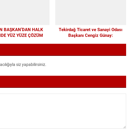
N BAŞKAN’DAN HALK
Tekirdağ Ticaret ve Sanayi Odası
NDE YÜZ YÜZE ÇÖZÜM
Başkanı Cengiz Günay:
MESAİSİ
TEKİRDAĞSPOR’A ELİMİZDEN
GELEN DESTEĞİ VERİYORUZ
lığıyla siz yapabilirsiniz.