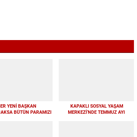
ĞER YENİ BAŞKAN
KAPAKLI SOSYAL YAŞAM
AKSA BÜTÜN PARAMIZI
MERKEZİ’NDE TEMMUZ AYI
APIYA HARCAYALIM”
ATÖLYELERİ YOĞUN İLGİ GÖRDÜ