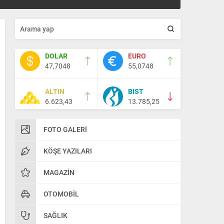
DOLAR
EURO
47,7048
55,0748
ALTIN
BIST
6.623,43
13.785,25
FOTO GALERI
KÖŞE YAZILARI
MAGAZIN
OTOMOBIL
SAĞLIK