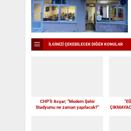
İLGİNİZİ ÇEKEBİLECEK DİĞER KONULAR
CHP’li Avşar; “Modern Şehir
“E
Stadyumu ne zaman yapılacak?”
ÇIKMAYAC
ALTY