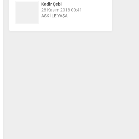
Kadir Çebi
28 Kasım 2018 00:41
ASK İLE YAŞA
Nail Kazanç
10 Mart 2023 21:36
HAYDİ TEKİRDAĞ MAÇA !!!!
Salih Canikli
5 Kasım 2024 19:54
TEKİRDAĞ İL EMNİYET
MÜDÜRÜMÜZE HAYIRLI OLSUN
ZİYARETİ.