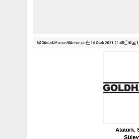
Güncel
/
Manşet
/
Sürmanşet
14 Ocak 2021 21:45
0
1