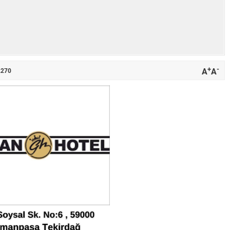
+
-
A
A
.270