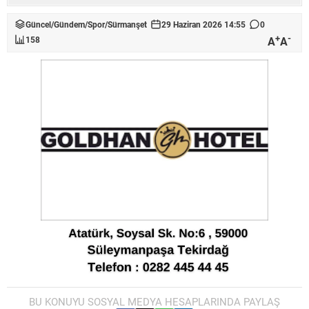
Güncel
/
Gündem
/
Spor
/
Sürmanşet
29 Haziran 2026 14:55
0
+
-
A
A
158
BU KONUYU SOSYAL MEDYA HESAPLARINDA PAYLAŞ