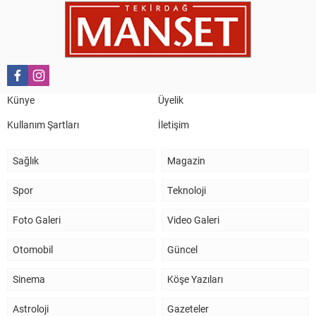
Nail Kazanç
10 Mart 2023 21:36
HAYDİ TEKİRDAĞ MAÇA !!!!
Salih Canikli
5 Kasım 2024 19:54
TEKİRDAĞ İL EMNİYET MÜDÜRÜMÜZE HAYIRLI OLSUN
Künye
Üyelik
ZİYARETİ.
Kullanım Şartları
İletişim
Sağlık
Magazin
Spor
Teknoloji
Foto Galeri
Video Galeri
Otomobil
Güncel
Sinema
Köşe Yazıları
Astroloji
Gazeteler