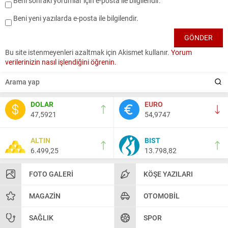
Beni sonraki yorumlar için e-posta ile bilgilendir.
Beni yeni yazılarda e-posta ile bilgilendir.
Bu site istenmeyenleri azaltmak için Akismet kullanır.
Yorum
verilerinizin nasıl işlendiğini öğrenin.
DOLAR
EURO
47,5921
54,9747
ALTIN
BIST
6.499,25
13.798,82
FOTO GALERI
KÖŞE YAZILARI
MAGAZIN
OTOMOBIL
SAĞLIK
SPOR