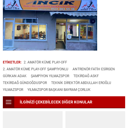
ETİKETLER:
2. AMATÖR KÜME PLAY-OFF
2. AMATÖR KÜME PLAY-OFF ŞAMPIYONLU
ANTRENÖR FATIH ESIRGEN
GÜRKAN ADAK
ŞAMPIYON YILMAZSPOR
TEKİRDAĞ ASKF
TEKIRDAĞ GÜNDOĞDUSPOR
TEKNIK DIREKTÖR ABDULLAH EROĞLU
YILMAZSPOR
YILMAZSPOR BAŞKANI BAYRAM ÇORLUK
İLGİNİZİ ÇEKEBİLECEK DİĞER KONULAR