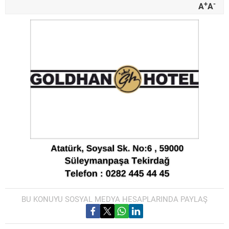
+
-
A
A
BU KONUYU SOSYAL MEDYA HESAPLARINDA PAYLAŞ