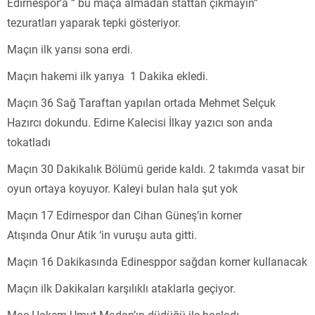
Edirnespor’a ” bu maça almadan stattan çıkmayın”
tezuratları yaparak tepki gösteriyor.
Maçın ilk yarısı sona erdi.
Maçın hakemi ilk yarıya 1 Dakika ekledi.
Maçın 36 Sağ Taraftan yapılan ortada Mehmet Selçuk
Hazırcı dokundu. Edirne Kalecisi İlkay yazıcı son anda
tokatladı
Maçın 30 Dakikalık Bölümü geride kaldı. 2 takımda vasat bir
oyun ortaya koyuyor. Kaleyi bulan hala şut yok
Maçın 17 Edirnespor dan Cihan Güneş’in korner
Atışında Onur Atik ‘in vuruşu auta gitti.
Maçın 16 Dakikasında Edinesppor sağdan korner kullanacak
Maçın ilk Dakikaları karşılıklı ataklarla geçiyor.
Maç Hakem Umut Madan’ın düdüğü ile başladı.