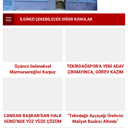
İLGİNİZİ ÇEKEBİLECEK DİĞER KONULAR
Üçüncü Geleneksel
TEKİRDAĞSPOR’A YENİ ADAY
Marmaraereğlisi Karpuz
ÇIKMAYINCA, GÖREV KAZIM
Festivali İçin Son 4 Gün
BAŞKAN’A KALDI
CANDAN BAŞKAN’DAN HALK
“Tekirdağlı Ayçiçeği Üreticisi
GÜNÜ’NDE YÜZ YÜZE ÇÖZÜM
Maliyet Baskısı Altında”
MESAİSİ