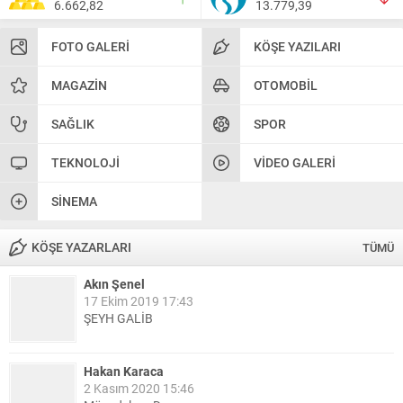
6.662,82
13.779,39
FOTO GALERI
KÖŞE YAZILARI
MAGAZIN
OTOMOBIL
SAĞLIK
SPOR
TEKNOLOJI
VIDEO GALERI
SINEMA
KÖŞE YAZARLARI
TÜMÜ
Akın Şenel
17 Ekim 2019 17:43
ŞEYH GALİB
Hakan Karaca
2 Kasım 2020 15:46