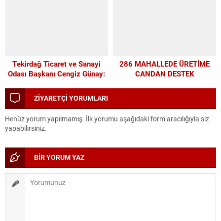
Tekirdağ Ticaret ve Sanayi
286 MAHALLEDE ÜRETİME
Odası Başkanı Cengiz Günay:
CANDAN DESTEK
TEKİRDAĞSPOR’A ELİMİZDEN
GELEN DESTEĞİ VERİYORUZ
ZİYARETÇİ YORUMLARI
Henüz yorum yapılmamış. İlk yorumu aşağıdaki form aracılığıyla siz
yapabilirsiniz.
BİR YORUM YAZ