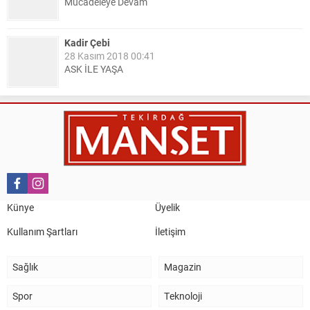
Mücadeleye Devam
Kadir Çebi
28 Kasım 2018 00:41
ASK İLE YAŞA
Nail Kazanç
10 Mart 2023 21:36
HAYDİ TEKİRDAĞ MAÇA !!!!
Salih Canikli
5 Kasım 2024 19:54
TEKİRDAĞ İL EMNİYET MÜDÜRÜMÜZE HAYIRLI OLSUN
Künye
Üyelik
ZİYARETİ.
Kullanım Şartları
İletişim
Sağlık
Magazin
Spor
Teknoloji