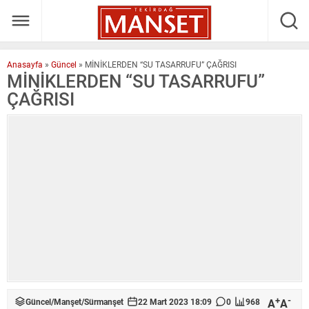
Anasayfa
»
Güncel
»
MİNİKLERDEN “SU TASARRUFU” ÇAĞRISI
MİNİKLERDEN “SU TASARRUFU”
ÇAĞRISI
+
-
A
A
Güncel
/
Manşet
/
Sürmanşet
22 Mart 2023 18:09
0
968