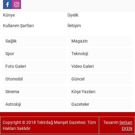
Salih Canikli
5 Kasım 2024 19:54
TEKİRDAĞ İL EMNİYET MÜDÜRÜMÜZE HAYIRLI OLSUN
Künye
Üyelik
ZİYARETİ.
Kullanım Şartları
İletişim
Sağlık
Magazin
Spor
Teknoloji
Foto Galeri
Video Galeri
Otomobil
Güncel
Sinema
Köşe Yazıları
Astroloji
Gazeteler
Copyright © 2018 Tekirdağ Manşet Gazetesi. Tüm
Tasarım
Serkan
Hakları Saklıdır
EKEN