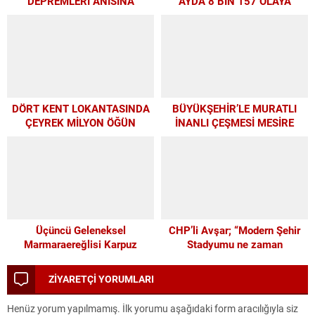
DEPREMLERİ ANISINA
AYDA 8 BİN 157 OLAYA
BÜYÜKŞEHİR’DEN
MÜDAHALE ETTİ
FARKINDALIK VE EĞİTİM
PROGRAMI
DÖRT KENT LOKANTASINDA
BÜYÜKŞEHİR’LE MURATLI
ÇEYREK MİLYON ÖĞÜN
İNANLI ÇEŞMESİ MESİRE
ALANI’NDA MODERN
DÖNÜŞÜM
Üçüncü Geleneksel
CHP’li Avşar; “Modern Şehir
Marmaraereğlisi Karpuz
Stadyumu ne zaman
Festivali İçin Son 4 Gün
yapılacak?”
ZİYARETÇİ YORUMLARI
Henüz yorum yapılmamış. İlk yorumu aşağıdaki form aracılığıyla siz