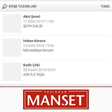
KÖŞE YAZARLARI
TÜMÜ
Akın Şenel
17 Ekim 2019 17:43
ŞEYH GALİB
Hakan Karaca
2 Kasım 2020 15:46
Mücadeleye Devam
Kadir Çebi
28 Kasım 2018 00:41
ASK İLE YAŞA
Nail Kazanç
10 Mart 2023 21:36
HAYDİ TEKİRDAĞ MAÇA !!!!