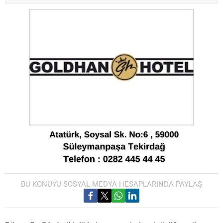
BU KONUYU SOSYAL MEDYA HESAPLARINDA PAYLAŞ