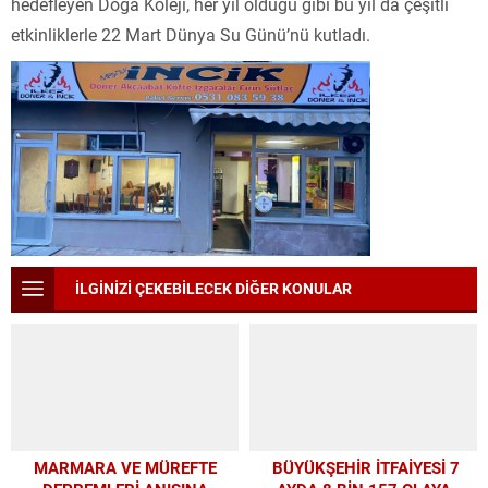
hedefleyen Doğa Koleji, her yıl olduğu gibi bu yıl da çeşitli
etkinliklerle 22 Mart Dünya Su Günü’nü kutladı.
İLGİNİZİ ÇEKEBİLECEK DİĞER KONULAR
MARMARA VE MÜREFTE
BÜYÜKŞEHİR İTFAİYESİ 7