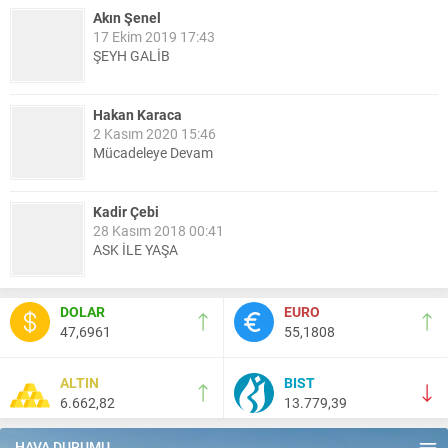
Akın Şenel
17 Ekim 2019 17:43
ŞEYH GALİB
Hakan Karaca
2 Kasım 2020 15:46
Mücadeleye Devam
Kadir Çebi
28 Kasım 2018 00:41
ASK İLE YAŞA
Nail Kazanç
DOLAR
EURO
10 Mart 2023 21:36
47,6961
55,1808
HAYDİ TEKİRDAĞ MAÇA !!!!
ALTIN
BIST
6.662,82
13.779,39
Salih Canikli
5 Kasım 2024 19:54
TEKİRDAĞ İL EMNİYET MÜDÜRÜMÜZE HAYIRLI OLSUN
HAVA DURUMU