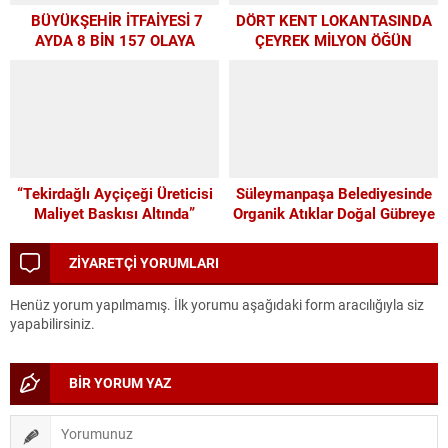
BÜYÜKŞEHİR İTFAİYESİ 7
DÖRT KENT LOKANTASINDA
AYDA 8 BİN 157 OLAYA
ÇEYREK MİLYON ÖĞÜN
MÜDAHALE ETTİ
“Tekirdağlı Ayçiçeği Üreticisi
Süleymanpaşa Belediyesinde
Maliyet Baskısı Altında”
Organik Atıklar Doğal Gübreye
Dönüşüyor
ZİYARETÇİ YORUMLARI
Henüz yorum yapılmamış. İlk yorumu aşağıdaki form aracılığıyla siz
yapabilirsiniz.
BİR YORUM YAZ