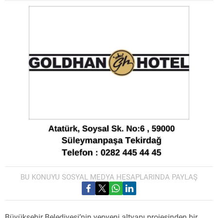
BU KONUYU SOSYAL MEDYA HESAPLARINDA PAYLAŞ
Büyükşehir Belediyesi’nin yepyeni altyapı projesinden bir