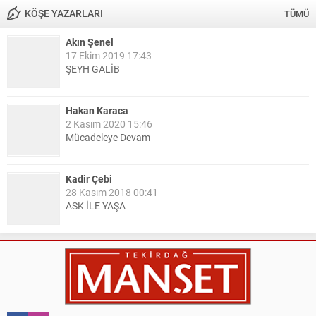
KÖŞE YAZARLARI
TÜMÜ
Akın Şenel
17 Ekim 2019 17:43
ŞEYH GALİB
Hakan Karaca
2 Kasım 2020 15:46
Mücadeleye Devam
Kadir Çebi
28 Kasım 2018 00:41
ASK İLE YAŞA
Nail Kazanç
10 Mart 2023 21:36
HAYDİ TEKİRDAĞ MAÇA !!!!
Salih Canikli