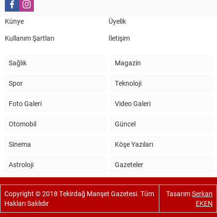
5 Kasım 2024 19:54
TEKİRDAĞ İL EMNİYET MÜDÜRÜMÜZE HAYIRLI OLSUN
Künye
Üyelik
ZİYARETİ.
Kullanım Şartları
İletişim
Sağlık
Magazin
Spor
Teknoloji
Foto Galeri
Video Galeri
Otomobil
Güncel
Sinema
Köşe Yazıları
Astroloji
Gazeteler
Copyright © 2018 Tekirdağ Manşet Gazetesi. Tüm
Tasarım
Serkan
Hakları Saklıdır
EKEN