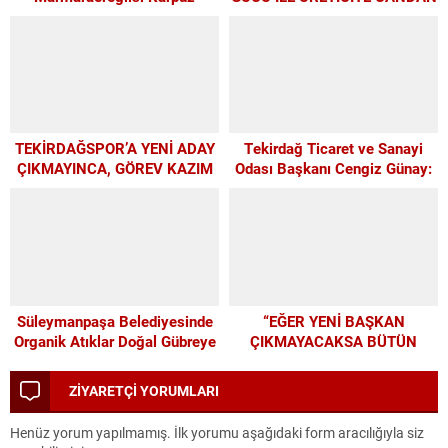
Festivali İçin Son 4 Gün
DESTEK
TEKİRDAĞSPOR’A YENİ ADAY
Tekirdağ Ticaret ve Sanayi
ÇIKMAYINCA, GÖREV KAZIM
Odası Başkanı Cengiz Günay:
BAŞKAN’A KALDI
TEKİRDAĞSPOR’A ELİMİZDEN
GELEN DESTEĞİ VERİYORUZ
Süleymanpaşa Belediyesinde
“EĞER YENİ BAŞKAN
Organik Atıklar Doğal Gübreye
ÇIKMAYACAKSA BÜTÜN
Dönüşüyor
PARAMIZI ALTYAPIYA
HARCAYALIM”
ZİYARETÇİ YORUMLARI
Henüz yorum yapılmamış. İlk yorumu aşağıdaki form aracılığıyla siz