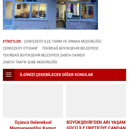
ETİKETLER:
ÇERKEZKÖY İLÇE TARIM VE ORMAN MÜDÜRLÜĞÜ
ÇERKEZKÖY OTOGARI’
TEKIRDAĞ BÜYÜKŞEHIR BELEDIYESI
TEKIRDAĞ BÜYÜKŞEHIR BELEDIYESI ZABITA DAIRESI
ZABITA TRAFIK ŞUBE MÜDÜRLÜĞÜ
İLGİNİZİ ÇEKEBİLECEK DİĞER KONULAR
Üçüncü Geleneksel
BÜYÜKŞEHİR’DEN ARI YAŞAM
Marmaraereğlisi Karpuz
GÜCÜ İLE ÜRETİCİYE CANDAN