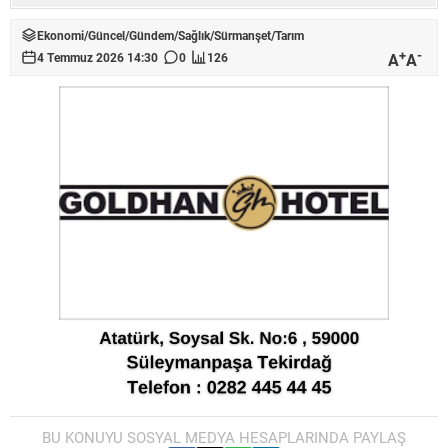
Ekonomi
/
Güncel
/
Gündem
/
Sağlık
/
Sürmanşet
/
Tarım
+
-
A
A
4 Temmuz 2026 14:30
0
126
BU KONUYU SOSYAL MEDYA HESAPLARINDA PAYLAŞ