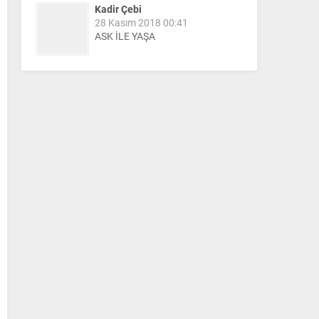
Kadir Çebi
28 Kasım 2018 00:41
ASK İLE YAŞA
Nail Kazanç
10 Mart 2023 21:36
HAYDİ TEKİRDAĞ MAÇA !!!!
Salih Canikli
5 Kasım 2024 19:54
TEKİRDAĞ İL EMNİYET
MÜDÜRÜMÜZE HAYIRLI OLSUN
ZİYARETİ.