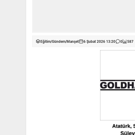
Eğitim
/
Gündem
/
Manşet
6 Şubat 2026 13:20
0
587