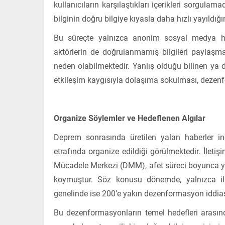
kullanıcıların karşılaştıkları içerikleri sorgula
bilginin doğru bilgiye kıyasla daha hızlı yayıldığ
Bu süreçte yalnızca anonim sosyal medya h
aktörlerin de doğrulanmamış bilgileri payla
neden olabilmektedir. Yanlış olduğu bilinen ya d
etkileşim kaygısıyla dolaşıma sokulması, dezenf
Organize Söylemler ve Hedeflenen Algılar
Deprem sonrasında üretilen yalan haberler in
etrafında organize edildiği görülmektedir. İlet
Mücadele Merkezi (DMM), afet süreci boyunca yay
koymuştur. Söz konusu dönemde, yalnızca ilk
genelinde ise 200’e yakın dezenformasyon iddiası,
Bu dezenformasyonların temel hedefleri arasınd