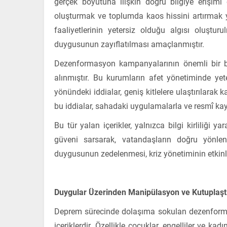
gerçek boyutuna ilişkin doğru bilgiye erişimi
oluşturmak ve toplumda kaos hissini artırmak ye
faaliyetlerinin yetersiz olduğu algısı oluştu
duygusunun zayıflatılması amaçlanmıştır.
Dezenformasyon kampanyalarının önemli bir b
alınmıştır. Bu kurumların afet yönetiminde yeter
yönündeki iddialar, geniş kitlelere ulaştırılarak
bu iddialar, sahadaki uygulamalarla ve resmî kayı
Bu tür yalan içerikler, yalnızca bilgi kirliliğ
güveni sarsarak, vatandaşların doğru yönlen
duygusunun zedelenmesi, kriz yönetiminin etkinliğ
Duygular Üzerinden Manipülasyon ve Kutuplaş
Deprem sürecinde dolaşıma sokulan dezenforma
içeriklerdir. Özellikle çocuklar, engelliler ve k