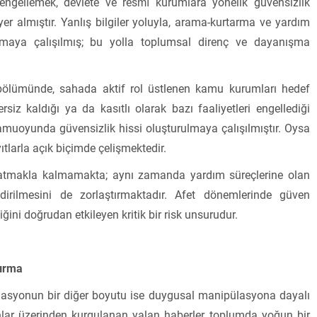
 engellemek, devlete ve resmî kurumlara yönelik güvensizlik
r almıştır. Yanlış bilgiler yoluyla, arama-kurtarma ve yardım
rulmaya çalışılmış; bu yolla toplumsal direnç ve dayanışma
ölümünde, sahada aktif rol üstlenen kamu kurumları hedef
siz kaldığı ya da kasıtlı olarak bazı faaliyetleri engellediği
 kamuoyunda güvensizlik hissi oluşturulmaya çalışılmıştır. Oysa
tlarla açık biçimde çelişmektedir.
i yaratmakla kalmamakta; aynı zamanda yardım süreçlerine olan
dirilmesini de zorlaştırmaktadır. Afet dönemlerinde güven
ini doğrudan etkileyen kritik bir risk unsurudur.
tırma
syonun bir diğer boyutu ise duygusal manipülasyona dayalı
adınlar üzerinden kurgulanan yalan haberler, toplumda yoğun bir