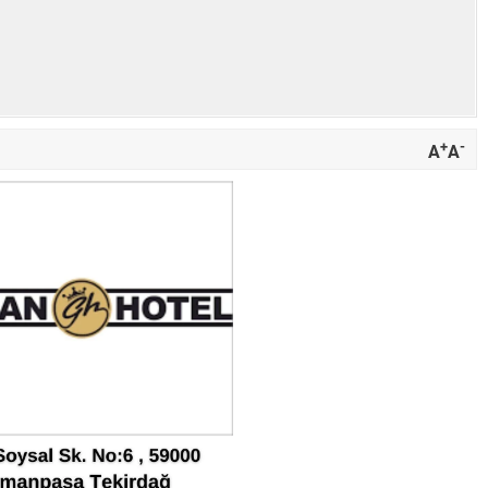
+
-
A
A