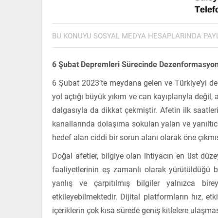
BU KONUYU SOSYAL MEDYA HESAPLARINDA PAY
6 Şubat Depremleri Sürecinde Dezenformasyon
6 Şubat 2023’te meydana gelen ve Türkiye’yi d
yol açtığı büyük yıkım ve can kayıplarıyla değil
dalgasıyla da dikkat çekmiştir. Afetin ilk saatle
kanallarında dolaşıma sokulan yalan ve yanıltıcı 
hedef alan ciddi bir sorun alanı olarak öne çıkmış
Doğal afetler, bilgiye olan ihtiyacın en üst dü
faaliyetlerinin eş zamanlı olarak yürütüldüğü b
yanlış ve çarpıtılmış bilgiler yalnızca bire
etkileyebilmektedir. Dijital platformların hız, e
içeriklerin çok kısa sürede geniş kitlelere ulaşma