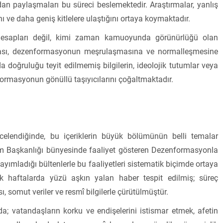
madan paylaşmaları bu süreci beslemektedir. Araştırmalar, yanlış
ını ve daha geniş kitlelere ulaştığını ortaya koymaktadır.
esapları değil, kimi zaman kamuoyunda görünürlüğü olan
şması, dezenformasyonun meşrulaşmasına ve normalleşmesine
a doğruluğu teyit edilmemiş bilgilerin, ideolojik tutumlar veya
ormasyonun gönüllü taşıyıcılarını çoğaltmaktadır.
celendiğinde, bu içeriklerin büyük bölümünün belli temalar
işim Başkanlığı bünyesinde faaliyet gösteren Dezenformasyonla
ımladığı bültenlerle bu faaliyetleri sistematik biçimde ortaya
 haftalarda yüzü aşkın yalan haber tespit edilmiş; süreç
 somut veriler ve resmî bilgilerle çürütülmüştür.
a; vatandaşların korku ve endişelerini istismar etmek, afetin