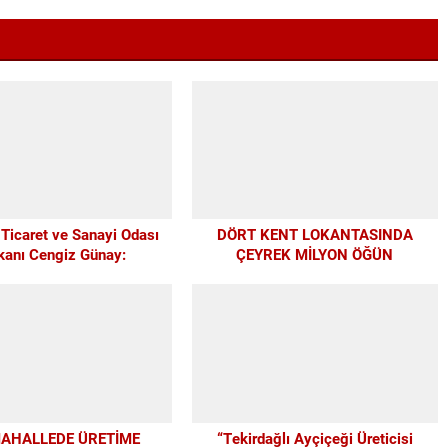
 Ticaret ve Sanayi Odası
DÖRT KENT LOKANTASINDA
kanı Cengiz Günay:
ÇEYREK MİLYON ÖĞÜN
AĞSPOR’A ELİMİZDEN
 DESTEĞİ VERİYORUZ
MAHALLEDE ÜRETİME
“Tekirdağlı Ayçiçeği Üreticisi