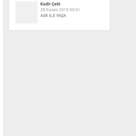
Kadir Çebi
28 Kasım 2018 00:41
ASK İLE YAŞA
Nail Kazanç
10 Mart 2023 21:36
HAYDİ TEKİRDAĞ MAÇA !!!!
Salih Canikli
5 Kasım 2024 19:54
TEKİRDAĞ İL EMNİYET
MÜDÜRÜMÜZE HAYIRLI OLSUN
ZİYARETİ.