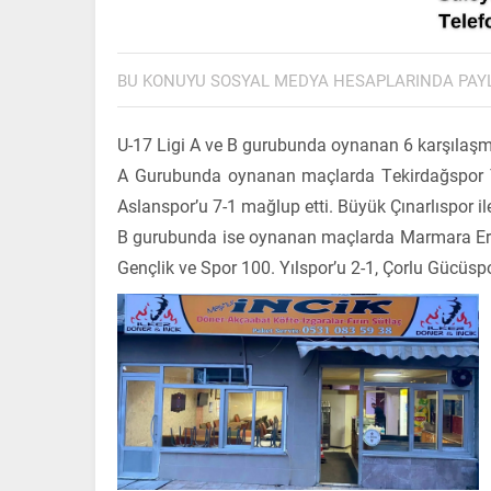
BU KONUYU SOSYAL MEDYA HESAPLARINDA PAY
U-17 Ligi A ve B gurubunda oynanan 6 karşılaşma
A Gurubunda oynanan maçlarda Tekirdağspor Te
Aslanspor’u 7-1 mağlup etti. Büyük Çınarlıspor il
B gurubunda ise oynanan maçlarda Marmara Ereğl
Gençlik ve Spor 100. Yılspor’u 2-1, Çorlu Gücüsp