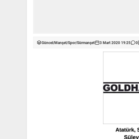
Güncel
/
Manşet
/
Spor
/
Sürmanşet
3 Mart 2020 19:25
0