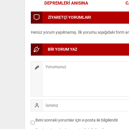
DEPREMLERİ ANISINA
C
BÜYÜKŞEHİR’DEN FARKINDALIK VE
EĞİTİM PROGRAMI
ZİYARETÇİ YORUMLARI
Henüz yorum yapılmamış. İlk yorumu aşağıdaki form aracı
BİR YORUM YAZ
Beni sonraki yorumlar için e-posta ile bilgilendir.