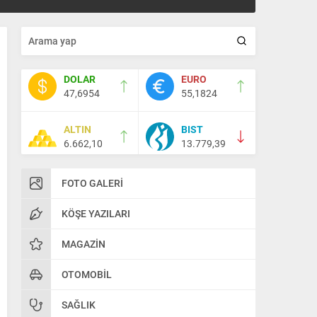
DOLAR
EURO
47,6954
55,1824
ALTIN
BIST
6.662,10
13.779,39
FOTO GALERI
KÖŞE YAZILARI
MAGAZIN
OTOMOBIL
SAĞLIK