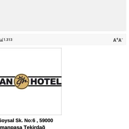
+
-
A
A
1.313