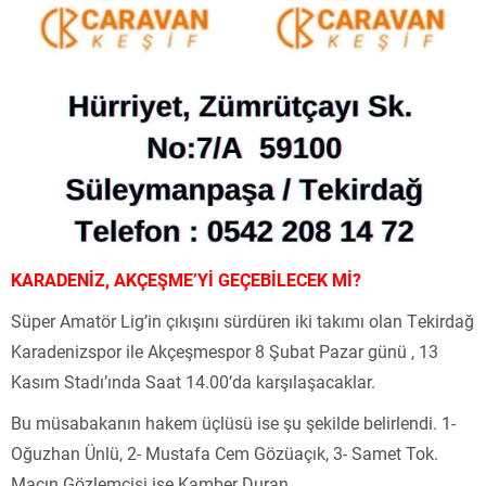
KARADENİZ, AKÇEŞME’Yİ GEÇEBİLECEK Mİ?
Süper Amatör Lig’in çıkışını sürdüren iki takımı olan Tekirdağ
Karadenizspor ile Akçeşmespor 8 Şubat Pazar günü , 13
Kasım Stadı’ında Saat 14.00’da karşılaşacaklar.
Bu müsabakanın hakem üçlüsü ise şu şekilde belirlendi. 1-
Oğuzhan Ünlü, 2- Mustafa Cem Gözüaçık, 3- Samet Tok.
Maçın Gözlemcisi ise Kamber Duran.