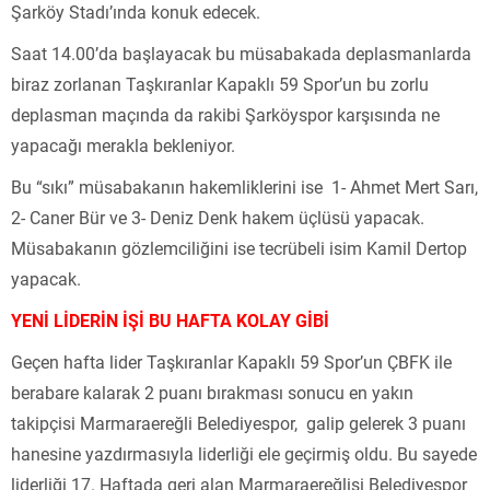
Şarköy Stadı’ında konuk edecek.
Saat 14.00’da başlayacak bu müsabakada deplasmanlarda
biraz zorlanan Taşkıranlar Kapaklı 59 Spor’un bu zorlu
deplasman maçında da rakibi Şarköyspor karşısında ne
yapacağı merakla bekleniyor.
Bu “sıkı” müsabakanın hakemliklerini ise 1- Ahmet Mert Sarı,
2- Caner Bür ve 3- Deniz Denk hakem üçlüsü yapacak.
Müsabakanın gözlemciliğini ise tecrübeli isim Kamil Dertop
yapacak.
YENİ LİDERİN İŞİ BU HAFTA KOLAY GİBİ
Geçen hafta lider Taşkıranlar Kapaklı 59 Spor’un ÇBFK ile
berabare kalarak 2 puanı bırakması sonucu en yakın
takipçisi Marmaraereğli Belediyespor, galip gelerek 3 puanı
hanesine yazdırmasıyla liderliği ele geçirmiş oldu. Bu sayede
liderliği 17. Haftada geri alan Marmaraereğlisi Belediyespor