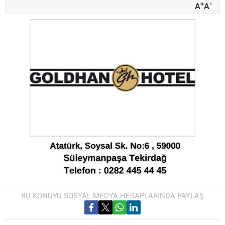
+
-
A
A
BU KONUYU SOSYAL MEDYA HESAPLARINDA PAYLAŞ