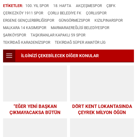
ETİKETLER:
100. YIL SPOR
18. HAFTA
AKÇEŞMESPOR
ÇBFK
ÇERKEZKÖY 1911 SPOR
ÇORLU BELEDIYE FK
ÇORLUSPOR
ERGENE GENÇLERBIRLIĞISPOR
GÜNGÖRMEZSPOR
KIZILPINARSPOR
MALKARA 14 KASIMSPOR
MARMARAEREĞLISI BELEDIYESPOR
ŞARKÖYSPOR
TAŞKIRANLAR KAPAKLI 59 SPOR
TEKIRDAĞ KARADENIZSPOR
TEKIRDAĞ SÜPER AMATÖR LIG
İLGİNİZİ ÇEKEBİLECEK DİĞER KONULAR
“EĞER YENİ BAŞKAN
DÖRT KENT LOKANTASINDA
ÇIKMAYACAKSA BÜTÜN
ÇEYREK MİLYON ÖĞÜN
PARAMIZI ALTYAPIYA
HARCAYALIM”