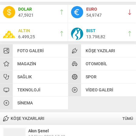
DOLAR
EURO
47,5921
54,9747
ALTIN
BIST
6.499,25
13.798,82
FOTO GALERI
KÖŞE YAZILARI
MAGAZIN
OTOMOBIL
SAĞLIK
SPOR
TEKNOLOJI
VIDEO GALERI
SINEMA
KÖŞE YAZARLARI
TÜMÜ
Akın Şenel