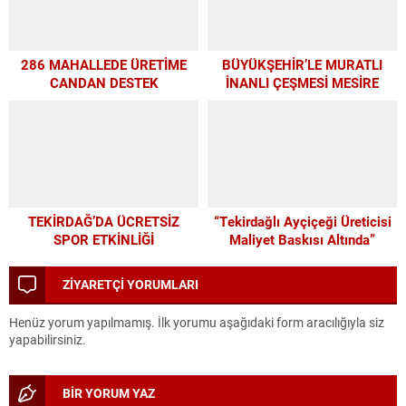
286 MAHALLEDE ÜRETİME
BÜYÜKŞEHİR’LE MURATLI
CANDAN DESTEK
İNANLI ÇEŞMESİ MESİRE
ALANI’NDA MODERN
DÖNÜŞÜM
TEKİRDAĞ’DA ÜCRETSİZ
“Tekirdağlı Ayçiçeği Üreticisi
SPOR ETKİNLİĞİ
Maliyet Baskısı Altında”
ZİYARETÇİ YORUMLARI
Henüz yorum yapılmamış. İlk yorumu aşağıdaki form aracılığıyla siz
yapabilirsiniz.
BİR YORUM YAZ