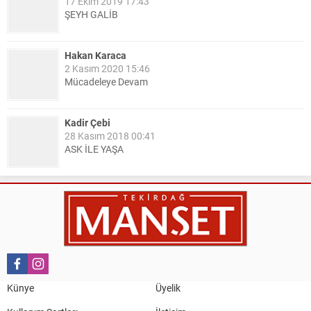
17 Ekim 2019 17:43
ŞEYH GALİB
Hakan Karaca
2 Kasım 2020 15:46
Mücadeleye Devam
Kadir Çebi
28 Kasım 2018 00:41
ASK İLE YAŞA
Nail Kazanç
10 Mart 2023 21:36
HAYDİ TEKİRDAĞ MAÇA !!!!
Salih Canikli
5 Kasım 2024 19:54
TEKİRDAĞ İL EMNİYET MÜDÜRÜMÜZE HAYIRLI OLSUN
Künye
Üyelik
ZİYARETİ.