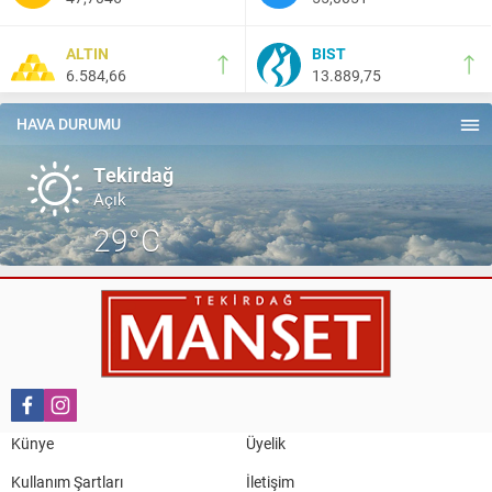
HAYDİ TEKİRDAĞ MAÇA !!!!
ALTIN
BIST
6.584,66
13.889,75
Salih Canikli
5 Kasım 2024 19:54
TEKİRDAĞ İL EMNİYET MÜDÜRÜMÜZE HAYIRLI OLSUN
HAVA DURUMU
ZİYARETİ.
Tekirdağ
Açık
29°C
Künye
Üyelik
Kullanım Şartları
İletişim