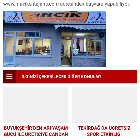
www.mavikentajans.com adresinden başvuru yapabiliyor.
İLGİNİZİ ÇEKEBİLECEK DİĞER KONULAR
BÜYÜKŞEHİR’DEN ARI YAŞAM
TEKİRDAĞ’DA ÜCRETSİZ
GÜCÜ İLE ÜRETİCİYE CANDAN
SPOR ETKİNLİĞİ