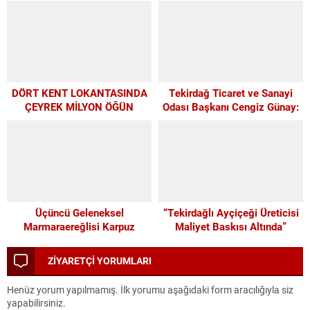
DESTEK
DÖRT KENT LOKANTASINDA
Tekirdağ Ticaret ve Sanayi
ÇEYREK MİLYON ÖĞÜN
Odası Başkanı Cengiz Günay:
TEKİRDAĞSPOR’A ELİMİZDEN
GELEN DESTEĞİ VERİYORUZ
Üçüncü Geleneksel
“Tekirdağlı Ayçiçeği Üreticisi
Marmaraereğlisi Karpuz
Maliyet Baskısı Altında”
Festivali İçin Son 4 Gün
ZİYARETÇİ YORUMLARI
Henüz yorum yapılmamış. İlk yorumu aşağıdaki form aracılığıyla siz
yapabilirsiniz.