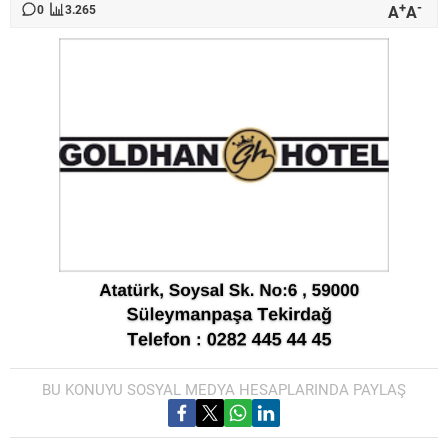
+
-
A
A
0
3.265
BU KONUYU SOSYAL MEDYA HESAPLARINDA PAYLAŞ