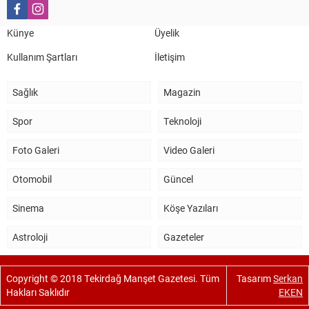
Salih Canikli
5 Kasım 2024 19:54
TEKİRDAĞ İL EMNİYET MÜDÜRÜMÜZE HAYIRLI OLSUN
Künye
Üyelik
ZİYARETİ.
Kullanım Şartları
İletişim
Sağlık
Magazin
Spor
Teknoloji
Foto Galeri
Video Galeri
Otomobil
Güncel
Sinema
Köşe Yazıları
Astroloji
Gazeteler
Copyright © 2018 Tekirdağ Manşet Gazetesi. Tüm
Tasarım
Serkan
Hakları Saklıdır
EKEN