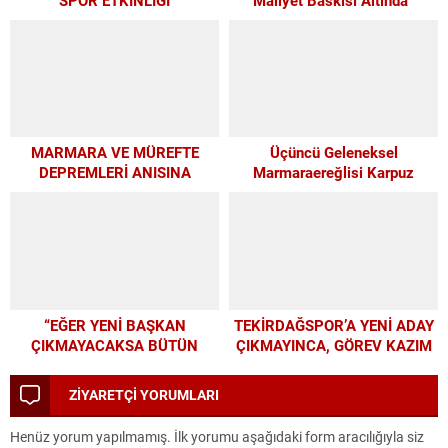
MARMARA VE MÜREFTE
Üçüncü Geleneksel
DEPREMLERİ ANISINA
Marmaraereğlisi Karpuz
BÜYÜKŞEHİR’DEN
Festivali İçin Son 4 Gün
FARKINDALIK VE EĞİTİM
PROGRAMI
“EĞER YENİ BAŞKAN
TEKİRDAĞSPOR’A YENİ ADAY
ÇIKMAYACAKSA BÜTÜN
ÇIKMAYINCA, GÖREV KAZIM
PARAMIZI ALTYAPIYA
BAŞKAN’A KALDI
HARCAYALIM”
ZİYARETÇİ YORUMLARI
Henüz yorum yapılmamış. İlk yorumu aşağıdaki form aracılığıyla siz