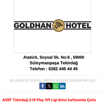
BU KONUYU SOSYAL MEDYA HESAPLARINDA PAYLAŞ
ASKF Tekirdağ U18 Play Off Ligi ikinci haftasında Çorlu