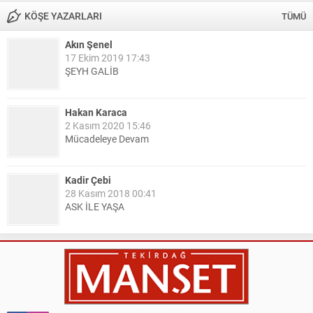
KÖŞE YAZARLARI
TÜMÜ
Akın Şenel
17 Ekim 2019 17:43
ŞEYH GALİB
Hakan Karaca
2 Kasım 2020 15:46
Mücadeleye Devam
Kadir Çebi
28 Kasım 2018 00:41
ASK İLE YAŞA
Nail Kazanç
10 Mart 2023 21:36
HAYDİ TEKİRDAĞ MAÇA !!!!