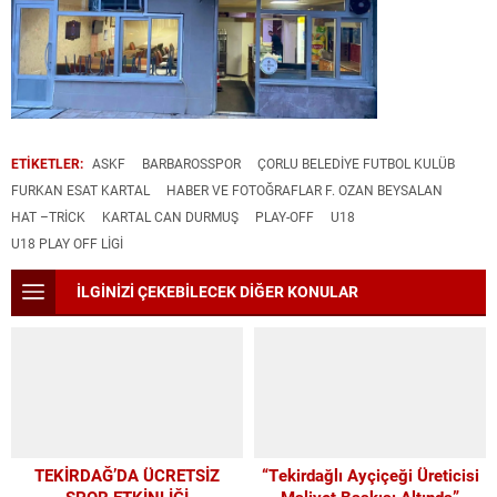
ETİKETLER:
ASKF
BARBAROSSPOR
ÇORLU BELEDIYE FUTBOL KULÜB
FURKAN ESAT KARTAL
HABER VE FOTOĞRAFLAR F. OZAN BEYSALAN
HAT –TRICK
KARTAL CAN DURMUŞ
PLAY-OFF
U18
U18 PLAY OFF LIGI
İLGİNİZİ ÇEKEBİLECEK DİĞER KONULAR
TEKİRDAĞ’DA ÜCRETSİZ
“Tekirdağlı Ayçiçeği Üreticisi
SPOR ETKİNLİĞİ
Maliyet Baskısı Altında”