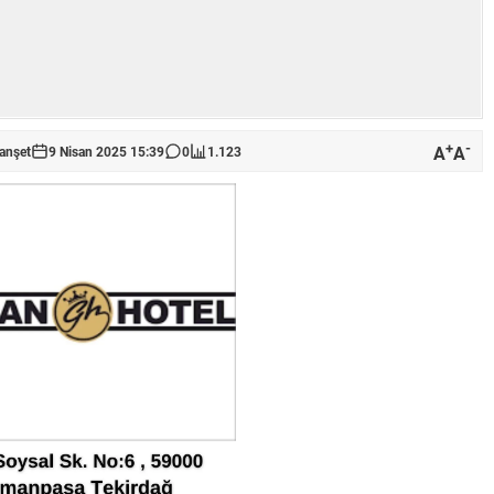
+
-
A
A
anşet
9 Nisan 2025 15:39
0
1.123