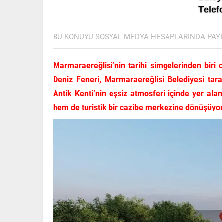
BU KONUYU SOSYAL MEDYA HESAPLARINDA PAY
Marmaraereğlisi’nin tarihi simgelerinden biri
Deniz Feneri, Marmaraereğlisi Belediyesi taraf
Antik Kenti’nin eşsiz atmosferi içinde yer ala
hem de turistik bir cazibe merkezine dönüşüyor