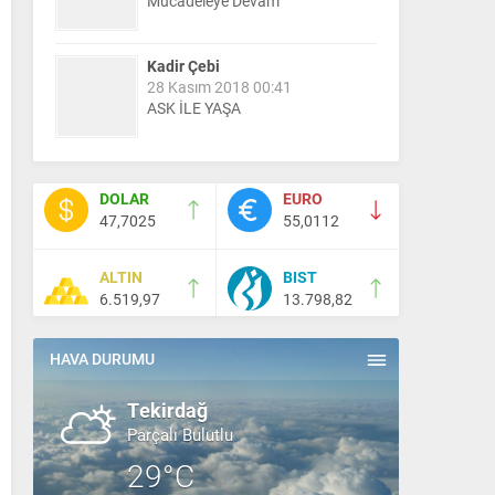
Mücadeleye Devam
Kadir Çebi
28 Kasım 2018 00:41
ASK İLE YAŞA
Nail Kazanç
10 Mart 2023 21:36
DOLAR
EURO
HAYDİ TEKİRDAĞ MAÇA !!!!
47,7025
55,0112
ALTIN
BIST
Salih Canikli
6.519,97
13.798,82
5 Kasım 2024 19:54
TEKİRDAĞ İL EMNİYET
MÜDÜRÜMÜZE HAYIRLI OLSUN
HAVA DURUMU
ZİYARETİ.
Tekirdağ
Parçalı Bulutlu
29°C