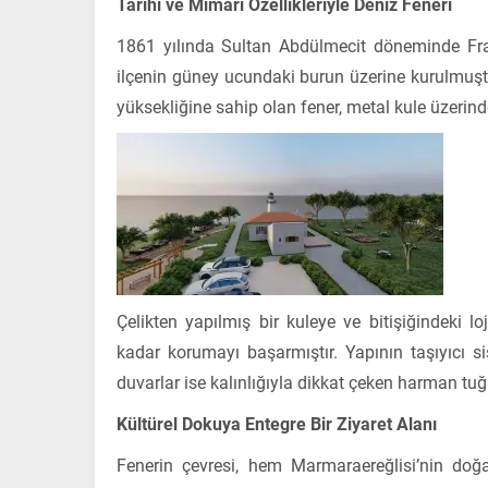
Tarihi ve Mimari Özellikleriyle Deniz Feneri
1861 yılında Sultan Abdülmecit döneminde Fran
ilçenin güney ucundaki burun üzerine kurulmuştu
yüksekliğine sahip olan fener, metal kule üzerind
Çelikten yapılmış bir kuleye ve bitişiğindeki
kadar korumayı başarmıştır. Yapının taşıyıcı si
duvarlar ise kalınlığıyla dikkat çeken harman tu
Kültürel Dokuya Entegre Bir Ziyaret Alanı
Fenerin çevresi, hem Marmaraereğlisi’nin doğal