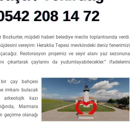
ozkurter, müjdeli haberi belediye meclis toplantısında verdi.
jdesini vereyim: Heraklia Tepesi mevkiindeki deniz fenerimizi
açacağız. Restorasyon projemiz ve seyir alanı yaz sezonuna
nı çıkartarak çaylarını da yudumlayabilecekler.” ifadelerini
 bir çay bahçesi
rme imkanı bulacak
arkeolojik kazı
ndığında, Marmara
an geçirme olanağı