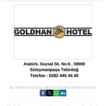
BU KONUYU SOSYAL MEDYA HESAPLARINDA PAYLAŞ