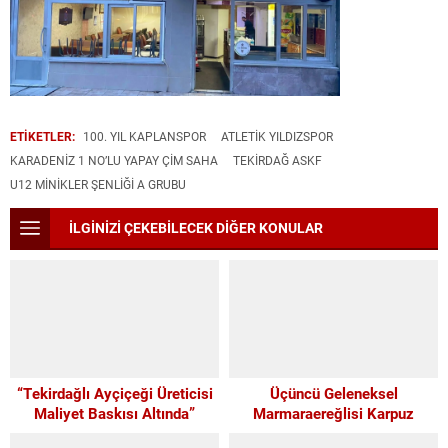
ETİKETLER:
100. YIL KAPLANSPOR
ATLETIK YILDIZSPOR
KARADENIZ 1 NO’LU YAPAY ÇIM SAHA
TEKİRDAĞ ASKF
U12 MINIKLER ŞENLIĞI A GRUBU
İLGİNİZİ ÇEKEBİLECEK DİĞER KONULAR
“Tekirdağlı Ayçiçeği Üreticisi
Üçüncü Geleneksel
Maliyet Baskısı Altında”
Marmaraereğlisi Karpuz
Festivali İçin Son 4 Gün