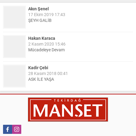
Akın Şenel
17 Ekim 2019 17:43
ŞEYH GALİB
Hakan Karaca
2 Kasım 2020 15:46
Mücadeleye Devam
Kadir Çebi
28 Kasım 2018 00:41
ASK İLE YAŞA
Nail Kazanç
10 Mart 2023 21:36
HAYDİ TEKİRDAĞ MAÇA !!!!
Salih Canikli
5 Kasım 2024 19:54