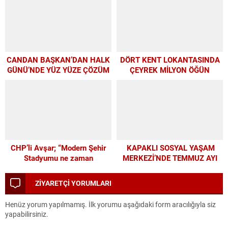
CANDAN BAŞKAN’DAN HALK
DÖRT KENT LOKANTASINDA
GÜNÜ’NDE YÜZ YÜZE ÇÖZÜM
ÇEYREK MİLYON ÖĞÜN
MESAİSİ
CHP’li Avşar; “Modern Şehir
KAPAKLI SOSYAL YAŞAM
Stadyumu ne zaman
MERKEZİ’NDE TEMMUZ AYI
yapılacak?”
ATÖLYELERİ YOĞUN İLGİ
GÖRDÜ
ZİYARETÇİ YORUMLARI
Henüz yorum yapılmamış. İlk yorumu aşağıdaki form aracılığıyla siz
yapabilirsiniz.