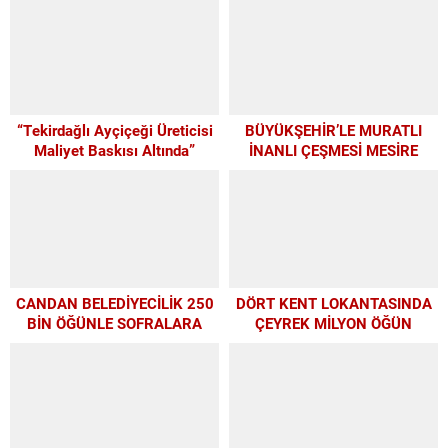
“Tekirdağlı Ayçiçeği Üreticisi
BÜYÜKŞEHİR’LE MURATLI
Maliyet Baskısı Altında”
İNANLI ÇEŞMESİ MESİRE
ALANI’NDA MODERN
DÖNÜŞÜM
CANDAN BELEDİYECİLİK 250
DÖRT KENT LOKANTASINDA
BİN ÖĞÜNLE SOFRALARA
ÇEYREK MİLYON ÖĞÜN
UMUT OLDU