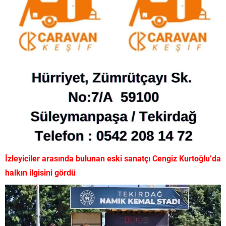
İzleyiciler arasında bulunan eski sanatçı Cengiz Kurtoğlu’da
halkın ilgisini gördü