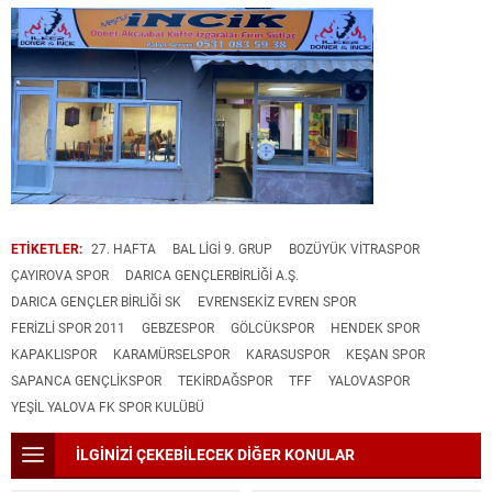
ETİKETLER:
27. HAFTA
BAL LIGI 9. GRUP
BOZÜYÜK VİTRASPOR
ÇAYIROVA SPOR
DARICA GENÇLERBİRLİĞİ A.Ş.
DARICA GENÇLER BIRLIĞI SK
EVRENSEKİZ EVREN SPOR
FERİZLİ SPOR 2011
GEBZESPOR
GÖLCÜKSPOR
HENDEK SPOR
KAPAKLISPOR
KARAMÜRSELSPOR
KARASUSPOR
KEŞAN SPOR
SAPANCA GENÇLİKSPOR
TEKIRDAĞSPOR
TFF
YALOVASPOR
YEŞİL YALOVA FK SPOR KULÜBÜ
İLGİNİZİ ÇEKEBİLECEK DİĞER KONULAR