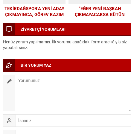
TEKİRDAĞSPOR’A YENİ ADAY
“EĞER YENİ BAŞKAN
ÇIKMAYINCA, GÖREV KAZIM
ÇIKMAYACAKSA BÜTÜN
BAŞKAN’A KALDI
PARAMIZI ALTYAPIYA
HARCAYALIM”
ZİYARETÇİ YORUMLARI
Henüz yorum yapılmamış. İlk yorumu aşağıdaki form aracılığıyla siz
yapabilirsiniz.
BİR YORUM YAZ