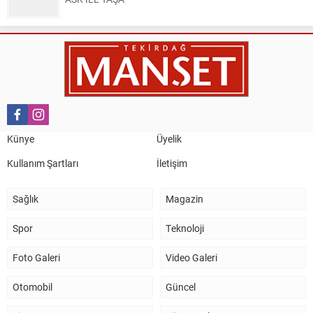
Nail Kazanç
10 Mart 2023 21:36
HAYDİ TEKİRDAĞ MAÇA !!!!
Salih Canikli
5 Kasım 2024 19:54
TEKİRDAĞ İL EMNİYET MÜDÜRÜMÜZE HAYIRLI OLSUN
Künye
Üyelik
ZİYARETİ.
Kullanım Şartları
İletişim
Sağlık
Magazin
Spor
Teknoloji
Foto Galeri
Video Galeri
Otomobil
Güncel