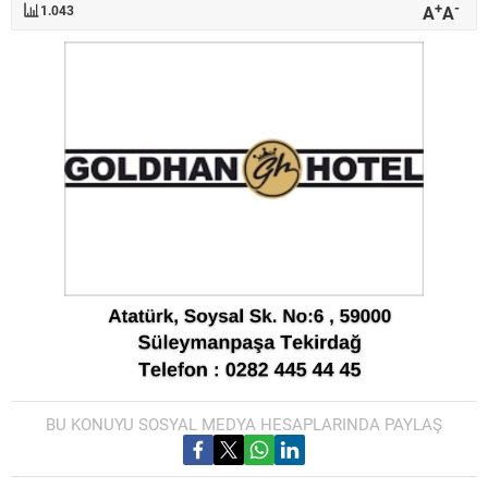
+
-
A
A
1.043
BU KONUYU SOSYAL MEDYA HESAPLARINDA PAYLAŞ