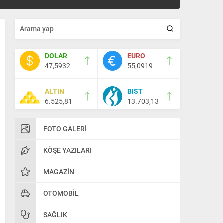
DOLAR
EURO
47,5932
55,0919
ALTIN
BIST
6.525,81
13.703,13
FOTO GALERI
KÖŞE YAZILARI
MAGAZIN
OTOMOBIL
SAĞLIK