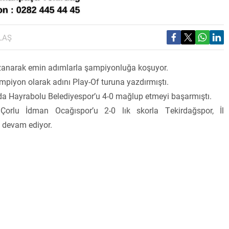
LAŞ
azanarak emin adımlarla şampiyonluğa koşuyor.
piyon olarak adını Play-Of turuna yazdırmıştı.
nda Hayrabolu Belediyespor’u 4-0 mağlup etmeyi başarmıştı.
orlu İdman Ocağıspor’u 2-0 lık skorla Tekirdağspor, İl
 devam ediyor.