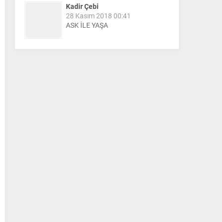
Kadir Çebi
28 Kasım 2018 00:41
ASK İLE YAŞA
Nail Kazanç
10 Mart 2023 21:36
HAYDİ TEKİRDAĞ MAÇA !!!!
Salih Canikli
5 Kasım 2024 19:54
TEKİRDAĞ İL EMNİYET
MÜDÜRÜMÜZE HAYIRLI OLSUN
ZİYARETİ.