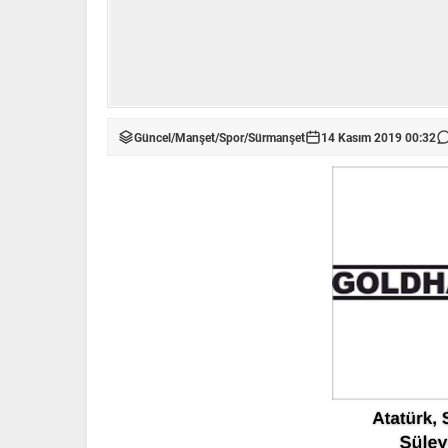
Güncel
/
Manşet
/
Spor
/
Sürmanşet
14 Kasım 2019 00:32