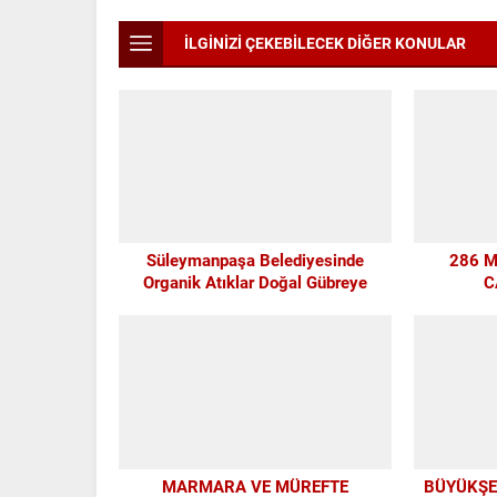
İLGİNİZİ ÇEKEBİLECEK DİĞER KONULAR
Süleymanpaşa Belediyesinde
286 
Organik Atıklar Doğal Gübreye
C
Dönüşüyor
MARMARA VE MÜREFTE
BÜYÜKŞEH