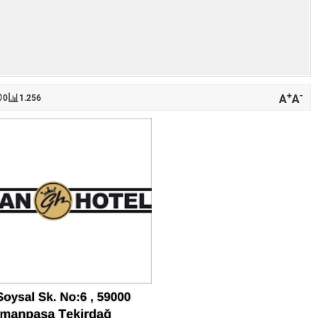
+
-
A
A
0
1.256