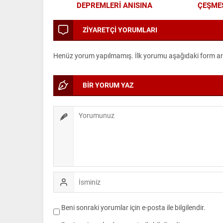
DEPREMLERİ ANISINA
ÇEŞMES
BÜYÜKŞEHİR’DEN FARKINDALIK VE
MO
EĞİTİM PROGRAMI
ZİYARETÇİ YORUMLARI
Henüz yorum yapılmamış. İlk yorumu aşağıdaki form aracı
BİR YORUM YAZ
Beni sonraki yorumlar için e-posta ile bilgilendir.