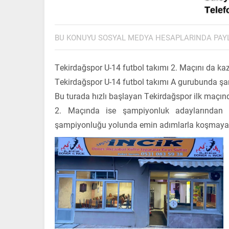
BU KONUYU SOSYAL MEDYA HESAPLARINDA PAY
Tekirdağspor U-14 futbol takımı 2. Maçını da k
Tekirdağspor U-14 futbol takımı A gurubunda şam
Bu turada hızlı başlayan Tekirdağspor ilk maçı
2. Maçında ise şampiyonluk adaylarından Ç
şampiyonluğu yolunda emin adımlarla koşmaya