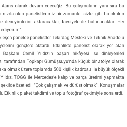
ra Ajans olarak devam edeceğiz. Bu çalışmaların yanı sıra bu
amızda olan panelistlerimiz bir zamanlar sizler gibi bu okulun
ze deneyimlerini aktaracaklar, tavsiyelerde bulunacaklar. Her
r ediyorum”.
kleşen panelde panelistler Tekirdağ Mesleki ve Teknik Anadolu
iyelerini gençlere aktardı. Etkinlikte panelist olarak yer alan
 Başkanı Cemil Yıldız’ın başarı hikâyesi ise dinleyenleri
disi tarafından Topkapı Gümüşsuyu’nda küçük bir atölye olarak
ka olmak üzere toplamda 500 kişilik kadrosu ile büyük ölçekli
Yıldız, TOGG ile Mercedes’e kalıp ve parça üretimi yapmakta
ı şu şekilde özetledi: “Çok çalışmak ve dürüst olmak”. Konuşmalar
dı. Etkinlik plaket takdimi ve toplu fotoğraf çekimiyle sona erdi.