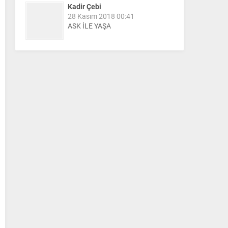
Kadir Çebi
28 Kasım 2018 00:41
ASK İLE YAŞA
Nail Kazanç
10 Mart 2023 21:36
HAYDİ TEKİRDAĞ MAÇA !!!!
Salih Canikli
5 Kasım 2024 19:54
TEKİRDAĞ İL EMNİYET
MÜDÜRÜMÜZE HAYIRLI OLSUN
ZİYARETİ.