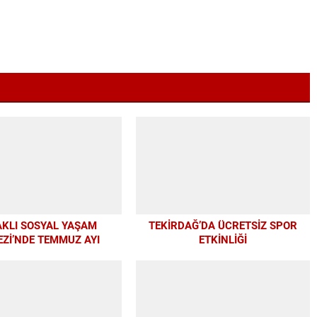
KLI SOSYAL YAŞAM
TEKİRDAĞ’DA ÜCRETSİZ SPOR
Zİ’NDE TEMMUZ AYI
ETKİNLİĞİ
ERİ YOĞUN İLGİ GÖRDÜ