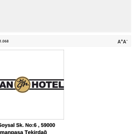
+
-
A
A
1.068