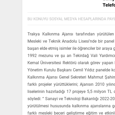
BU KONUYU SOSYAL MEDYA HESAPLARINDA PAY
Trakya Kalkınma Ajansı tarafından yürütülen
Mesleki ve Teknik Anadolu Lisesi’nde bir pane
başarı elde etmiş isimler ile öğrenciler bir araya g
1992 mezunu ve şu an Tekirdağ Vali Yardımc
Kemal Üniversitesi Rektörü olarak görev yapan
Yönetim Kurulu Başkanı Cemil Yıldız panelde k
Kalkınma Ajansı Genel Sekreteri Mahmut Şahin üs
farklı projeler yürüttüklerini; Ajansın 2010 yılı
liselerinin hazırladığı 17 projeye 5,5 milyon TL
söyledi: “ Sanayi ve Teknoloji Bakanlığı 2022-202
yürütülmesi hususunda kalkınma ajanslarına gö
farklı mesleki beceri geliştirme eğitim ve etkin