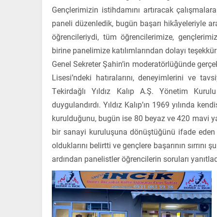
Gençlerimizin istihdamını artıracak çalışmala
paneli düzenledik, bugün başarı hikâyeleriyle ar
öğrencileriydi, tüm öğrencilerimize, gençlerimi
birine panelimize katılımlarından dolayı teşekkü
Genel Sekreter Şahin’in moderatörlüğünde gerçe
Lisesi’ndeki hatıralarını, deneyimlerini ve tavs
Tekirdağlı Yıldız Kalıp A.Ş. Yönetim Kurulu
duygulandırdı. Yıldız Kalıp’ın 1969 yılında ken
kurulduğunu, bugün ise 80 beyaz ve 420 mavi ya
bir sanayi kuruluşuna dönüştüğünü ifade eden 
olduklarını belirtti ve gençlere başarının sırrın
ardından panelistler öğrencilerin soruları yanıtla