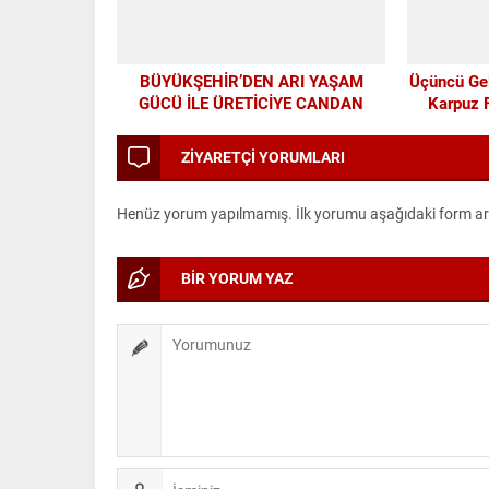
BÜYÜKŞEHİR’DEN ARI YAŞAM
Üçüncü Ge
GÜCÜ İLE ÜRETİCİYE CANDAN
Karpuz F
DESTEK
ZİYARETÇİ YORUMLARI
Henüz yorum yapılmamış. İlk yorumu aşağıdaki form aracı
BİR YORUM YAZ