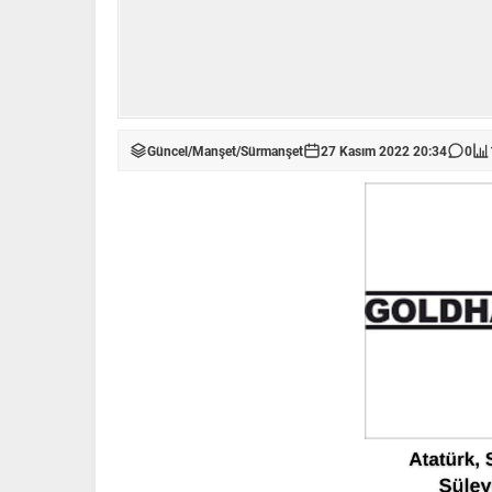
Güncel
/
Manşet
/
Sürmanşet
27 Kasım 2022 20:34
0