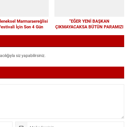
leneksel Marmaraereğlisi
“EĞER YENİ BAŞKAN
estivali İçin Son 4 Gün
ÇIKMAYACAKSA BÜTÜN PARAMIZI
ALTYAPIYA HARCAYALIM”
lığıyla siz yapabilirsiniz.