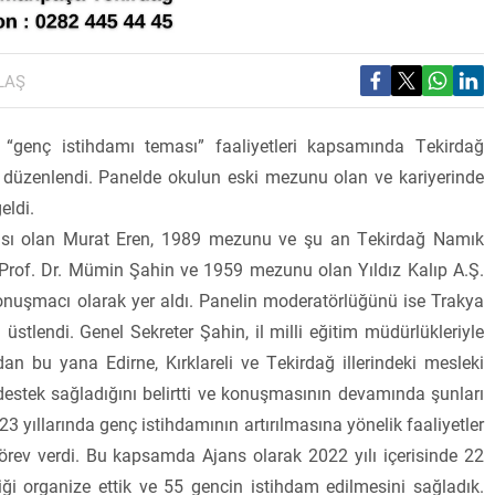
LAŞ
 “genç istihdamı teması” faaliyetleri kapsamında Tekirdağ
l düzenlendi. Panelde okulun eski mezunu olan ve kariyerinde
eldi.
ısı olan Murat Eren, 1989 mezunu ve şu an Tekirdağ Namık
 Prof. Dr. Mümin Şahin ve 1959 mezunu olan Yıldız Kalıp A.Ş.
onuşmacı olarak yer aldı. Panelin moderatörlüğünü ise Trakya
tlendi. Genel Sekreter Şahin, il milli eğitim müdürlükleriyle
ndan bu yana Edirne, Kırklareli ve Tekirdağ illerindeki mesleki
 destek sağladığını belirtti ve konuşmasının devamında şunları
3 yıllarında genç istihdamının artırılmasına yönelik faaliyetler
rev verdi. Bu kapsamda Ajans olarak 2022 yılı içerisinde 22
liği organize ettik ve 55 gencin istihdam edilmesini sağladık.