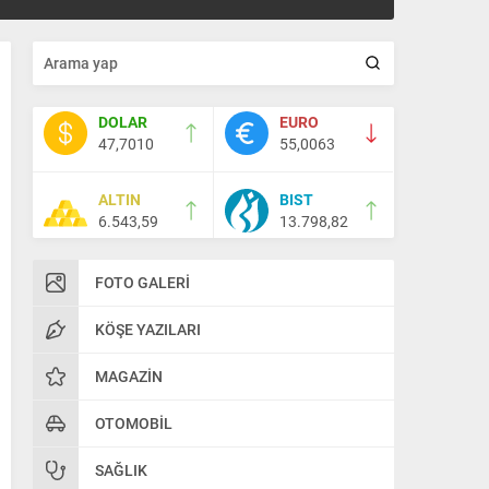
DOLAR
EURO
47,7010
55,0063
ALTIN
BIST
6.543,59
13.798,82
FOTO GALERI
KÖŞE YAZILARI
MAGAZIN
OTOMOBIL
SAĞLIK