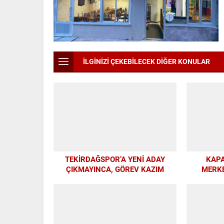
İLGİNİZİ ÇEKEBİLECEK DİĞER KONULAR
TEKİRDAĞSPOR’A YENİ ADAY
KAPA
ÇIKMAYINCA, GÖREV KAZIM
MERKE
BAŞKAN’A KALDI
ATÖLYEL