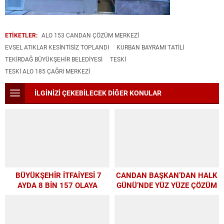
ETİKETLER:
ALO 153 CANDAN ÇÖZÜM MERKEZI
EVSEL ATIKLAR KESİNTİSİZ TOPLANDI
KURBAN BAYRAMI TATILI
TEKIRDAĞ BÜYÜKŞEHIR BELEDIYESI
TESKI
TESKİ ALO 185 ÇAĞRI MERKEZI
İLGİNİZİ ÇEKEBİLECEK DİĞER KONULAR
BÜYÜKŞEHİR İTFAİYESİ 7
CANDAN BAŞKAN’DAN HALK
AYDA 8 BİN 157 OLAYA
GÜNÜ’NDE YÜZ YÜZE ÇÖZÜM
MÜDAHALE ETTİ
MESAİSİ