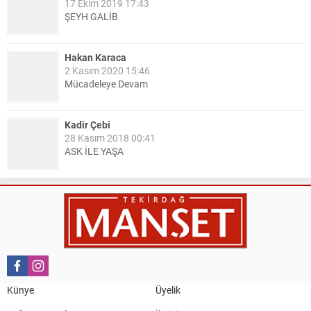
17 Ekim 2019 17:43
ŞEYH GALİB
Hakan Karaca
2 Kasım 2020 15:46
Mücadeleye Devam
Kadir Çebi
28 Kasım 2018 00:41
ASK İLE YAŞA
Nail Kazanç
10 Mart 2023 21:36
HAYDİ TEKİRDAĞ MAÇA !!!!
Salih Canikli
5 Kasım 2024 19:54
TEKİRDAĞ İL EMNİYET MÜDÜRÜMÜZE HAYIRLI OLSUN
Künye
Üyelik
ZİYARETİ.