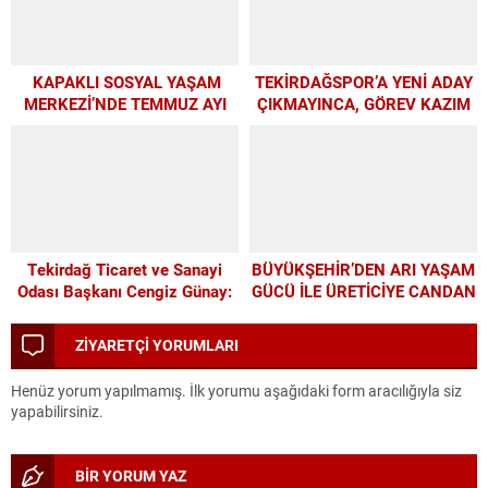
KAPAKLI SOSYAL YAŞAM
TEKİRDAĞSPOR’A YENİ ADAY
MERKEZİ’NDE TEMMUZ AYI
ÇIKMAYINCA, GÖREV KAZIM
ATÖLYELERİ YOĞUN İLGİ
BAŞKAN’A KALDI
GÖRDÜ
Tekirdağ Ticaret ve Sanayi
BÜYÜKŞEHİR’DEN ARI YAŞAM
Odası Başkanı Cengiz Günay:
GÜCÜ İLE ÜRETİCİYE CANDAN
TEKİRDAĞSPOR’A ELİMİZDEN
DESTEK
GELEN DESTEĞİ VERİYORUZ
ZİYARETÇİ YORUMLARI
Henüz yorum yapılmamış. İlk yorumu aşağıdaki form aracılığıyla siz
yapabilirsiniz.
BİR YORUM YAZ