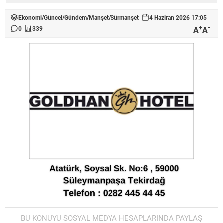
Ekonomi
/
Güncel
/
Gündem
/
Manşet
/
Sürmanşet
4 Haziran 2026 17:05
+
-
A
A
0
339
BU KONUYU SOSYAL MEDYA HESAPLARINDA PAYLAŞ