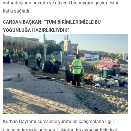
vatandaşların huzurlu ve güvenli bir bayram geçirmesine
katkı sağladı.
CANDAN BAŞKAN: “TÜM BİRİMLERİMİZLE BU
YOĞUNLUĞA HAZIRLIKLIYDIK”
Kurban Bayramı süresince yürütülen çalışmalarla ilgili
değerlendirmede bulunan Tekirdağ Büyükşehir Belediye