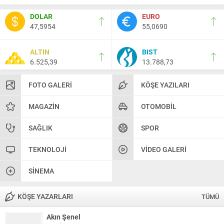
DOLAR
EURO
47,5954
55,0690
ALTIN
BIST
6.525,39
13.788,73
FOTO GALERI
KÖŞE YAZILARI
MAGAZIN
OTOMOBIL
SAĞLIK
SPOR
TEKNOLOJI
VIDEO GALERI
SINEMA
KÖŞE YAZARLARI
TÜMÜ
Akın Şenel