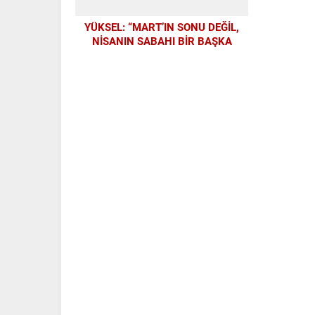
YÜKSEL: “MART’IN SONU DEĞİL,
NİSANIN SABAHI BİR BAŞKA
GÜZEL OLACAK”