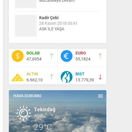
Mücadeleye Devam
Kadir Çebi
28 Kasım 2018 00:41
ASK İLE YAŞA
Nail Kazanç
10 Mart 2023 21:36
DOLAR
EURO
HAYDİ TEKİRDAĞ MAÇA !!!!
47,6954
55,1824
ALTIN
BIST
Salih Canikli
6.662,10
13.779,39
5 Kasım 2024 19:54
TEKİRDAĞ İL EMNİYET
MÜDÜRÜMÜZE HAYIRLI OLSUN
HAVA DURUMU
ZİYARETİ.
Tekirdağ
Açık
29°C