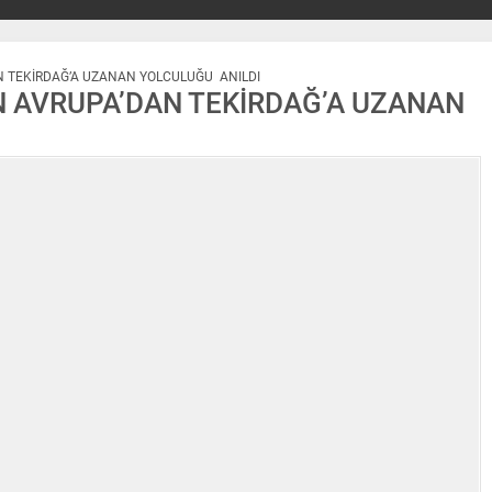
N TEKİRDAĞ’A UZANAN YOLCULUĞU ANILDI
N AVRUPA’DAN TEKİRDAĞ’A UZANAN