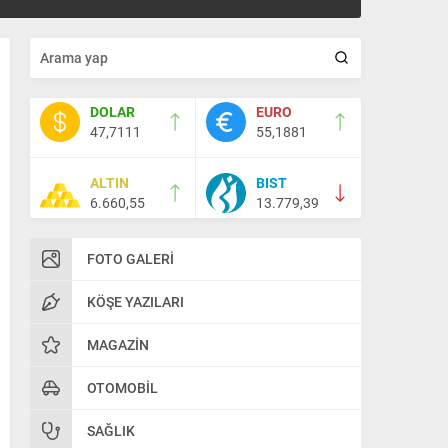
DOLAR
EURO
47,7111
55,1881
ALTIN
BIST
6.660,55
13.779,39
FOTO GALERI
KÖŞE YAZILARI
MAGAZIN
OTOMOBIL
SAĞLIK