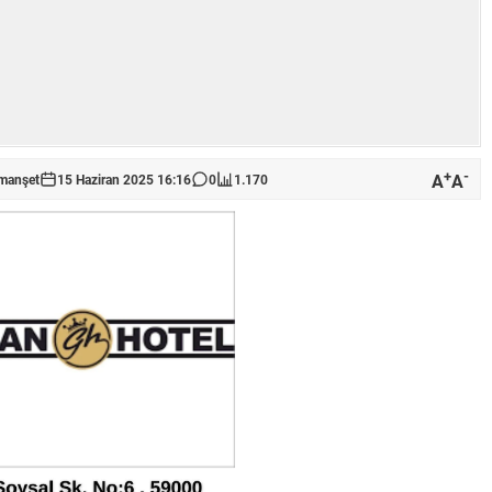
+
-
A
A
manşet
15 Haziran 2025 16:16
0
1.170