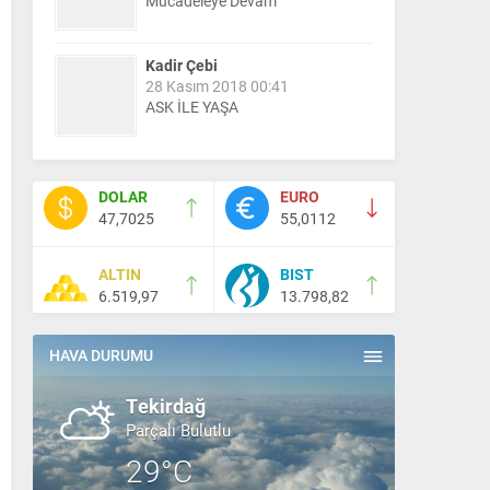
Mücadeleye Devam
Kadir Çebi
28 Kasım 2018 00:41
ASK İLE YAŞA
Nail Kazanç
10 Mart 2023 21:36
DOLAR
EURO
HAYDİ TEKİRDAĞ MAÇA !!!!
47,7025
55,0112
ALTIN
BIST
Salih Canikli
6.519,97
13.798,82
5 Kasım 2024 19:54
TEKİRDAĞ İL EMNİYET
MÜDÜRÜMÜZE HAYIRLI OLSUN
HAVA DURUMU
ZİYARETİ.
Tekirdağ
Parçalı Bulutlu
29°C