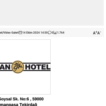
+
-
A
A
et
/
Video Galeri
14 Ekim 2024 14:50
0
1.764