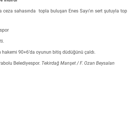
a ceza sahasında topla buluşan Enes Sayı’ın sert şutuyla top
spor
i.
n hakemi 90+6’da oyunun bitiş düdüğünü çaldı.
abolu Belediyespor.
Tekirdağ Manşet / F. Ozan Beysalan