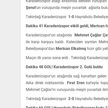
Karadenizspor atağı sırasında serbest vuruşt
Şenol
’un vuruşunda meşin yuvarlak ağlarla bul
Tekirdağ Karadenizspor
1-0
Hayrabolu Belediye
Dakika 41 Karadenizspor etkili geldi, Mertcan hız
Karadenizspor’un atağında
Mehmet Çağlar Ça
ile karşı karşıya kaldı. Kaleciden sıyrılan M
Belediyespor’dan
Mertcan Elkatmış
hızır gibi ye
Maçın ilk yarısı sona erdi . Tekirdağ Karadeniz
Dakika 48 GOL!
Karadenizspor 2. Golü buldu
Karadenizspor’un atağında sağ kanattan gelen
Arka direk noktasında
Fırat Eren
kafayla topu
Mehmet Çağlar’ın vuruşunda meşin yuvarlak ikinc
Tekirdağ Karadenizspor
2-0
Hayrabolu Belediye
Dakika 66 GOL! Hayrabolu Belediyespor farkı 1’