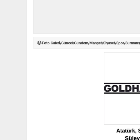
Foto Galeri
/
Güncel
/
Gündem
/
Manşet
/
Siyaset
/
Spor
/
Sürmanş