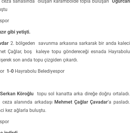
an ceza sahasında oluşan karambolde topla buluşan
Uğurcan
uştu
spor
ır gibi yetişti.
vdar
2. bölgeden savunma arkasına sarkarak bir anda kaleci
ehmet Çağlar, boş kaleye topu göndereceği esnada Hayrabolu
tişerek son anda topu çizgiden çıkardı.
spor
1-0
Hayrabolu Belediyespor
Serkan Köroğlu
topu sol kanatta arka direğe doğru ortaladı.
 ceza alanında arkadaşı
Mehmet Çağlar Çavadar
’a pasladı.
i kez ağlarla buluştu.
spor
e indirdi