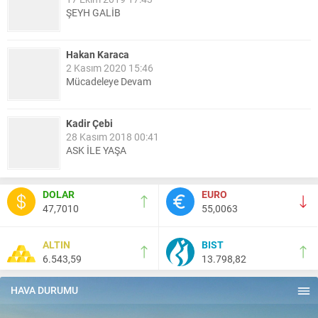
ŞEYH GALİB
Hakan Karaca
2 Kasım 2020 15:46
Mücadeleye Devam
Kadir Çebi
28 Kasım 2018 00:41
ASK İLE YAŞA
Nail Kazanç
DOLAR
EURO
10 Mart 2023 21:36
47,7010
55,0063
HAYDİ TEKİRDAĞ MAÇA !!!!
ALTIN
BIST
6.543,59
13.798,82
Salih Canikli
5 Kasım 2024 19:54
TEKİRDAĞ İL EMNİYET MÜDÜRÜMÜZE HAYIRLI OLSUN
HAVA DURUMU
ZİYARETİ.