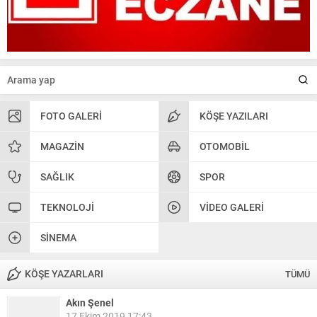
FOTO GALERI
KÖŞE YAZILARI
MAGAZIN
OTOMOBIL
SAĞLIK
SPOR
TEKNOLOJI
VIDEO GALERI
SINEMA
KÖŞE YAZARLARI
TÜMÜ
Akın Şenel
17 Ekim 2019 17:43